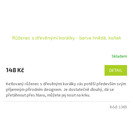
Růženec s dřevěnými korálky - barva hnědá, koňak
Skladem
148 Kč
DETAIL
Ketlovaný růženec s dřevěnými korálky vás potěší především svým
příjemným přírodním designem. Je dostatečně dlouhý, dá se
přetáhnout přes hlavu, můžete jej nosit na krku.
Kód:
1365