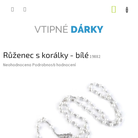
Přejít
NÁKUP
na
obsah
KOŠÍK
Růženec s korálky - bílé
19882
Průměrné
Neohodnoceno
Podrobnosti hodnocení
hodnocení
produktu
je
0,0
z
5
hvězdiček.