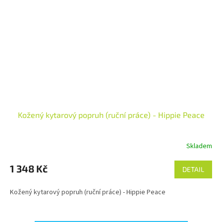
Kožený kytarový popruh (ruční práce) - Hippie Peace
Skladem
Průměrné
hodnocení
produktu
1 348 Kč
DETAIL
je
5,0
Kožený kytarový popruh (ruční práce) - Hippie Peace
z
5
hvězdiček.