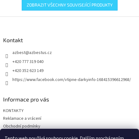
ZOBRAZIT VŠECHNY SOUVISEJÍCÍ PRODUKTY
Z
á
p
a
Kontakt
t
azbest
@
azbestus.cz
í
+420 777 319 040
+420 352 623 149
https://www.facebook.com/vtipne-darkyinfo-168415396612968/
Informace pro vás
KONTAKTY
Reklamace a vrácení
Obchodní podmínky
Podmínky ochrany osobních údajů
Tento web používá soubory cookie. Dalším procházením