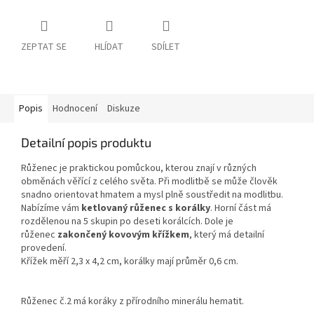
ZEPTAT SE
HLÍDAT
SDÍLET
Popis
Hodnocení
Diskuze
Detailní popis produktu
Růženec je praktickou pomůckou, kterou znají v různých
obměnách věřící z celého světa. Při modlitbě se může člověk
snadno orientovat hmatem a mysl plně soustředit na modlitbu.
Nabízíme vám
ketlovaný růženec s korálky
. Horní část má
rozdělenou na 5 skupin po deseti korálcích. Dole je
růženec
zakončený kovovým křížkem
, který má detailní
provedení.
Křížek měří 2,3 x 4,2 cm, korálky mají průměr 0,6 cm.
Růženec č.2 má koráky z přírodního minerálu hematit.