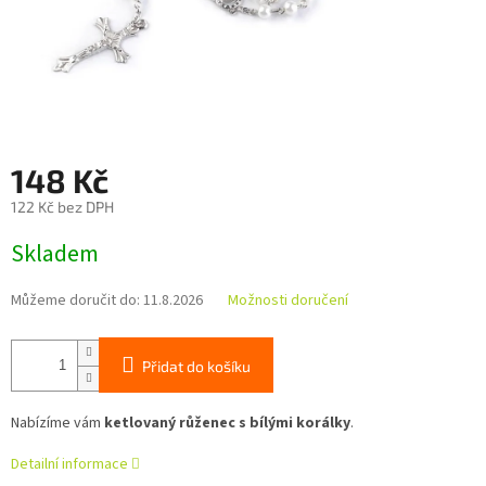
148 Kč
122 Kč bez DPH
Měrná
Skladem
cena:
Můžeme doručit do:
11.8.2026
Možnosti doručení
Přidat do košíku
Nabízíme vám
ketlovaný růženec s bílými korálky
.
Detailní informace