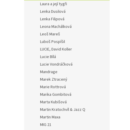
Laura a její tygři
Lenka Dusilová
Lenka Filipová
Leona Machálková
Leoš Mareš
Luboš Pospíšil
LUCIE, David Koller
Lucie Bílá
Lucie Vondráčková
Mandrage
Marek Ztracený
Marie Rottrová
Marika Gombitová
Marta Kubišová
Martin Kratochvíl & Jazz Q
Martin Maxa
MIG 21