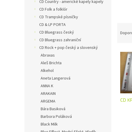
n
CD Country - americké kapely kapely
e
CD Folk a folklór
l
CD Trampské písničky
CD & LP PORTA
Ř
a
CD Bluegrass český
Dopor
z
CD Bluegrass zahraniční
e
CD Rock + pop český a slovenský
V
n
Abraxas
ý
í
Aleš Brichta
p
p
i
Alkehol
r
s
o
Aneta Langerová
p
d
ANNA K
r
u
ARAKAIN
o
k
CD KR
ARGEMA
d
t
Bára Basiková
u
ů
k
Barbora Poláková
t
Black Milk
ů