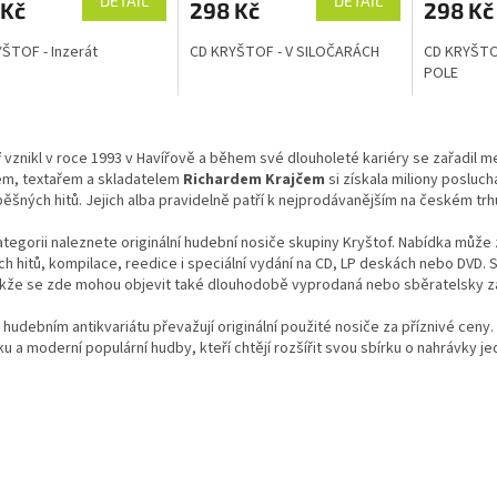
DETAIL
DETAIL
 Kč
298 Kč
298 Kč
ŠTOF - Inzerát
CD KRYŠTOF - V SILOČARÁCH
CD KRYŠTO
POLE
O
v
f
vznikl v roce 1993 v Havířově a během své dlouholeté kariéry se zařadil 
l
m, textařem a skladatelem
Richardem Krajčem
si získala miliony poslu
á
ěšných hitů. Jejich alba pravidelně patří k nejprodávanějším na českém trh
d
a
ategorii naleznete originální hudební nosiče skupiny Kryštof. Nabídka může
c
ch hitů, kompilace, reedice i speciální vydání na CD, LP deskách nebo DVD
í
takže se zde mohou objevit také dlouhodobě vyprodaná nebo sběratelsky z
p
r
hudebním antikvariátu převažují originální použité nosiče za příznivé ceny
v
u a moderní populární hudby, kteří chtějí rozšířit svou sbírku o nahrávky 
k
y
v
ý
p
i
s