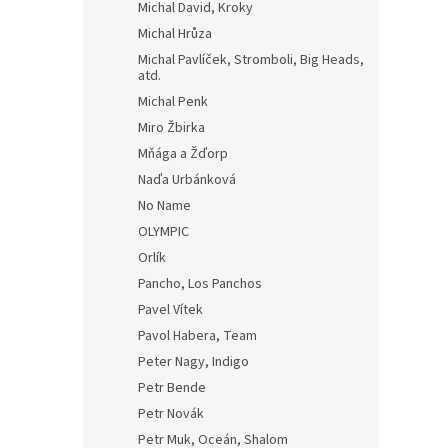
Michal David, Kroky
Michal Hrůza
Michal Pavlíček, Stromboli, Big Heads,
atd.
Michal Penk
Miro Žbirka
Mňága a Žďorp
Naďa Urbánková
No Name
OLYMPIC
Orlík
Pancho, Los Panchos
Pavel Vítek
Pavol Habera, Team
Peter Nagy, Indigo
Petr Bende
Petr Novák
Petr Muk, Oceán, Shalom