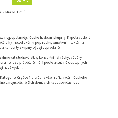
DETAIL
F - MAGNETICKÉ
mezi nejpopulárnější české hudební skupiny. Kapela vedená
chačů díky melodickému pop rocku, emotivním textům a
u a koncerty skupiny bývají vyprodané.
 zahrnovat studiová alba, koncertní nahrávky, výběry
. Sortiment se průběžně mění podle aktuálně dostupných
ajímavá vydání.
. Kategorie
Kryštof
je určena všem příznivcům českého
jedné z nejúspěšnějších domácích kapel současnosti.