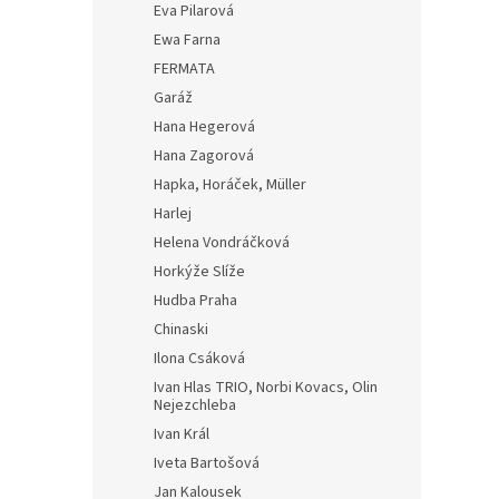
Eva Pilarová
Ewa Farna
FERMATA
Garáž
Hana Hegerová
Hana Zagorová
Hapka, Horáček, Müller
Harlej
Helena Vondráčková
Horkýže Slíže
Hudba Praha
Chinaski
Ilona Csáková
Ivan Hlas TRIO, Norbi Kovacs, Olin
Nejezchleba
Ivan Král
Iveta Bartošová
Jan Kalousek