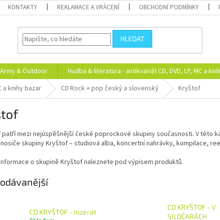
KONTAKTY
REKLAMACE A VRÁCENÍ
OBCHODNÍ PODMÍNKY
HLEDAT
Army & Outdoor
Hudba & literatura - antikvariát CD, DVD, LP, MC a kni
C a knihy bazar
CD Rock + pop český a slovenský
Kryštof
tof
f
patří mezi nejúspěšnější české poprockové skupiny současnosti. V této kate
nosiče skupiny Kryštof – studiová alba, koncertní nahrávky, kompilace, reed
 informace o skupině Kryštof naleznete pod výpisem produktů.
odávanější
CD KRYŠTOF - V
CD KRYŠTOF - Inzerát
SILOČARÁCH