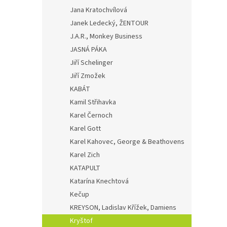
Jana Kratochvílová
Janek Ledecký, ŽENTOUR
J.A.R., Monkey Business
JASNÁ PÁKA
Jiří Schelinger
Jiří Zmožek
KABÁT
Kamil Střihavka
Karel Černoch
Karel Gott
Karel Kahovec, George & Beathovens
Karel Zich
KATAPULT
Katarína Knechtová
Kečup
KREYSON, Ladislav Křížek, Damiens
Kryštof