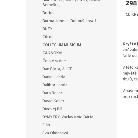
Blue Effect, Modrý Efekt, Hladík,
298
Semelka, ...
Brutus
CD KRY
Burma Jones a Bohouš Josef
BUTY
Citron
Kryšto
COLLEGIUM MUSICUM
zpěváke
C&K VOKAL
řadě úsp
České srdce
V této k
Dan Bárta, ALICE
největší
Daniel Landa
titulů, 
Dalibor Janda
V našem 
Dara Rolinc
pop rock
David Koller
Divokej Bill
DYMYTRY, Václav Noid Bárta
Elán
Eva Olmerová