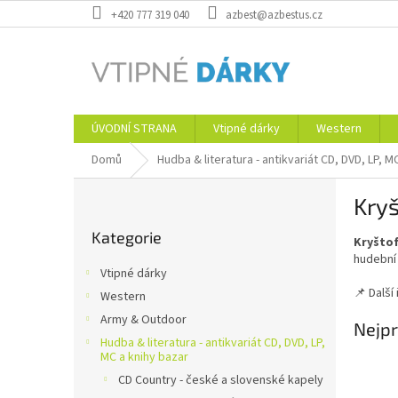
Přejít
+420 777 319 040
azbest@azbestus.cz
na
obsah
ÚVODNÍ STRANA
Vtipné dárky
Western
Domů
Hudba & literatura - antikvariát CD, DVD, LP, M
P
Kryš
o
Přeskočit
s
Kategorie
kategorie
Kryšto
t
hudební 
r
Vtipné dárky
a
📌 Další
Western
n
Army & Outdoor
n
Nejpr
í
Hudba & literatura - antikvariát CD, DVD, LP,
MC a knihy bazar
p
CD Country - české a slovenské kapely
a