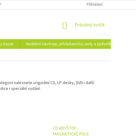
PODMÍNKY OCHRANY OSOBNÍCH ÚDAJŮ
DOPRAVA A PLATBA
Přihlášení
NÁKUPNÍ
Prázdný košík
KOŠÍK
hy bazar
Hudební nástroje, příslušenství, noty a zpěvníky
Ezote
gorii naleznete originální CD, LP desky, DVD i další
ice i speciální vydání.
CD KRYŠTOF -
MAGNETICKÉ POLE