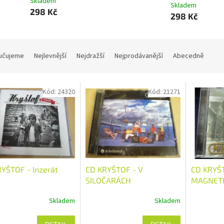
Skladem
Skladem
298 Kč
298 Kč
učujeme
Nejlevnější
Nejdražší
Nejprodávanější
Abecedně
Kód:
24320
Kód:
21271
YŠTOF - Inzerát
CD KRYŠTOF - V
CD KRYŠ
SILOČARÁCH
MAGNETI
Skladem
Skladem