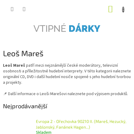
Přejít
NÁKUP
na
obsah
KOŠÍK
Leoš Mareš
Leoš Mareš
patří mezi nejznámější české moderátory, televizní
osobnosti a příležitostné hudební interprety. V této kategorii naleznete
originální CD, DVD i další hudební nosiče spojené s jeho hudební tvorbou
a projekty.
📌 Další informace o Leoši Marešovi naleznete pod výpisem produktů.
Nejprodávanější
Evropa 2 - Ořechovka 90210 II. (Mareš, Hezucký,
Jablonský, Fanánek Hagen...)
Skladem