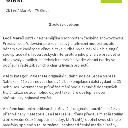
CD Leoš Mareš – Tři Slova
2
položek celkem
O
v
l
Leoš Mareš
patří k nejznámějším osobnostem českého showbyznysu.
á
Proslavil se především jako rozhlasový a televizní moderátor, ale
d
během své kariéry se věnoval také hudbě. Vydal několik alb a singlů,
a
spolupracoval s řadou českých interpretů a jeho písně se pravidelně
c
objevovaly v rádiích i hudebních televizích. Vedle vlastní tvorby se
í
podílel na řadě zábavních a charitativních projektů.
p
r
V této kategorii naleznete originální hudební nosiče Leoše Mareše.
v
Nabídka může zahrnovat studiová alba, kompilace i další vydání na CD
k
nebo DVD. Sortiment se průběžně mění podle aktuálně dostupných
y
titulů, takže se zde mohou objevit také hůře dostupná nebo
v
sběratelsky zajímavá vydání.
ý
p
V našem hudebním antikvariátu převažují originální použité nosiče za
i
příznivé ceny. Kategorie
Leoš Mareš
je určena především sběratelům
s
a příznivcům české populární hudby, kteří chtějí doplnit svou sbírku o
u
nahrávky spojené s touto známou osobností české mediální scény.