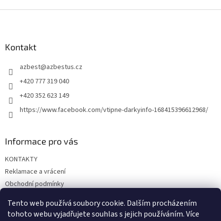
Z
á
p
a
Kontakt
t
azbest
@
azbestus.cz
í
+420 777 319 040
+420 352 623 149
https://www.facebook.com/vtipne-darkyinfo-168415396612968/
Informace pro vás
KONTAKTY
Reklamace a vrácení
Obchodní podmínky
Podmínky ochrany osobních údajů
Tento web používá soubory cookie. Dalším procházením
Doprava a platba
tohoto webu vyjadřujete souhlas s jejich používáním. Více