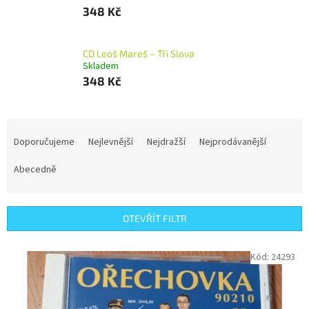
348 Kč
CD Leoš Mareš – Tři Slova
Skladem
348 Kč
Ř
a
Doporučujeme
Nejlevnější
Nejdražší
Nejprodávanější
z
e
Abecedně
n
í
p
OTEVŘÍT FILTR
r
o
V
Kód:
24293
d
ý
u
p
k
i
t