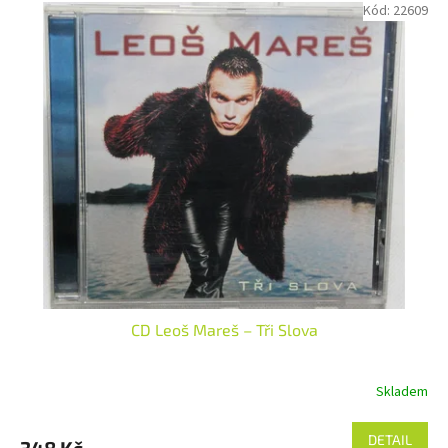
Kód:
22609
CD Leoš Mareš – Tři Slova
Skladem
DETAIL
348 Kč