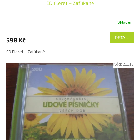
CD Fleret – Zafúkané
Skladem
DETAIL
598 Kč
CD Fleret – Zafúkané
Kód:
21118