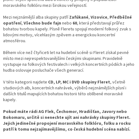
moravského folklóru mezi širokou veřejností.
Mezi nejznámější alba skupiny patří
Zafúkané
,
Vizovice
,
Předběžné
opatření
,
Všechno bude fajn
nebo
60
, která představují průřez
bohatou tvorbou kapely. Písně Fleretu spojují moderní folkový zvuk s
lidovými motivy, vícehlasým zpěvem a energickou koncertní
atmosférou.
Během více než čtyřiceti let na hudební scéně si Fleret získal pevné
místo mezi nejrespektovanějšími českými skupinami. Pravidelně
vystupuje na folkových festivalech i velkých koncertních pódiích a jeho
hudba oslovuje posluchače všech generací.
V této kategorii najdete
CD, LP, MC i DVD skupiny Fleret
, včetně
studiových alb, koncertních nahrávek, výběrů nejznámějších písní i
dalších titulů mapujících bohatou historii této oblíbené moravské
kapely.
Pokud máte rádi AG Flek, Čechomor, Hradišťan, Javory nebo
Bokomaru, určitě si nenechte ujít ani nahrávky skupiny Fleret.
Jejich jedinečné propojení moravského folklóru, folku a rocku
patří k tomu nejzajímavějšímu, co česká hudební scéna nabízí.