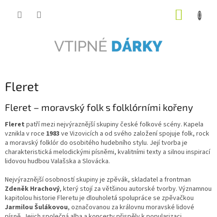
Přejít
NÁKUP
na
obsah
KOŠÍK
Fleret
Fleret – moravský folk s folklórními kořeny
Fleret
patří mezi nejvýraznější skupiny české folkové scény. Kapela
vznikla v roce
1983
ve Vizovicích a od svého založení spojuje folk, rock
a moravský folklór do osobitého hudebního stylu. Její tvorba je
charakteristická melodickými písněmi, kvalitními texty a silnou inspirací
lidovou hudbou Valašska a Slovácka.
Nejvýraznější osobností skupiny je zpěvák, skladatel a frontman
Zdeněk Hrachový
, který stojí za většinou autorské tvorby. Významnou
kapitolou historie Fleretu je dlouholetá spolupráce se zpěvačkou
Jarmilou Šulákovou
, označovanou za královnu moravské lidové
písně. Jejich společná alba a koncerty přispěly k popularizaci