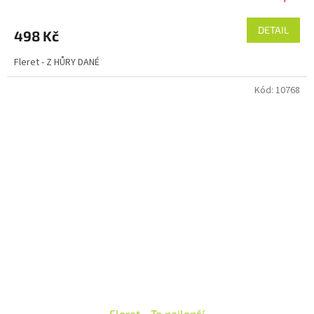
DETAIL
498 Kč
Fleret - Z HŮRY DANÉ
Kód:
10768
Fleret - To najlepší