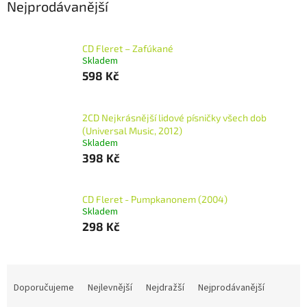
Nejprodávanější
CD Fleret – Zafúkané
Skladem
598 Kč
2CD Nejkrásnější lidové písničky všech dob
(Universal Music, 2012)
Skladem
398 Kč
CD Fleret - Pumpkanonem (2004)
Skladem
298 Kč
Ř
a
Doporučujeme
Nejlevnější
Nejdražší
Nejprodávanější
z