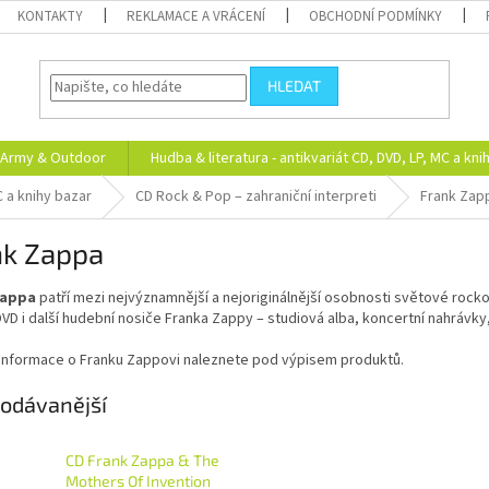
KONTAKTY
REKLAMACE A VRÁCENÍ
OBCHODNÍ PODMÍNKY
HLEDAT
Army & Outdoor
Hudba & literatura - antikvariát CD, DVD, LP, MC a kni
C a knihy bazar
CD Rock & Pop – zahraniční interpreti
Frank Zap
nk Zappa
Zappa
patří mezi nejvýznamnější a nejoriginálnější osobnosti světové rockov
VD i další hudební nosiče Franka Zappy – studiová alba, koncertní nahrávky,
í informace o Franku Zappovi naleznete pod výpisem produktů.
odávanější
CD Frank Zappa & The
Mothers Of Invention