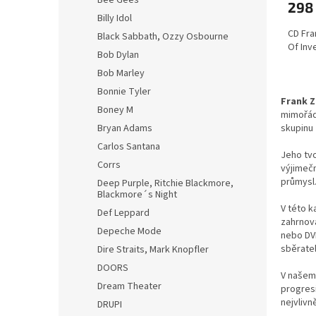
Bee Gees
298
Billy Idol
CD Fra
Black Sabbath, Ozzy Osbourne
Of Inv
Bob Dylan
Bob Marley
Bonnie Tyler
Frank 
Boney M
mimořádn
skupinu
Bryan Adams
Carlos Santana
Jeho tvo
Corrs
výjimečn
průmysl.
Deep Purple, Ritchie Blackmore,
Blackmore´s Night
V této k
Def Leppard
zahrnova
Depeche Mode
nebo DV
sběrate
Dire Straits, Mark Knopfler
DOORS
V našem 
Dream Theater
progresi
nejvlivn
DRUPI