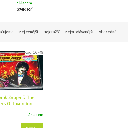
Skladem
298 Kč
učujeme
Nejlevnější
Nejdražší
Nejprodávanější
Abecedně
Kód:
16749
rank Zappa & The
rs Of Invention
Skladem