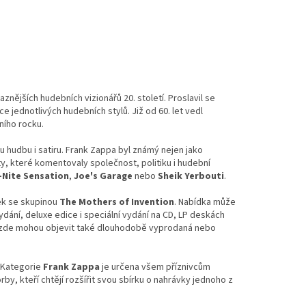
znějších hudebních vizionářů 20. století. Proslavil se
e jednotlivých hudebních stylů. Již od 60. let vedl
ního rocku.
ou hudbu i satiru. Frank Zappa byl známý nejen jako
xty, které komentovaly společnost, politiku i hudební
-Nite Sensation
,
Joe's Garage
nebo
Sheik Yerbouti
.
ek se skupinou
The Mothers of Invention
. Nabídka může
dání, deluxe edice i speciální vydání na CD, LP deskách
e zde mohou objevit také dlouhodobě vyprodaná nebo
. Kategorie
Frank Zappa
je určena všem příznivcům
rby, kteří chtějí rozšířit svou sbírku o nahrávky jednoho z