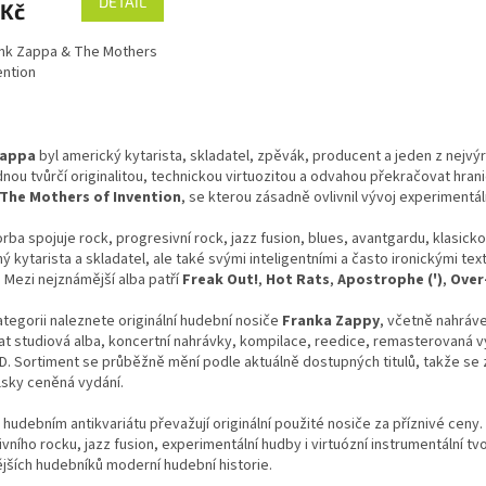
DETAIL
 Kč
nk Zappa & The Mothers
ention
O
v
Zappa
byl americký kytarista, skladatel, zpěvák, producent a jeden z nejvýra
l
ou tvůrčí originalitou, technickou virtuozitou a odvahou překračovat hranic
á
The Mothers of Invention
, se kterou zásadně ovlivnil vývoj experimentál
d
a
rba spojuje rock, progresivní rock, jazz fusion, blues, avantgardu, klasick
c
ý kytarista a skladatel, ale také svými inteligentními a často ironickými te
í
 Mezi nejznámější alba patří
Freak Out!
,
Hot Rats
,
Apostrophe (')
,
Over
p
r
ategorii naleznete originální hudební nosiče
Franka Zappy
, včetně nahráv
v
t studiová alba, koncertní nahrávky, kompilace, reedice, remasterovaná vy
k
D. Sortiment se průběžně mění podle aktuálně dostupných titulů, takže s
y
lsky ceněná vydání.
v
ý
hudebním antikvariátu převažují originální použité nosiče za příznivé ceny
p
vního rocku, jazz fusion, experimentální hudby i virtuózní instrumentální tvo
i
ějších hudebníků moderní hudební historie.
s