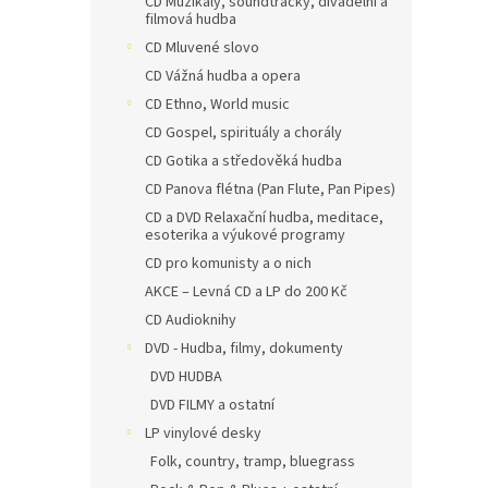
CD Muzikály, soundtracky, divadelní a
filmová hudba
CD Mluvené slovo
CD Vážná hudba a opera
CD Ethno, World music
CD Gospel, spirituály a chorály
CD Gotika a středověká hudba
CD Panova flétna (Pan Flute, Pan Pipes)
CD a DVD Relaxační hudba, meditace,
esoterika a výukové programy
CD pro komunisty a o nich
AKCE – Levná CD a LP do 200 Kč
CD Audioknihy
DVD - Hudba, filmy, dokumenty
DVD HUDBA
DVD FILMY a ostatní
LP vinylové desky
Folk, country, tramp, bluegrass