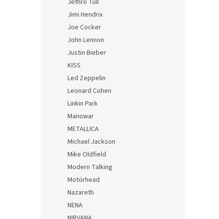
Jethro Tull
Jimi Hendrix
Joe Cocker
John Lennon
Justin Bieber
KISS
Led Zeppelin
Leonard Cohen
Linkin Park
Manowar
METALLICA
Michael Jackson
Mike Oldfield
Modern Talking
Motörhead
Nazareth
NENA
NIRVANA