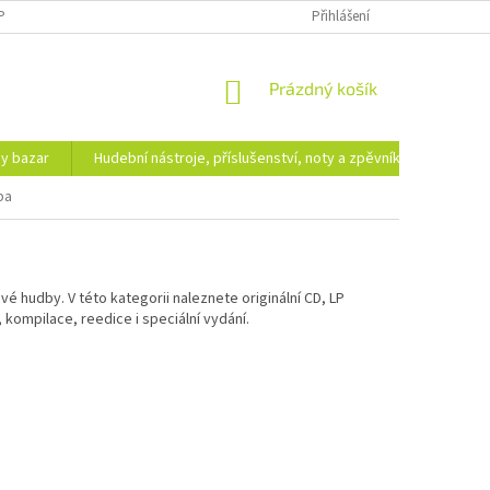
PODMÍNKY OCHRANY OSOBNÍCH ÚDAJŮ
DOPRAVA A PLATBA
Přihlášení
NÁKUPNÍ
Prázdný košík
KOŠÍK
hy bazar
Hudební nástroje, příslušenství, noty a zpěvníky
Ezote
pa
é hudby. V této kategorii naleznete originální CD, LP
 kompilace, reedice i speciální vydání.