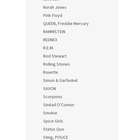
Norah Jones
Pink Floyd
QUEEN, Freddie Mercury
RAMMSTEIN
REDNEX
R.E.M.
Rod Stewart
Rolling Stones
Roxette
Simon & Garfunkel
SAXON
Scorpions
Sinéad O'Connor
Smokie
Spice Girls
Status Quo
Sting, POLICE