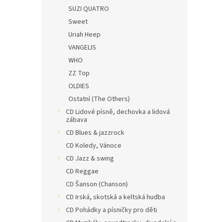
SUZI QUATRO
Sweet
Uriah Heep
VANGELIS
WHO
ZZ Top
OLDIES
Ostatní (The Others)
CD Lidové písně, dechovka a lidová
zábava
CD Blues & jazzrock
CD Koledy, Vánoce
CD Jazz & swing
CD Reggae
CD Šanson (Chanson)
CD Irská, skotská a keltská hudba
CD Pohádky a písničky pro děti