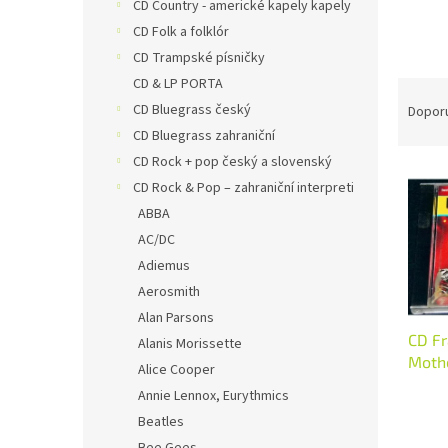
n
CD Country - americké kapely kapely
e
CD Folk a folklór
l
CD Trampské písničky
CD & LP PORTA
Ř
a
CD Bluegrass český
Dopor
z
CD Bluegrass zahraniční
e
CD Rock + pop český a slovenský
V
n
CD Rock & Pop – zahraniční interpreti
ý
í
ABBA
p
p
i
AC/DC
r
s
o
Adiemus
p
d
Aerosmith
r
u
Alan Parsons
o
k
CD F
Alanis Morissette
d
t
Mothe
Alice Cooper
u
ů
k
Annie Lennox, Eurythmics
t
Beatles
ů