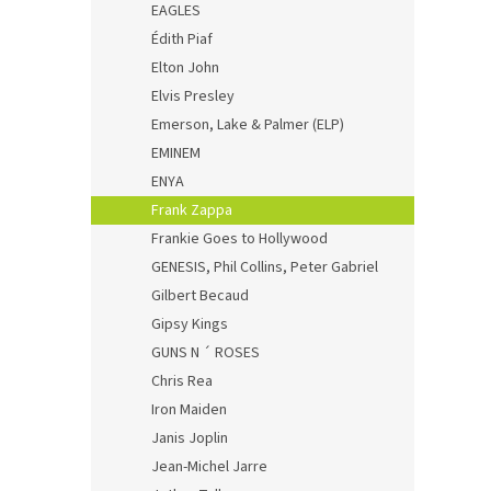
EAGLES
Édith Piaf
Elton John
Elvis Presley
Emerson, Lake & Palmer (ELP)
EMINEM
ENYA
Frank Zappa
Frankie Goes to Hollywood
GENESIS, Phil Collins, Peter Gabriel
Gilbert Becaud
Gipsy Kings
GUNS N ´ ROSES
Chris Rea
Iron Maiden
Janis Joplin
Jean-Michel Jarre