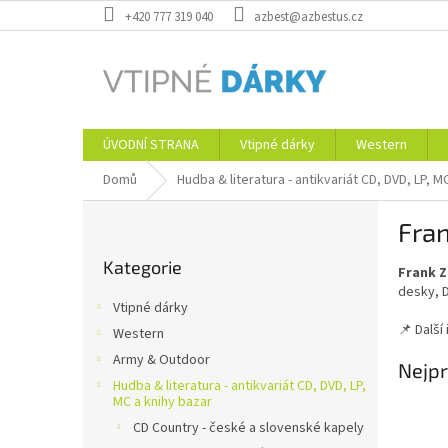
Přejít
+420 777 319 040
azbest@azbestus.cz
na
obsah
ÚVODNÍ STRANA
Vtipné dárky
Western
Domů
Hudba & literatura - antikvariát CD, DVD, LP, M
P
Fra
o
Přeskočit
s
Kategorie
kategorie
Frank 
t
desky, D
r
Vtipné dárky
a
📌 Dalš
Western
n
Army & Outdoor
n
Nejpr
í
Hudba & literatura - antikvariát CD, DVD, LP,
MC a knihy bazar
p
CD Country - české a slovenské kapely
a