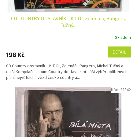
CD COUNTRY DOSTAVNÍK - K.T.O., Zelenáči, Rangers,
Tučný...
Skladem
DETAIL
198 Kč
CD Country dostavník – K.T.O., Zelenáči, Rangers, Michal Tučný a
další Kompilační album Country dostavník přináší výběr oblíbených
písní největších hvězd české country a...
Kód:
22342