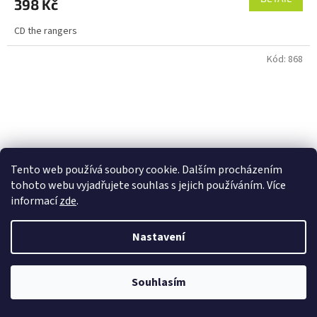
398 Kč
CD the rangers
Kód:
868
Tento web používá soubory cookie. Dalším procházením
tohoto webu vyjadřujete souhlas s jejich používáním. Více
informací
zde
.
Nastavení
Souhlasím
CD Plavci představují THE RANGERS