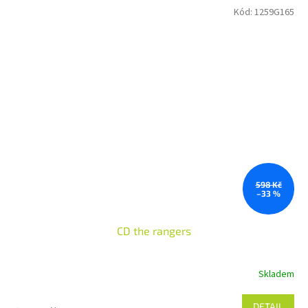
Kód:
1259G165
598 Kč
–33 %
CD the rangers
Skladem
DETAIL