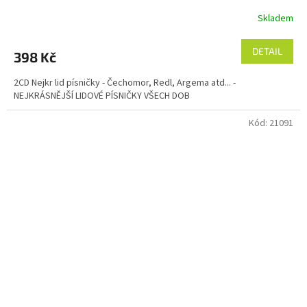
Skladem
DETAIL
398 Kč
2CD Nejkr lid písničky - Čechomor, Redl, Argema atd... -
NEJKRÁSNĚJŠÍ LIDOVÉ PÍSNIČKY VŠECH DOB
Kód:
21091