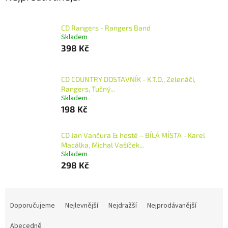
CD Rangers - Rangers Band
Skladem
398 Kč
CD COUNTRY DOSTAVNÍK - K.T.O., Zelenáči,
Rangers, Tučný...
Skladem
198 Kč
CD Jan Vančura & hosté – BÍLÁ MÍSTA - Karel
Macálka, Michal Vašíček...
Skladem
298 Kč
Ř
a
Doporučujeme
Nejlevnější
Nejdražší
Nejprodávanější
z
e
Abecedně