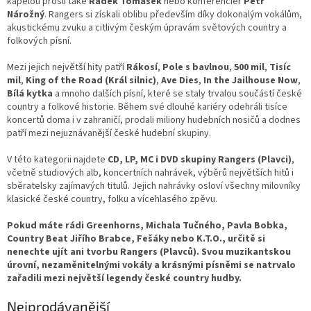
kapelou prošli také
Radek Tomášek
nebo konferenciér
Petr
Nárožný
. Rangers si získali oblibu především díky dokonalým vokálům,
akustickému zvuku a citlivým českým úpravám světových country a
folkových písní.
Mezi jejich největší hity patří
Rákosí
,
Pole s bavlnou
,
500 mil
,
Tisíc
mil
,
King of the Road (Král silnic)
,
Ave Dies
,
In the Jailhouse Now
,
Bílá kytka
a mnoho dalších písní, které se staly trvalou součástí české
country a folkové historie. Během své dlouhé kariéry odehráli tisíce
koncertů doma i v zahraničí, prodali miliony hudebních nosičů a dodnes
patří mezi nejuznávanější české hudební skupiny.
V této kategorii najdete
CD, LP, MC i DVD skupiny Rangers (Plavci)
,
včetně studiových alb, koncertních nahrávek, výběrů největších hitů i
sběratelsky zajímavých titulů. Jejich nahrávky osloví všechny milovníky
klasické české country, folku a vícehlasého zpěvu.
Pokud máte rádi Greenhorns, Michala Tučného, Pavla Bobka,
Country Beat Jiřího Brabce, Fešáky nebo K.T.O., určitě si
nenechte ujít ani tvorbu Rangers (Plavců). Svou muzikantskou
úrovní, nezaměnitelnými vokály a krásnými písněmi se natrvalo
zařadili mezi největší legendy české country hudby.
Nejprodávanější