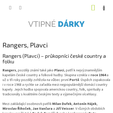
Přejít
NÁKUP
na
obsah
KOŠÍK
Rangers, Plavci
Rangers (Plavci) – průkopníci české country a
folku
Rangers
, později známí také jako
Plavci
, patří k nejvýznamnějším
kapelám české country a folkové hudby. Skupina vznikla v
roce 1964
a
už o tři roky později zvítězila na vůbec první
Portě
. Úspěch zopakovala
i v roce 1968 a rychle se zařadila mezi nejpopulárnější domácí country
kapely. Jejich hudba spojovala americkou country, folk, spirituály a
tradicionály s kvalitními českými texty a výjimečnými vícehlasy.
Mezi zakládající osobnosti patřili
Milan Dufek
,
Antonín Hájek
,
Miroslav Řihošek
,
Jan Vančura
a
Jiří Veisser
. V různých obdobích