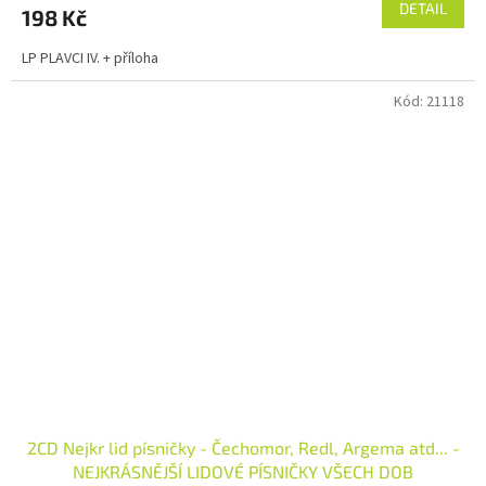
DETAIL
198 Kč
LP PLAVCI IV. + příloha
Kód:
21118
2CD Nejkr lid písničky - Čechomor, Redl, Argema atd... -
NEJKRÁSNĚJŠÍ LIDOVÉ PÍSNIČKY VŠECH DOB