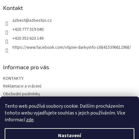
p
a
a
Kontakt
c
t
í
azbest
@
azbestus.cz
í
p
r
+420 777 319 040
v
+420 352 623 149
k
y
https://www.facebook.com/vtipne-darkyinfo-168415396612968/
v
ý
p
Informace pro vás
i
s
KONTAKTY
u
Reklamace a vrácení
Obchodní podmínky
Podmínky ochrany osobních údajů
Tento web používá soubory cookie. Dalším procházením
Doprava a platba
tohoto webu vyjadřujete souhlas s jejich používáním. Více
informací
zde
.
Nastavení
Vytvořil Shoptet