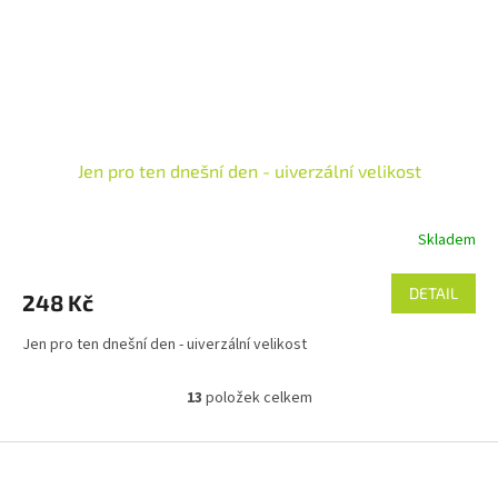
Jen pro ten dnešní den - uiverzální velikost
Skladem
DETAIL
248 Kč
Jen pro ten dnešní den - uiverzální velikost
13
položek celkem
O
v
l
Z
á
á
d