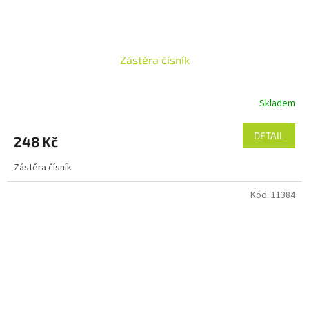
Zástěra čísník
Skladem
Průměrné
hodnocení
produktu
DETAIL
248 Kč
je
5,0
Zástěra čísník
z
5
Kód:
11384
hvězdiček.