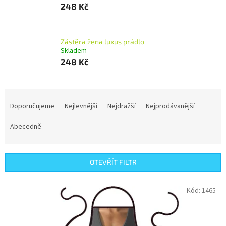
248 Kč
Zástěra žena luxus prádlo
Skladem
248 Kč
Ř
a
Doporučujeme
Nejlevnější
Nejdražší
Nejprodávanější
z
e
Abecedně
n
í
p
OTEVŘÍT FILTR
r
o
V
Kód:
1465
d
ý
u
p
k
i