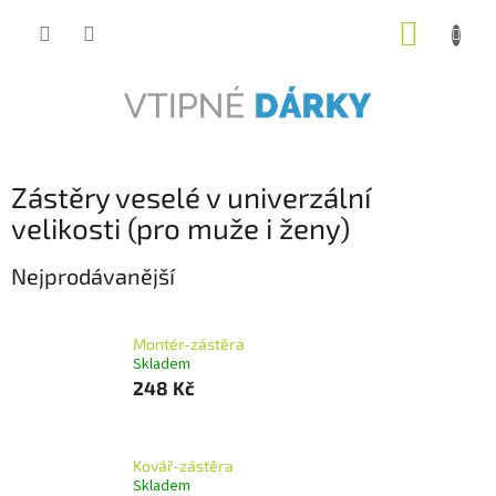
Přejít
NÁKUP
na
obsah
KOŠÍK
Zástěry veselé v univerzální
velikosti (pro muže i ženy)
Nejprodávanější
Montér-zástěra
Skladem
248 Kč
Kovář-zástěra
Skladem