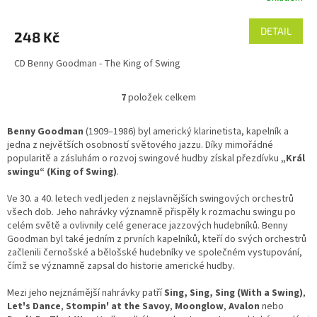
DETAIL
248 Kč
CD Benny Goodman - The King of Swing
7
položek celkem
O
v
l
Benny Goodman
(1909–1986) byl americký klarinetista, kapelník a
á
jedna z největších osobností světového jazzu. Díky mimořádné
d
popularitě a zásluhám o rozvoj swingové hudby získal přezdívku
„Král
a
swingu“ (King of Swing)
.
c
í
Ve 30. a 40. letech vedl jeden z nejslavnějších swingových orchestrů
p
všech dob. Jeho nahrávky významně přispěly k rozmachu swingu po
r
celém světě a ovlivnily celé generace jazzových hudebníků. Benny
v
Goodman byl také jedním z prvních kapelníků, kteří do svých orchestrů
k
začlenili černošské a bělošské hudebníky ve společném vystupování,
y
čímž se významně zapsal do historie americké hudby.
v
ý
Mezi jeho nejznámější nahrávky patří
Sing, Sing, Sing (With a Swing)
,
p
Let's Dance
,
Stompin' at the Savoy
,
Moonglow
,
Avalon
nebo