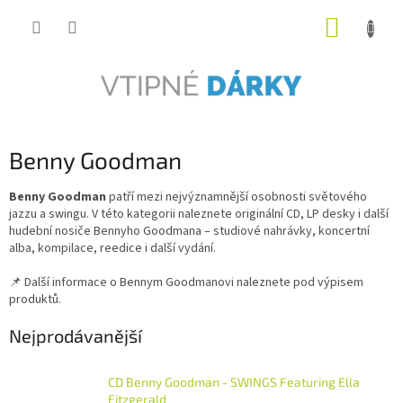
Přejít
NÁKUP
na
obsah
KOŠÍK
Benny Goodman
Benny Goodman
patří mezi nejvýznamnější osobnosti světového
jazzu a swingu. V této kategorii naleznete originální CD, LP desky i další
hudební nosiče Bennyho Goodmana – studiové nahrávky, koncertní
alba, kompilace, reedice i další vydání.
📌 Další informace o Bennym Goodmanovi naleznete pod výpisem
produktů.
Nejprodávanější
CD Benny Goodman - SWINGS Featuring Ella
Fitzgerald