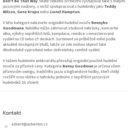
i
Don't Be That Way
. Vedle velkého orchestru vystupoval také s malými
s
jazzovými soubory, v nichž spolupracoval s hudebníky jako
Teddy
u
Wilson
,
Gene Krupa
nebo
Lionel Hampton
.
V této kategorii naleznete originální hudební nosiče
Bennyho
Goodmana
. Nabídka může zahrnovat studiové nahrávky, koncertní
alba, výběry největších hitů, kompilace, reedice i remasterovaná
vydání na CD nebo LP deskách. Sortiment se průběžně mění podle
aktuálně dostupných titulů, takže se zde mohou objevit také
dlouhodobě vyprodaná nebo sběratelsky ceněná vydání.
V našem hudebním antikvariátu převažují originální použité hudební
nosiče za příznivé ceny. Kategorie
Benny Goodman
je určena všem
příznivcům swingu, tradičního jazzu a bigbandové hudby, kteří chtějí
rozšířit svou sbírku o nahrávky jednoho z největších jazzových
hudebníků 20. století.
Z
á
p
a
Kontakt
t
azbest
@
azbestus.cz
í