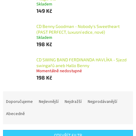
Skladem
149 Kč
CD Benny Goodman - Nobody's Sweetheart
(PAST PERFECT, luxusní edice, nové)
Skladem
198 Kč
CD SWING BAND FERDINANDA HAVLÍKA - Sjezd
swingařů aneb Hallo Benny
Momentálně nedostupné
198 Kč
Ř
a
Doporučujeme
Nejlevnější
Nejdražší
Nejprodávanější
z
e
Abecedně
n
í
p
OTEVŘÍT FILTR