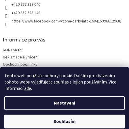
+420 777 319 040
+420 352 623 149
https://www.facebook.com/vtipne-darkyinfo-168415396612968/
Informace pro vás
KONTAKTY
Reklamace a vrácení
Obchodní podmínky
Podmínky ochrany osobních údajů
Tento web používá soubory cookie. Dalším procházením
Doprava a platba
tohoto webu vyjadřujete souhlas s jejich používáním. Více
informací
zde
.
Nastavení
Vytvořil Shoptet
Souhlasím
Copyright 2026
Vtipné dárky
. Všechna práva vyhrazena.