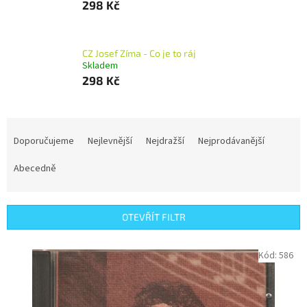
298 Kč
CZ Josef Zíma - Co je to ráj
Skladem
298 Kč
Ř
a
Doporučujeme
Nejlevnější
Nejdražší
Nejprodávanější
z
e
Abecedně
n
í
p
OTEVŘÍT FILTR
r
o
V
Kód:
586
d
ý
u
p
k
i
t