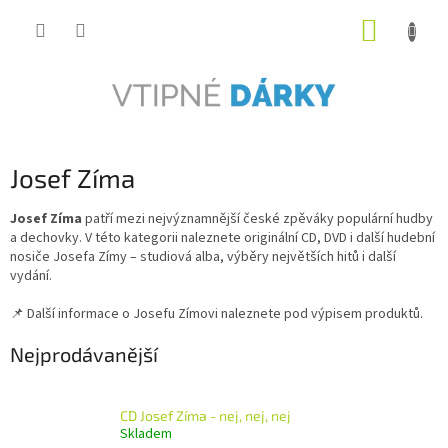
Přejít
NÁKUP
na
obsah
KOŠÍK
Josef Zíma
Josef Zíma
patří mezi nejvýznamnější české zpěváky populární hudby
a dechovky. V této kategorii naleznete originální CD, DVD i další hudební
nosiče Josefa Zímy – studiová alba, výběry největších hitů i další
vydání.
📌 Další informace o Josefu Zímovi naleznete pod výpisem produktů.
Nejprodávanější
CD Josef Zíma - nej, nej, nej
Skladem