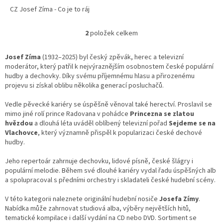
CZ Josef Zíma - Co je to ráj
2
položek celkem
O
v
l
Josef Zíma
(1932–2025) byl český zpěvák, herec a televizní
á
moderátor, který patřil k nejvýraznějším osobnostem české populární
d
hudby a dechovky. Díky svému příjemnému hlasu a přirozenému
a
projevu si získal oblibu několika generací posluchačů.
c
í
Vedle pěvecké kariéry se úspěšně věnoval také herectví. Proslavil se
p
mimo jiné rolí prince Radovana v pohádce
Princezna se zlatou
r
hvězdou
a dlouhá léta uváděl oblíbený televizní pořad
Sejdeme se na
v
Vlachovce
, který významně přispěl k popularizaci české dechové
k
hudby.
y
v
Jeho repertoár zahrnuje dechovku, lidové písně, české šlágry i
ý
populární melodie. Během své dlouhé kariéry vydal řadu úspěšných alb
p
a spolupracoval s předními orchestry i skladateli české hudební scény.
i
s
V této kategorii naleznete originální hudební nosiče
Josefa Zímy
.
u
Nabídka může zahrnovat studiová alba, výběry největších hitů,
tematické kompilace i další vydání na CD nebo DVD. Sortiment se