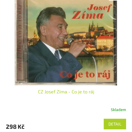
CZ Josef Zíma - Co je to ráj
Skladem
DETAIL
298 Kč