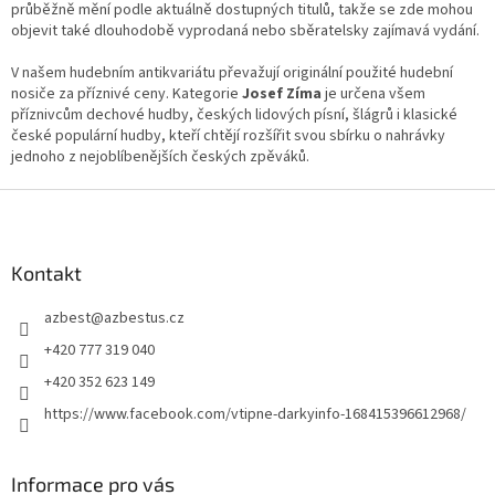
průběžně mění podle aktuálně dostupných titulů, takže se zde mohou
objevit také dlouhodobě vyprodaná nebo sběratelsky zajímavá vydání.
V našem hudebním antikvariátu převažují originální použité hudební
nosiče za příznivé ceny. Kategorie
Josef Zíma
je určena všem
příznivcům dechové hudby, českých lidových písní, šlágrů i klasické
české populární hudby, kteří chtějí rozšířit svou sbírku o nahrávky
jednoho z nejoblíbenějších českých zpěváků.
Z
á
p
a
Kontakt
t
azbest
@
azbestus.cz
í
+420 777 319 040
+420 352 623 149
https://www.facebook.com/vtipne-darkyinfo-168415396612968/
Informace pro vás