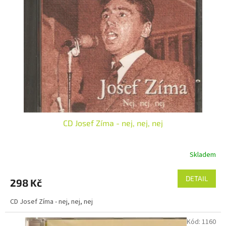
s
ů
p
r
o
d
u
k
t
ů
CD Josef Zíma - nej, nej, nej
Skladem
Průměrné
hodnocení
produktu
DETAIL
298 Kč
je
5,0
CD Josef Zíma - nej, nej, nej
z
5
Kód:
1160
hvězdiček.