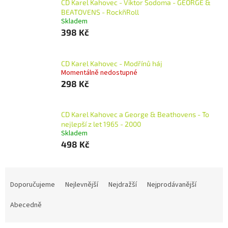
CD Karel Kahovec - Viktor Sodoma - GEORGE &
BEATOVENS - Rock´n´Roll
Skladem
398 Kč
CD Karel Kahovec - Modřínů háj
Momentálně nedostupné
298 Kč
CD Karel Kahovec a George & Beathovens - To
nejlepší z let 1965 - 2000
Skladem
498 Kč
Ř
a
Doporučujeme
Nejlevnější
Nejdražší
Nejprodávanější
z
e
Abecedně
n