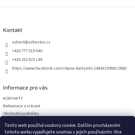
Z
á
p
a
Kontakt
t
azbest
@
azbestus.cz
í
+420 777 319 040
+420 352 623 149
https://www.facebook.com/vtipne-darkyinfo-168415396612968/
Informace pro vás
KONTAKTY
Reklamace a vrácení
Obchodní podmínky
Podmínky ochrany osobních údajů
Tento web používá soubory cookie. Dalším procházením
Doprava a platba
tohoto webu vyjadřujete souhlas s jejich používáním. Více