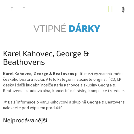
Přejít
NÁKUP
na
obsah
KOŠÍK
Karel Kahovec, George &
Beathovens
Karel Kahovec, George & Beatovens
patří mezi významná jména
českého beatu a rocku. V této kategorii naleznete originální CD, LP
desky i další hudební nosiče Karla Kahovce a skupiny George &
Beatovens – studiová alba, koncertní nahrávky, kompilace i reedice.
📌 Další informace o Karlu Kahovcovi a skupině George & Beatovens
naleznete pod výpisem produktů.
Nejprodávanější