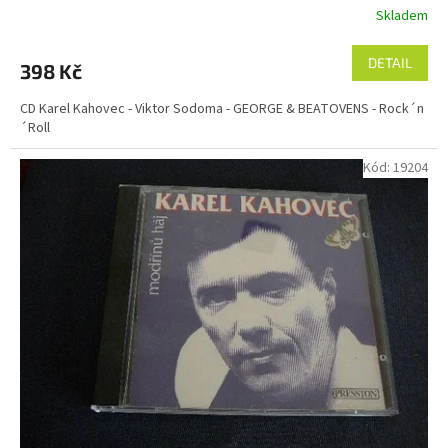
Skladem
DETAIL
398 Kč
CD Karel Kahovec - Viktor Sodoma - GEORGE & BEATOVENS - Rock´n
´Roll
Kód:
19204