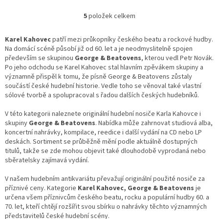
5
položek celkem
O
v
l
Karel Kahovec
patří mezi průkopníky českého beatu a rockové hudby.
á
Na domácí scéně působí již od 60. let a je neodmyslitelně spojen
d
především se skupinou
George & Beatovens
, kterou vedl Petr Novák.
a
Po jeho odchodu se Karel Kahovec stal hlavním zpěvákem skupiny a
c
významně přispěl k tomu, že písně George & Beatovens zůstaly
í
součástí české hudební historie. Vedle toho se věnoval také vlastní
p
sólové tvorbě a spolupracoval s řadou dalších českých hudebníků.
r
v
V této kategorii naleznete originální hudební nosiče Karla Kahovce i
k
skupiny
George & Beatovens
. Nabídka může zahrnovat studiová alba,
y
koncertní nahrávky, kompilace, reedice i další vydání na CD nebo LP
v
deskách. Sortiment se průběžně mění podle aktuálně dostupných
ý
titulů, takže se zde mohou objevit také dlouhodobě vyprodaná nebo
p
sběratelsky zajímavá vydání.
i
s
V našem hudebním antikvariátu převažují originální použité nosiče za
u
příznivé ceny. Kategorie
Karel Kahovec, George & Beatovens
je
určena všem příznivcům českého beatu, rocku a populární hudby 60. a
70. let, kteří chtějí rozšířit svou sbírku o nahrávky těchto významných
představitelů české hudební scény.