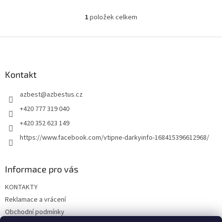
1
položek celkem
O
v
l
Z
á
á
d
p
a
a
Kontakt
c
t
í
azbest
@
azbestus.cz
í
p
r
+420 777 319 040
v
+420 352 623 149
k
y
https://www.facebook.com/vtipne-darkyinfo-168415396612968/
v
ý
p
Informace pro vás
i
s
KONTAKTY
u
Reklamace a vrácení
Obchodní podmínky