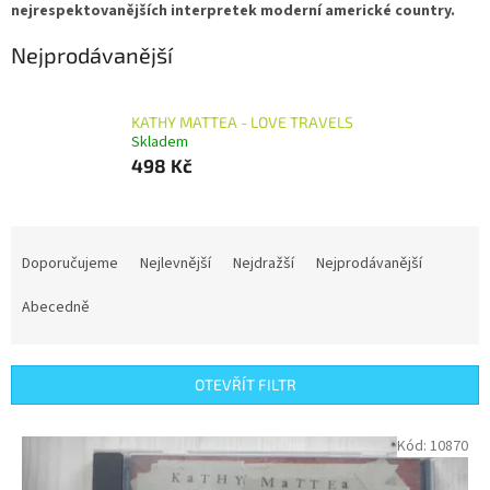
nejrespektovanějších interpretek moderní americké country.
Nejprodávanější
KATHY MATTEA - LOVE TRAVELS
Skladem
498 Kč
Ř
a
Doporučujeme
Nejlevnější
Nejdražší
Nejprodávanější
z
e
Abecedně
n
í
p
OTEVŘÍT FILTR
r
o
V
Kód:
10870
d
ý
u
p