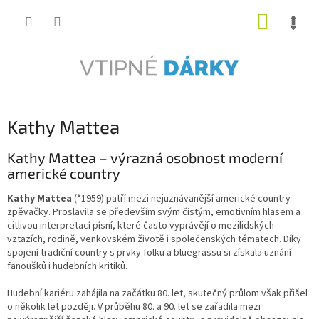
Přejít
NÁKUP
na
obsah
KOŠÍK
Kathy Mattea
Kathy Mattea – výrazná osobnost moderní
americké country
Kathy Mattea
(*1959) patří mezi nejuznávanější americké country
zpěvačky. Proslavila se především svým čistým, emotivním hlasem a
citlivou interpretací písní, které často vyprávějí o mezilidských
vztazích, rodině, venkovském životě i společenských tématech. Díky
spojení tradiční country s prvky folku a bluegrassu si získala uznání
fanoušků i hudebních kritiků.
Hudební kariéru zahájila na začátku 80. let, skutečný průlom však přišel
o několik let později. V průběhu 80. a 90. let se zařadila mezi