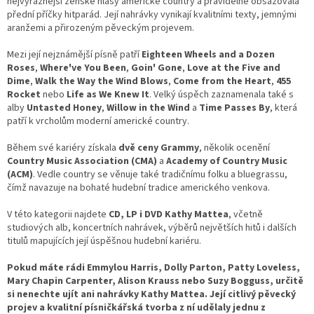
nejvýraznější ženské hlasy americké country a pravidelně obsazovala
přední příčky hitparád. Její nahrávky vynikají kvalitními texty, jemnými
aranžemi a přirozeným pěveckým projevem.
Mezi její nejznámější písně patří
Eighteen Wheels and a Dozen
Roses
,
Where've You Been
,
Goin' Gone
,
Love at the Five and
Dime
,
Walk the Way the Wind Blows
,
Come from the Heart
,
455
Rocket
nebo
Life as We Knew It
. Velký úspěch zaznamenala také s
alby
Untasted Honey
,
Willow in the Wind
a
Time Passes By
, která
patří k vrcholům moderní americké country.
Během své kariéry získala
dvě ceny Grammy
, několik ocenění
Country Music Association (CMA)
a
Academy of Country Music
(ACM)
. Vedle country se věnuje také tradičnímu folku a bluegrassu,
čímž navazuje na bohaté hudební tradice amerického venkova.
V této kategorii najdete
CD, LP i DVD Kathy Mattea
, včetně
studiových alb, koncertních nahrávek, výběrů největších hitů i dalších
titulů mapujících její úspěšnou hudební kariéru.
Pokud máte rádi Emmylou Harris, Dolly Parton, Patty Loveless,
Mary Chapin Carpenter, Alison Krauss nebo Suzy Bogguss, určitě
si nenechte ujít ani nahrávky Kathy Mattea. Její citlivý pěvecký
projev a kvalitní písničkářská tvorba z ní udělaly jednu z