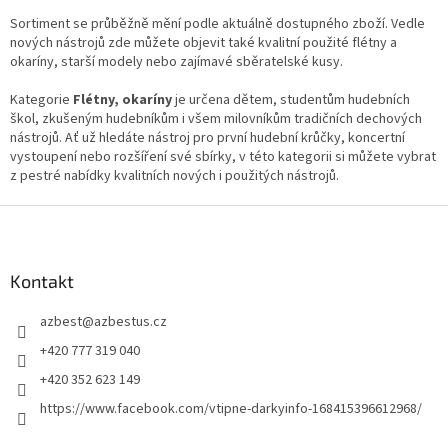
Sortiment se průběžně mění podle aktuálně dostupného zboží. Vedle
nových nástrojů zde můžete objevit také kvalitní použité flétny a
okaríny, starší modely nebo zajímavé sběratelské kusy.
Kategorie
Flétny, okaríny
je určena dětem, studentům hudebních
škol, zkušeným hudebníkům i všem milovníkům tradičních dechových
nástrojů. Ať už hledáte nástroj pro první hudební krůčky, koncertní
vystoupení nebo rozšíření své sbírky, v této kategorii si můžete vybrat
z pestré nabídky kvalitních nových i použitých nástrojů.
Z
á
p
a
Kontakt
t
azbest
@
azbestus.cz
í
+420 777 319 040
+420 352 623 149
https://www.facebook.com/vtipne-darkyinfo-168415396612968/