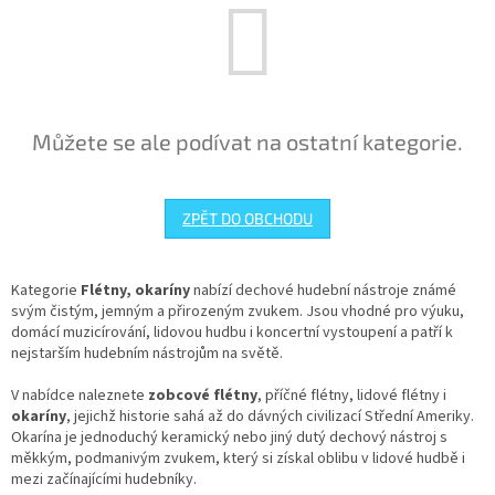
Můžete se ale podívat na ostatní kategorie.
ZPĚT DO OBCHODU
Kategorie
Flétny, okaríny
nabízí dechové hudební nástroje známé
svým čistým, jemným a přirozeným zvukem. Jsou vhodné pro výuku,
domácí muzicírování, lidovou hudbu i koncertní vystoupení a patří k
nejstarším hudebním nástrojům na světě.
V nabídce naleznete
zobcové flétny
, příčné flétny, lidové flétny i
okaríny
, jejichž historie sahá až do dávných civilizací Střední Ameriky.
Okarína je jednoduchý keramický nebo jiný dutý dechový nástroj s
měkkým, podmanivým zvukem, který si získal oblibu v lidové hudbě i
mezi začínajícími hudebníky.