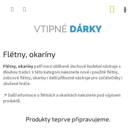
Přejít
NÁKUP
na
obsah
KOŠÍK
Flétny, okaríny
Flétny, okaríny
patří mezi oblíbené dechové hudební nástroje s
dlouhou tradicí. V této kategorii naleznete nové i použité flétny,
zobcové flétny, okaríny i další příbuzné nástroje pro začátečníky i
zkušené hráče.
📌 Další informace o flétnách a okarínách naleznete pod výpisem
produktů.
Produkty teprve připravujeme.