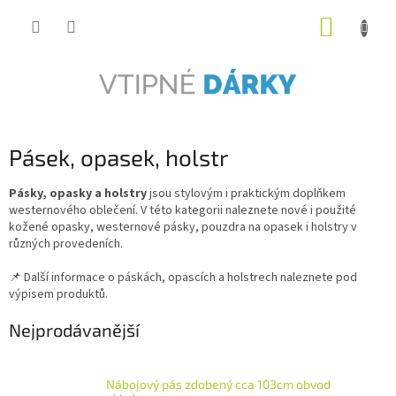
Přejít
NÁKUP
na
obsah
KOŠÍK
Pásek, opasek, holstr
Pásky, opasky a holstry
jsou stylovým i praktickým doplňkem
westernového oblečení. V této kategorii naleznete nové i použité
kožené opasky, westernové pásky, pouzdra na opasek i holstry v
různých provedeních.
📌 Další informace o páskách, opascích a holstrech naleznete pod
výpisem produktů.
Nejprodávanější
Nábojový pás zdobený cca 103cm obvod