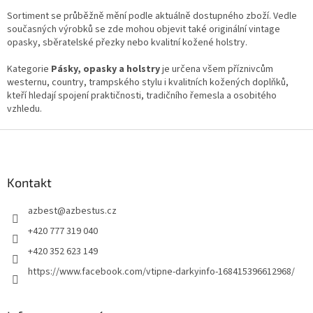
u
Sortiment se průběžně mění podle aktuálně dostupného zboží. Vedle
současných výrobků se zde mohou objevit také originální vintage
opasky, sběratelské přezky nebo kvalitní kožené holstry.
Kategorie
Pásky, opasky a holstry
je určena všem příznivcům
westernu, country, trampského stylu i kvalitních kožených doplňků,
kteří hledají spojení praktičnosti, tradičního řemesla a osobitého
vzhledu.
Z
á
p
a
Kontakt
t
azbest
@
azbestus.cz
í
+420 777 319 040
+420 352 623 149
https://www.facebook.com/vtipne-darkyinfo-168415396612968/