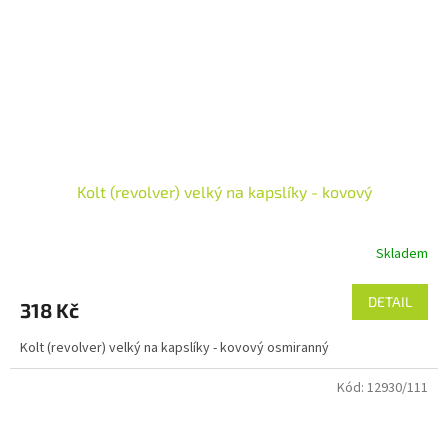
Kolt (revolver) velký na kapslíky - kovový
Skladem
Průměrné
hodnocení
produktu
DETAIL
318 Kč
je
5,0
Kolt (revolver) velký na kapslíky - kovový osmiranný
z
5
Kód:
12930/111
hvězdiček.