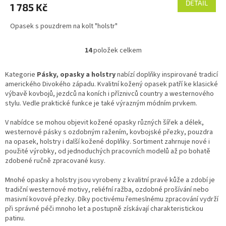
DETAIL
1 785 Kč
Opasek s pouzdrem na kolt "holstr"
14
položek celkem
O
v
l
Kategorie
Pásky, opasky a holstry
nabízí doplňky inspirované tradicí
á
amerického Divokého západu. Kvalitní kožený opasek patří ke klasické
d
výbavě kovbojů, jezdců na koních i příznivců country a westernového
a
stylu. Vedle praktické funkce je také výrazným módním prvkem.
c
í
V nabídce se mohou objevit kožené opasky různých šířek a délek,
p
westernové pásky s ozdobným ražením, kovbojské přezky, pouzdra
r
na opasek, holstry i další kožené doplňky. Sortiment zahrnuje nové i
v
použité výrobky, od jednoduchých pracovních modelů až po bohatě
k
zdobené ručně zpracované kusy.
y
v
Mnohé opasky a holstry jsou vyrobeny z kvalitní pravé kůže a zdobí je
ý
tradiční westernové motivy, reliéfní ražba, ozdobné prošívání nebo
p
masivní kovové přezky. Díky poctivému řemeslnému zpracování vydrží
i
při správné péči mnoho let a postupně získávají charakteristickou
s
patinu.