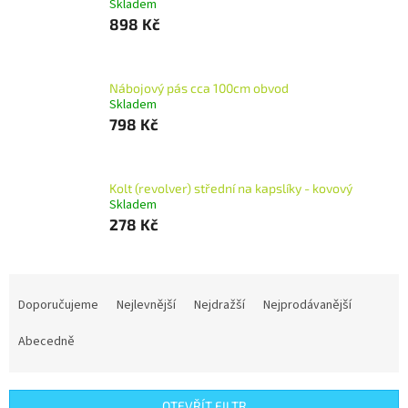
Skladem
898 Kč
Nábojový pás cca 100cm obvod
Skladem
798 Kč
Kolt (revolver) střední na kapslíky - kovový
Skladem
278 Kč
Ř
a
Doporučujeme
Nejlevnější
Nejdražší
Nejprodávanější
z
e
Abecedně
n
í
p
OTEVŘÍT FILTR