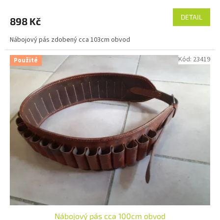
DETAIL
898 Kč
Nábojový pás zdobený cca 103cm obvod
Kód:
23419
Použité
Nábojový pás cca 100cm obvod