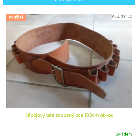
r
o
V
Kód:
23422
Použité
d
ý
u
p
k
i
t
s
ů
p
r
o
d
u
k
t
ů
Nábojový pás zdobený cca 103cm obvod
Skladem