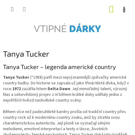
Přejít
NÁKUP
na
obsah
KOŠÍK
Tanya Tucker
Tanya Tucker – legenda americké country
Tanya Tucker
(*1958) patří mezi nejvýznamnější zpěvačky americké
country hudby. Do historie se zapsala už jako třináctiletá dívka, když v
roce
1972
zazářila hitem
Delta Dawn
. Její mimořádný talent, výrazný
hlas a sebevědomý projev z ní během krátké doby udělaly jednu z
největších hvězd nashvillské country scény.
Během více než padesátileté kariéry prošla od tradiční country přes
country rock až k modernímu country zvuku, aniž by ztratila svou
charakteristickou autenticitu. Její písně se vyznačují silnými
melodiemi, emotivní interpretací a texty o lásce, životních
zkušenostech i ženské nezávislosti. Tanya Tucker dokázala úspěšně