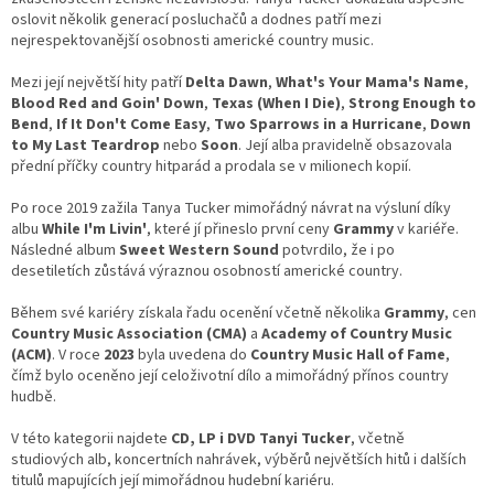
oslovit několik generací posluchačů a dodnes patří mezi
nejrespektovanější osobnosti americké country music.
Mezi její největší hity patří
Delta Dawn
,
What's Your Mama's Name
,
Blood Red and Goin' Down
,
Texas (When I Die)
,
Strong Enough to
Bend
,
If It Don't Come Easy
,
Two Sparrows in a Hurricane
,
Down
to My Last Teardrop
nebo
Soon
. Její alba pravidelně obsazovala
přední příčky country hitparád a prodala se v milionech kopií.
Po roce 2019 zažila Tanya Tucker mimořádný návrat na výsluní díky
albu
While I'm Livin'
, které jí přineslo první ceny
Grammy
v kariéře.
Následné album
Sweet Western Sound
potvrdilo, že i po
desetiletích zůstává výraznou osobností americké country.
Během své kariéry získala řadu ocenění včetně několika
Grammy
, cen
Country Music Association (CMA)
a
Academy of Country Music
(ACM)
. V roce
2023
byla uvedena do
Country Music Hall of Fame
,
čímž bylo oceněno její celoživotní dílo a mimořádný přínos country
hudbě.
V této kategorii najdete
CD, LP i DVD Tanyi Tucker
, včetně
studiových alb, koncertních nahrávek, výběrů největších hitů i dalších
titulů mapujících její mimořádnou hudební kariéru.