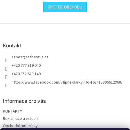
ZPĚT DO OBCHODU
Z
á
p
a
Kontakt
t
azbest
@
azbestus.cz
í
+420 777 319 040
+420 352 623 149
https://www.facebook.com/vtipne-darkyinfo-168415396612968/
Informace pro vás
KONTAKTY
Reklamace a vrácení
Obchodní podmínky