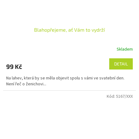
Blahopřejeme, ať Vám to vydrží
Skladem
DETAIL
99 Kč
Na lahev, která by se měla objevit spolu s vámi ve svatební den.
Není řeč o ženichovi...
Kód:
5167/XXX