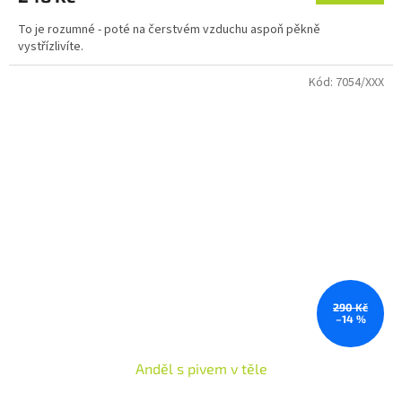
To je rozumné - poté na čerstvém vzduchu aspoň pěkně
vystřízlivíte.
Kód:
7054/XXX
290 Kč
–14 %
Anděl s pivem v těle