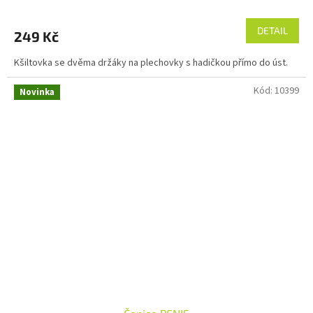
DETAIL
249 Kč
Kšiltovka se dvěma držáky na plechovky s hadičkou přímo do úst.
Kód:
10399
Novinka