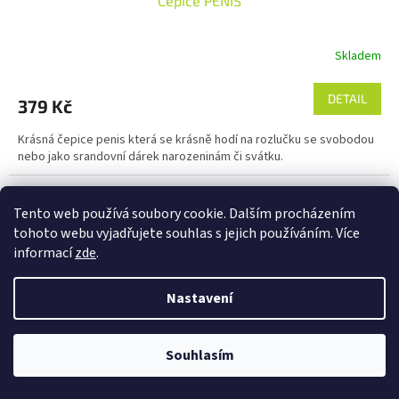
Čepice PENIS
Skladem
DETAIL
379 Kč
Krásná čepice penis která se krásně hodí na rozlučku se svobodou
nebo jako srandovní dárek narozeninám či svátku.
Kód:
10398
Tento web používá soubory cookie. Dalším procházením
tohoto webu vyjadřujete souhlas s jejich používáním. Více
informací
zde
.
Nastavení
Souhlasím