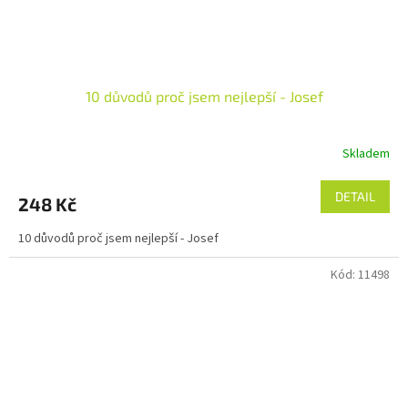
10 důvodů proč jsem nejlepší - Josef
Skladem
Průměrné
hodnocení
produktu
DETAIL
248 Kč
je
5,0
10 důvodů proč jsem nejlepší - Josef
z
5
Kód:
11498
hvězdiček.