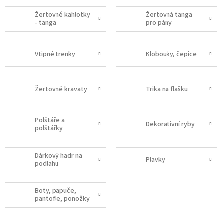
Žertovné kahlotky
Žertovná tanga
- tanga
pro pány
Vtipné trenky
Klobouky, čepice
Žertovné kravaty
Trika na flašku
Polštáře a
Dekorativní ryby
polštářky
Dárkový hadr na
Plavky
podlahu
Boty, papuče,
pantofle, ponožky