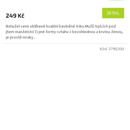
hodnocení
produktu
DETAIL
249 Kč
je
5,0
Bohužel vemi oblíbené kvalitní bavlněné triko.Mužů trpících pod
z
jhem manželství či jiné formy vztahu s bezohlednou a krutou ženou,
5
je prostě mraky...
hvězdiček.
Kód:
3790/XXX