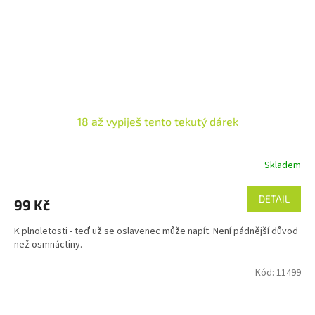
18 až vypiješ tento tekutý dárek
Skladem
Průměrné
hodnocení
produktu
DETAIL
99 Kč
je
5,0
K plnoletosti - teď už se oslavenec může napít. Není pádnější důvod
z
než osmnáctiny.
5
hvězdiček.
Kód:
11499