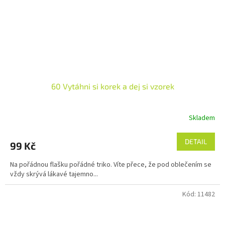
60 Vytáhni si korek a dej si vzorek
Skladem
DETAIL
99 Kč
Na pořádnou flašku pořádné triko. Víte přece, že pod oblečením se
vždy skrývá lákavé tajemno...
Kód:
11482