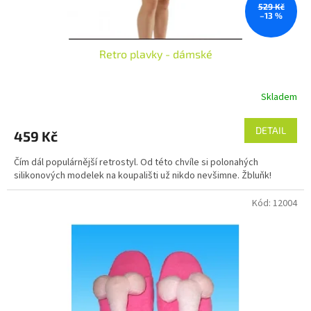
529 Kč
–13 %
Retro plavky - dámské
Skladem
DETAIL
459 Kč
Čím dál populárnější retrostyl. Od této chvíle si polonahých
silikonových modelek na koupališti už nikdo nevšimne. Žbluňk!
Kód:
12004