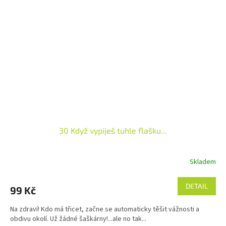
30 Když vypiješ tuhle flašku...
Skladem
DETAIL
99 Kč
Na zdraví! Kdo má třicet, začne se automaticky těšit vážnosti a
obdivu okolí. Už žádné šaškárny!...ale no tak...