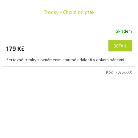
Trenky - Chcípl mi pták
Skladem
DETAIL
179 Kč
Žertovné trenky s oznámením smutné události v oblasti pánevní.
Kód:
7075/XXX