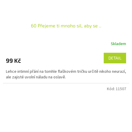
60 Přejeme ti mnoho sil, aby se ..
Skladem
DETAIL
99 Kč
Lehce intimní přání na tomhle flaškovém tričku určitě nikoho neurazí,
ale zajisté uvolní náladu na oslavě.
Kód:
11507