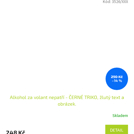
Kód:
3526/XXX
290 Kč
–14 %
Alkohol za volant nepatří - ČERNÉ TRIKO, žlutý text a
obrázek.
Skladem
DETAIL
248 Kč