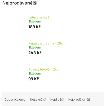
Nejprodávanější
Latexová pleš
Skladem
189 Kč
Papuče s prsama - 28cm
Skladem
248 Kč
Rukávy tetování 2ks
Skladem
99 Kč
Ř
a
Doporučujeme
Nejlevnější
Nejdražší
Nejprodávanější
z