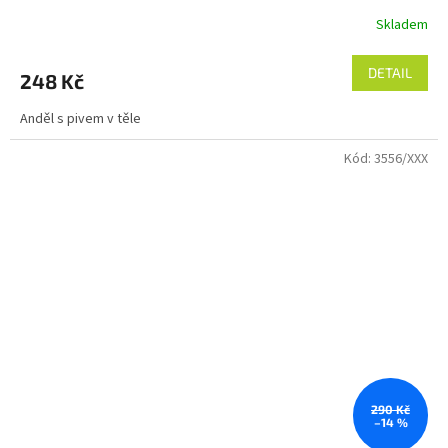
Skladem
DETAIL
248 Kč
Anděl s pivem v těle
Kód:
3556/XXX
290 Kč
–14 %