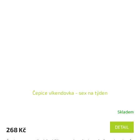
Čepice víkendovka - sex na týden
Skladem
Průměrné
hodnocení
produktu
DETAIL
268 Kč
je
5,0