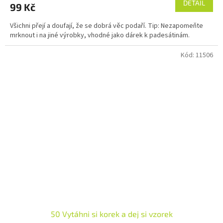
DETAIL
99 Kč
Všichni přejí a doufají, že se dobrá věc podaří. Tip: Nezapomeňte
mrknout i na jiné výrobky, vhodné jako dárek k padesátinám.
Kód:
11506
50 Vytáhni si korek a dej si vzorek