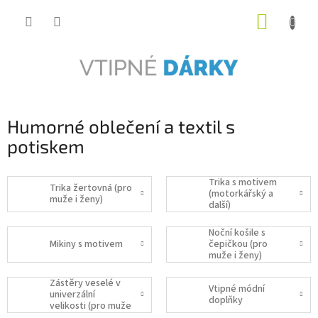
Přejít
NÁKUP
na
obsah
KOŠÍK
Humorné oblečení a textil s
potiskem
Trika s motivem
Trika žertovná (pro
(motorkářský a
muže i ženy)
další)
Noční košile s
Mikiny s motivem
čepičkou (pro
muže i ženy)
Zástěry veselé v
Vtipné módní
univerzální
doplňky
velikosti (pro muže
i ženy)