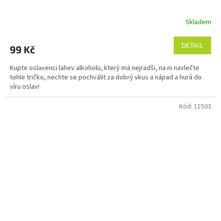
Skladem
DETAIL
99 Kč
Kupte oslavenci lahev alkoholu, který má nejradši, na ni navlečte
tohle tričko, nechte se pochválit za dobrý vkus a nápad a hurá do
víru oslav!
Kód:
11503