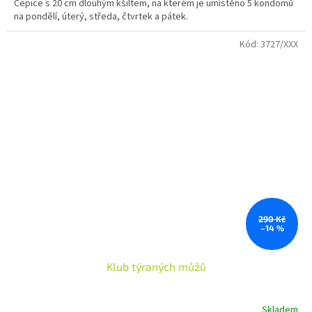
Čepice s 20 cm dlouhým kšiltem, na kterém je umístěno 5 kondomů
z
na pondělí, úterý, středa, čtvrtek a pátek.
5
hvězdiček.
Kód:
3727/XXX
290 Kč
–14 %
Klub týraných můžů
Skladem
Průměrné