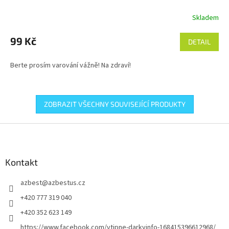
Skladem
99 Kč
DETAIL
Berte prosím varování vážně! Na zdraví!
ZOBRAZIT VŠECHNY SOUVISEJÍCÍ PRODUKTY
Z
á
p
a
Kontakt
t
azbest
@
azbestus.cz
í
+420 777 319 040
+420 352 623 149
https://www.facebook.com/vtipne-darkyinfo-168415396612968/