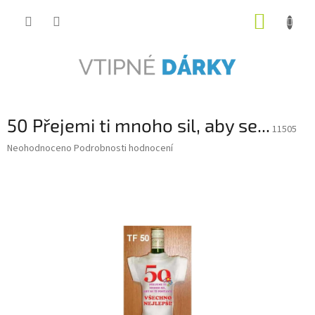
Přejít
NÁKUP
na
obsah
KOŠÍK
50 Přejemi ti mnoho sil, aby se...
11505
Průměrné
Neohodnoceno
Podrobnosti hodnocení
hodnocení
produktu
je
0,0
z
5
hvězdiček.