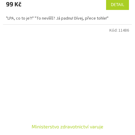
99 Kč
DETAIL
"LPA, co to je?!" "To nevíííš? Já padnu! Dívej, přece tohle!"
Kód:
11486
Ministerstvo zdravotnictví varuje