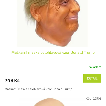
p
r
o
d
u
k
t
ů
Maškarní maska celohlavová ​​vzor Donald Trump
Skladem
DETAIL
748 Kč
Maškarní maska celohlavová ​​vzor Donald Trump
Kód:
22501