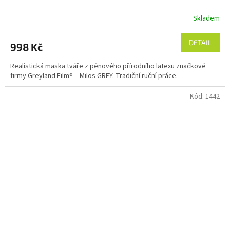
Skladem
DETAIL
998 Kč
Realistická maska tváře z pěnového přírodního latexu značkové
firmy Greyland Film® – Milos GREY. Tradiční ruční práce.
Kód:
1442