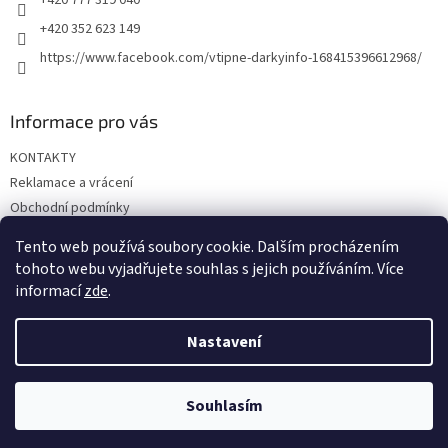
v
+420 352 623 149
k
y
https://www.facebook.com/vtipne-darkyinfo-168415396612968/
v
ý
p
Informace pro vás
i
s
KONTAKTY
u
Reklamace a vrácení
Obchodní podmínky
Podmínky ochrany osobních údajů
Tento web používá soubory cookie. Dalším procházením
Doprava a platba
tohoto webu vyjadřujete souhlas s jejich používáním. Více
informací
zde
.
Nastavení
Vytvořil Shoptet
Souhlasím
Copyright 2026
Vtipné dárky
. Všechna práva vyhrazena.