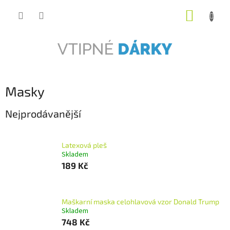
Přejít
NÁKUP
na
obsah
KOŠÍK
Masky
Nejprodávanější
Latexová pleš
Skladem
189 Kč
Maškarní maska celohlavová ​​vzor Donald Trump
Skladem
748 Kč