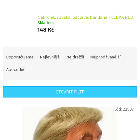
Nákrčník, rouška, baclava, bandana - LEBKA RED
Skladem
148 Kč
Ř
a
Doporučujeme
Nejlevnější
Nejdražší
Nejprodávanější
z
e
Abecedně
n
í
p
OTEVŘÍT FILTR
r
o
V
Kód:
22507
d
ý
u
p
k
i
t
s
ů