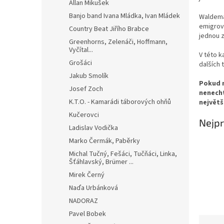
n
Allan Mikušek
e
Banjo band Ivana Mládka, Ivan Mládek
Waldema
l
emigrova
Country Beat Jiřího Brabce
jednou z
Greenhorns, Zelenáči, Hoffmann,
Vyčítal...
V této k
Grošáci
dalších 
Jakub Smolík
Pokud m
Josef Zoch
nenecht
K.T.O. - Kamarádi táborových ohňů
největš
Kučerovci
Nejpr
Ladislav Vodička
Marko Čermák, Paběrky
Michal Tučný, Fešáci, Tučňáci, Linka,
Šťáhlavský, Brümer ...
Mirek Černý
Naďa Urbánková
NADORAZ
Pavel Bobek
Ř