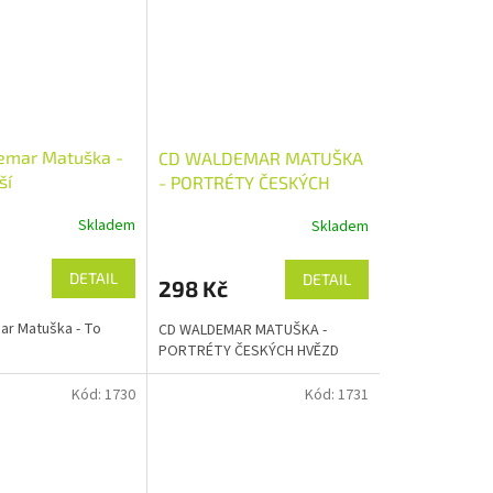
emar Matuška -
CD WALDEMAR MATUŠKA
ší
- PORTRÉTY ČESKÝCH
HVĚZD
Skladem
Skladem
DETAIL
DETAIL
298 Kč
r Matuška - To
CD WALDEMAR MATUŠKA -
PORTRÉTY ČESKÝCH HVĚZD
Kód:
1730
Kód:
1731