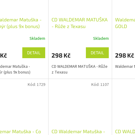
aldemar Matuška -
CD WALDEMAR MATUŠKA
Waldema
ýr (plus 9x bonus)
- Růže z Texasu
GOLD
Skladem
Skladem
DETAIL
DETAIL
 Kč
298 Kč
298 Kč
demar Matuška -
CD WALDEMAR MATUŠKA - Růže
Waldemar 
r (plus 9x bonus)
z Texasu
Kód:
1729
Kód:
1107
emar Matuška - Co
CD Waldemar Matuška -
CD WAL