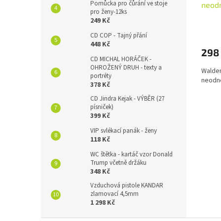
Pomůcka pro čůrání ve stoje
neodn
pro ženy-12ks
249 Kč
CD COP - Tajný přání
448 Kč
298
CD MICHAL HORÁČEK -
OHROŽENÝ DRUH - texty a
Waldem
portréty
neodne
378 Kč
CD Jindra Kejak - VÝBĚR (27
písniček)
399 Kč
VIP svlékací panák - ženy
118 Kč
WC štětka - kartáč vzor Donald
Trump včetně držáku
348 Kč
Vzduchová pistole KANDAR
zlamovací 4,5mm
1 298 Kč