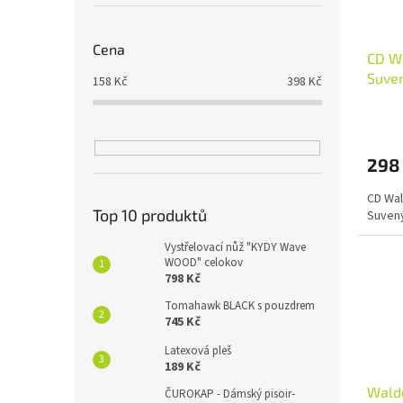
Cena
CD W
Suven
158
Kč
398
Kč
298
CD Wal
Top 10 produktů
Suvený
Vystřelovací nůž "KYDY Wave
WOOD" celokov
798 Kč
Tomahawk BLACK s pouzdrem
745 Kč
Latexová pleš
189 Kč
Wald
ČUROKAP - Dámský pisoir-