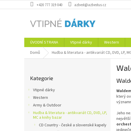
Přejít
+420 777 319 040
azbest@azbestus.cz
na
obsah
ÚVODNÍ STRANA
Vtipné dárky
Western
Domů
Hudba & literatura - antikvariát CD, DVD, LP, M
P
Wal
o
Přeskočit
s
Kategorie
kategorie
Walde
t
r
Vtipné dárky
Waldem
a
který ov
Western
n
významn
Army & Outdoor
n
í
Hudba & literatura - antikvariát CD, DVD, LP,
Jeho nez
MC a knihy bazar
největší
p
orches
CD Country - české a slovenské kapely
a
jedineč