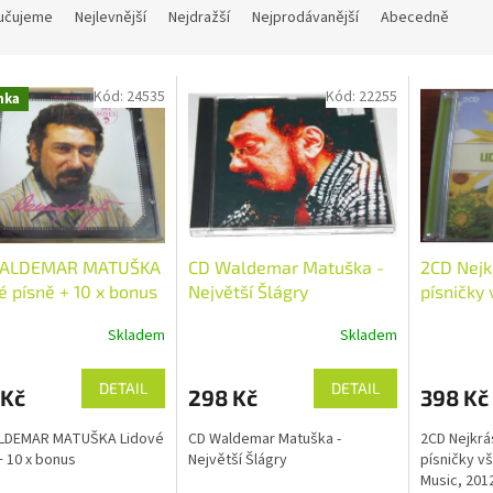
učujeme
Nejlevnější
Nejdražší
Nejprodávanější
Abecedně
Kód:
24535
Kód:
22255
nka
ALDEMAR MATUŠKA
CD Waldemar Matuška -
2CD Nejk
é písně + 10 x bonus
Největší Šlágry
písničky
(Univers
Skladem
Skladem
DETAIL
DETAIL
 Kč
298 Kč
398 Kč
LDEMAR MATUŠKA Lidové
CD Waldemar Matuška -
2CD Nejkrás
+ 10 x bonus
Největší Šlágry
písničky v
Music, 201