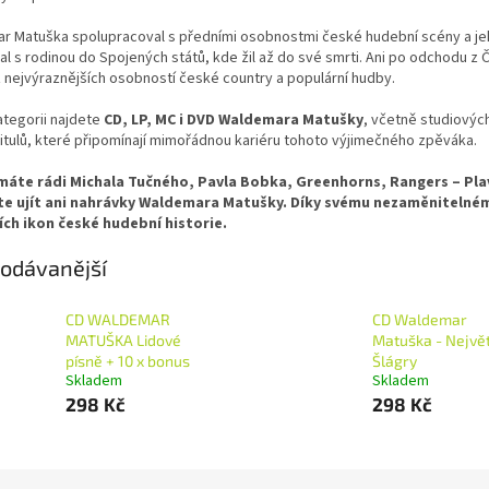
r Matuška spolupracoval s předními osobnostmi české hudební scény a jeho
l s rodinou do Spojených států, kde žil až do své smrti. Ani po odchodu z
 nejvýraznějších osobností české country a populární hudby.
ategorii najdete
CD, LP, MC i DVD Waldemara Matušky
, včetně studiových
titulů, které připomínají mimořádnou kariéru tohoto výjimečného zpěváka.
áte rádi Michala Tučného, Pavla Bobka, Greenhorns, Rangers – Plav
e ujít ani nahrávky Waldemara Matušky. Díky svému nezaměnitelnému
ích ikon české hudební historie.
odávanější
CD WALDEMAR
CD Waldemar
MATUŠKA Lidové
Matuška - Největ
písně + 10 x bonus
Šlágry
Skladem
Skladem
298 Kč
298 Kč