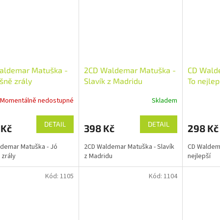
aldemar Matuška -
2CD Waldemar Matuška -
CD Wald
ešně zrály
Slavík z Madridu
To nejlep
Momentálně nedostupné
Skladem
DETAIL
DETAIL
 Kč
398 Kč
298 Kč
demar Matuška - Jó
2CD Waldemar Matuška - Slavík
CD Waldema
 zrály
z Madridu
nejlepší
Kód:
1105
Kód:
1104