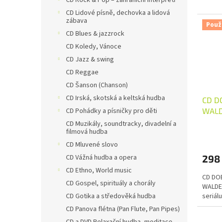
CD Rock & Pop – zahraniční interpreti
CD Lidové písně, dechovka a lidová
zábava
Použ
CD Blues & jazzrock
CD Koledy, Vánoce
CD Jazz & swing
CD Reggae
CD Šanson (Chanson)
CD Irská, skotská a keltská hudba
CD D
CD Pohádky a písničky pro děti
WALD
TV se
CD Muzikály, soundtracky, divadelní a
filmová hudba
CD Mluvené slovo
CD Vážná hudba a opera
298
CD Ethno, World music
CD DO
CD Gospel, spirituály a chorály
WALDE
CD Gotika a středověká hudba
seriálu
CD Panova flétna (Pan Flute, Pan Pipes)