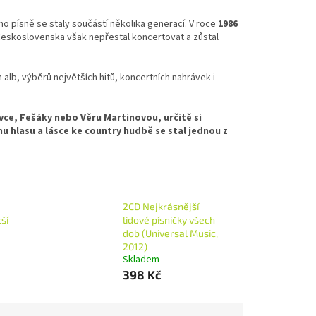
 písně se staly součástí několika generací. V roce
1986
 Československa však nepřestal koncertovat a zůstal
 alb, výběrů největších hitů, koncertních nahrávek i
ce, Fešáky nebo Věru Martinovou, určitě si
 hlasu a lásce ke country hudbě se stal jednou z
2CD Nejkrásnější
ší
lidové písničky všech
dob (Universal Music,
2012)
Skladem
398 Kč