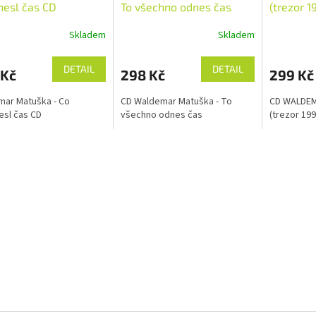
esl čas CD
To všechno odnes čas
(trezor 1
Skladem
Skladem
DETAIL
DETAIL
 Kč
298 Kč
299 Kč
ar Matuška - Co
CD Waldemar Matuška - To
CD WALDE
sl čas CD
všechno odnes čas
(trezor 199
O
v
l
á
d
a
c
í
p
r
v
k
y