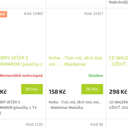
Nejkrásnějš
všech dob 
2012 u spo
Kód:
15903
Kód:
15417
ité
Music. Přiná
OBRÝ VEČER S
Kniha - Tisíc mil, těch tisíc
CD WAL
EMAREM (písničky z
mil.... - Waldemar
- VŽDYŤ
riálu)
Matuška
Momentálně nedostupné
Skladem
DETAIL
DETAIL
 Kč
158 Kč
298 Kč
BRÝ VEČER S
Kniha - Tisíc mil, těch tisíc mil....
CD WALDEM
MAREM (písničky z TV
- Waldemar Matuška
VŽDYŤ JS
)
Kód:
1102
Kód:
85