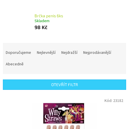
Brčka penis 6ks
Skladem
98 Kč
Ř
a
Doporučujeme
Nejlevnější
Nejdražší
Nejprodávanější
z
e
Abecedně
n
í
p
OTEVŘÍT FILTR
r
o
V
Kód:
23182
d
ý
u
p
k
i
t
s
ů