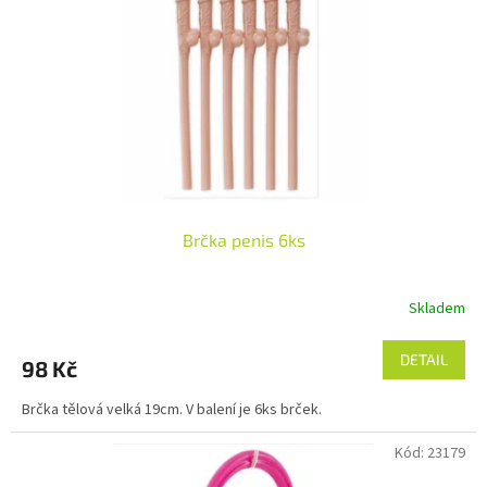
p
r
o
d
u
k
t
ů
Brčka penis 6ks
Skladem
DETAIL
98 Kč
Brčka tělová velká 19cm. V balení je 6ks brček.
Kód:
23179