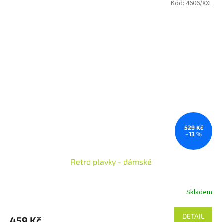
Kód:
4606/XXL
529 Kč
–13 %
Retro plavky - dámské
Skladem
DETAIL
459 Kč