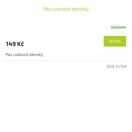
Pás cudnosti dámský
Skladem
Průměrné
hodnocení
produktu
DETAIL
149 Kč
je
5,0
Pás cudnosti dámský
z
5
Kód:
11734
hvězdiček.