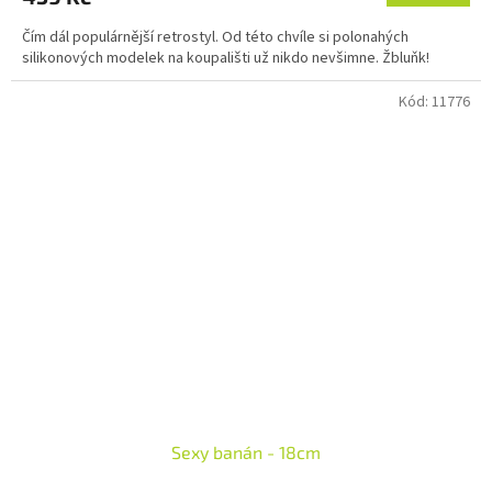
Čím dál populárnější retrostyl. Od této chvíle si polonahých
silikonových modelek na koupališti už nikdo nevšimne. Žbluňk!
Kód:
11776
Sexy banán - 18cm