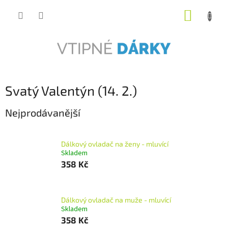
Přejít
NÁKUP
na
obsah
KOŠÍK
Svatý Valentýn (14. 2.)
Nejprodávanější
Dálkový ovladač na ženy - mluvící
Skladem
358 Kč
Dálkový ovladač na muže - mluvící
Skladem
358 Kč