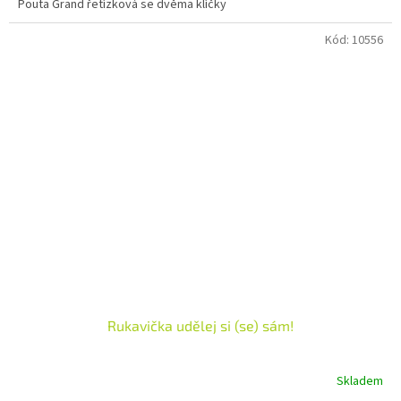
Pouta Grand řetízková se dvěma klíčky
Kód:
10556
Rukavička udělej si (se) sám!
Skladem