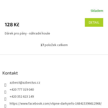
Skladem
DETAIL
128 Kč
Dárek pro pány - náhradní koule
17
položek celkem
O
v
l
Z
á
á
d
p
a
a
Kontakt
c
t
í
azbest
@
azbestus.cz
í
p
r
+420 777 319 040
v
+420 352 623 149
k
y
https://www.facebook.com/vtipne-darkyinfo-168415396612968/
v