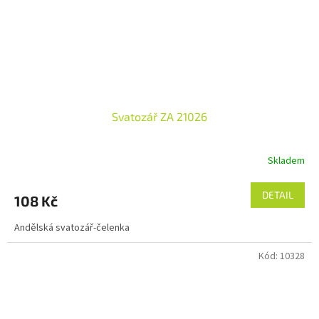
Svatozář ZA 21026
Skladem
DETAIL
108 Kč
Andělská svatozář-čelenka
Kód:
10328