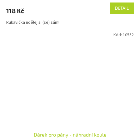
DETAIL
118 Kč
Rukavička udělej si (se) sám!
Kód:
10552
Dárek pro pány - náhradní koule