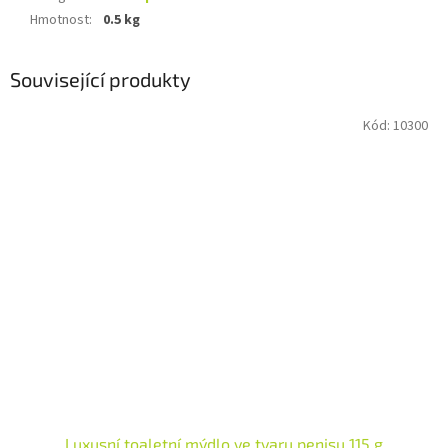
Hmotnost
:
0.5 kg
Související produkty
Kód:
10300
Luxusní toaletní mýdlo ve tvaru penisu 115 g