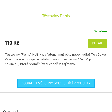
Těstoviny Penis
Skladem
119 Kč
DETAIL
Těstoviny "Penis". Kolínka, vřetena, mušličky nebo nudle? To vše ve
Vaší polévce už zajisté někdy plavalo. Těstoviny "Penis" jsou
novinkou, která promění Vaši večeři v zajímavou...
ZOBRAZIT VŠECHNY SOUVISEJÍCÍ PRODUKTY
Z
á
p
a
Kontakt