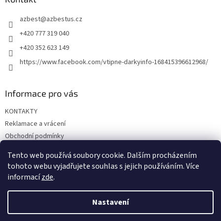
t
azbest
@
azbestus.cz
í
+420 777 319 040
+420 352 623 149
https://www.facebook.com/vtipne-darkyinfo-168415396612968/
Informace pro vás
KONTAKTY
Reklamace a vrácení
Obchodní podmínky
Podmínky ochrany osobních údajů
Tento web používá soubory cookie. Dalším procházením
Doprava a platba
tohoto webu vyjadřujete souhlas s jejich používáním. Více
informací
zde
.
Nastavení
Vytvořil Shoptet