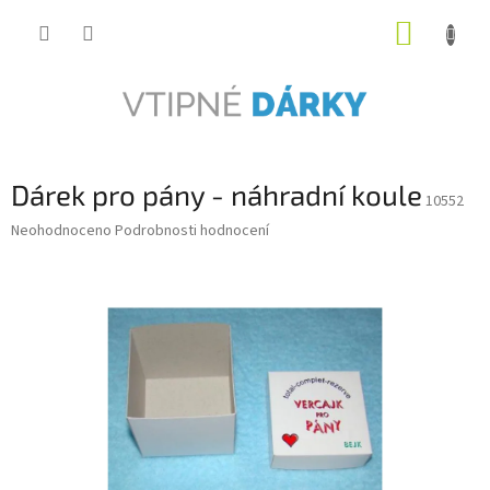
Přejít
NÁKUP
na
obsah
KOŠÍK
Dárek pro pány - náhradní koule
10552
Průměrné
Neohodnoceno
Podrobnosti hodnocení
hodnocení
produktu
je
0,0
z
5
hvězdiček.