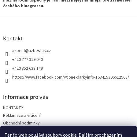
mezinárodní úspěchy je řadí mezi nejvýznamnější představitele
českého bluegrassu.
Z
á
p
a
Kontakt
t
azbest
@
azbestus.cz
í
+420 777 319 040
+420 352 623 149
https://www.facebook.com/vtipne-darkyinfo-168415396612968/
Informace pro vás
KONTAKTY
Reklamace a vrácení
Obchodní podmínky
Podmínky ochrany osobních údajů
Tento web používá soubory cookie. Dalším procházením