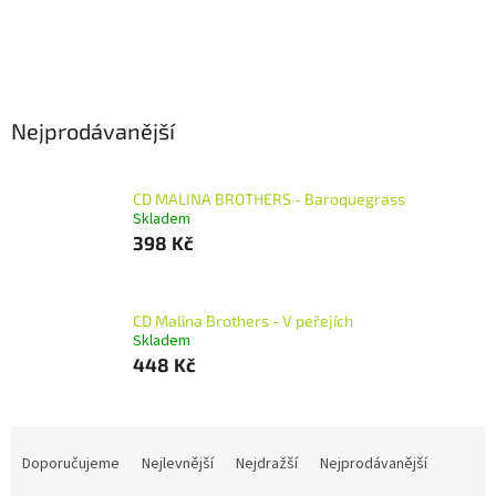
Nejprodávanější
CD MALINA BROTHERS - Baroquegrass
Skladem
398 Kč
CD Malina Brothers - V peřejích
Skladem
448 Kč
Ř
a
Doporučujeme
Nejlevnější
Nejdražší
Nejprodávanější
z