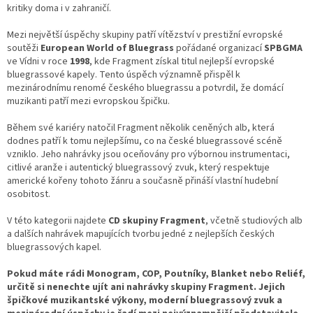
r
kritiky doma i v zahraničí.
v
k
Mezi největší úspěchy skupiny patří vítězství v prestižní evropské
y
soutěži
European World of Bluegrass
pořádané organizací
SPBGMA
v
ve Vídni v roce
1998
, kde Fragment získal titul nejlepší evropské
ý
bluegrassové kapely. Tento úspěch významně přispěl k
p
mezinárodnímu renomé českého bluegrassu a potvrdil, že domácí
i
muzikanti patří mezi evropskou špičku.
s
u
Během své kariéry natočil Fragment několik ceněných alb, která
dodnes patří k tomu nejlepšímu, co na české bluegrassové scéně
vzniklo. Jeho nahrávky jsou oceňovány pro výbornou instrumentaci,
citlivé aranže i autentický bluegrassový zvuk, který respektuje
americké kořeny tohoto žánru a současně přináší vlastní hudební
osobitost.
V této kategorii najdete
CD skupiny Fragment
, včetně studiových alb
a dalších nahrávek mapujících tvorbu jedné z nejlepších českých
bluegrassových kapel.
Pokud máte rádi Monogram, COP, Poutníky, Blanket nebo Reliéf,
určitě si nenechte ujít ani nahrávky skupiny Fragment. Jejich
špičkové muzikantské výkony, moderní bluegrassový zvuk a