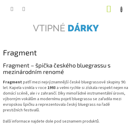
Přejít
NÁKUP
na
obsah
KOŠÍK
Fragment
Fragment – špička českého bluegrassu s
mezinárodním renomé
Fragment
patří mezi nejvýznamnější české bluegrassové skupiny 90.
let. Kapela vznikla v roce
1993
a velmi rychle si získala respekt nejen na
domácí scéně, ale i v zahraničí. Díky mimořádné instrumentální úrovni,
výborným vokálům a modernímu pojetí bluegrassu se zařadila mezi
evropskou špičku a reprezentovala český bluegrass na řadě
prestižních festivalů.
Další informace najdete dole pod seznamem produktů.