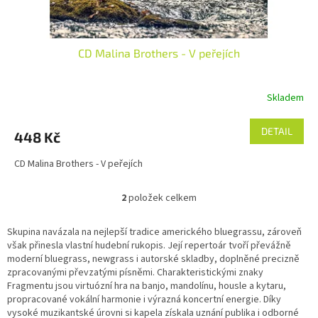
CD Malina Brothers - V peřejích
Skladem
DETAIL
448 Kč
CD Malina Brothers - V peřejích
2
položek celkem
O
v
l
Skupina navázala na nejlepší tradice amerického bluegrassu, zároveň
á
však přinesla vlastní hudební rukopis. Její repertoár tvoří převážně
d
moderní bluegrass, newgrass i autorské skladby, doplněné precizně
a
zpracovanými převzatými písněmi. Charakteristickými znaky
c
Fragmentu jsou virtuózní hra na banjo, mandolínu, housle a kytaru,
í
propracované vokální harmonie i výrazná koncertní energie. Díky
p
vysoké muzikantské úrovni si kapela získala uznání publika i odborné