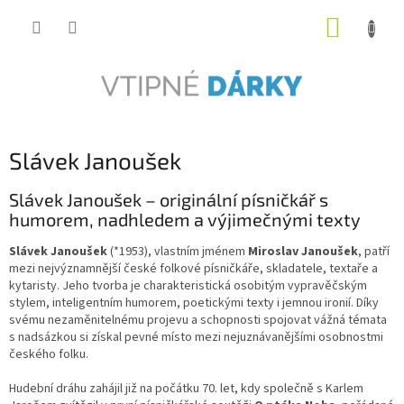
Přejít
NÁKUP
na
obsah
KOŠÍK
Slávek Janoušek
Slávek Janoušek – originální písničkář s
humorem, nadhledem a výjimečnými texty
Slávek Janoušek
(*1953), vlastním jménem
Miroslav Janoušek
, patří
mezi nejvýznamnější české folkové písničkáře, skladatele, textaře a
kytaristy. Jeho tvorba je charakteristická osobitým vypravěčským
stylem, inteligentním humorem, poetickými texty i jemnou ironií. Díky
svému nezaměnitelnému projevu a schopnosti spojovat vážná témata
s nadsázkou si získal pevné místo mezi nejuznávanějšími osobnostmi
českého folku.
Hudební dráhu zahájil již na počátku 70. let, kdy společně s Karlem