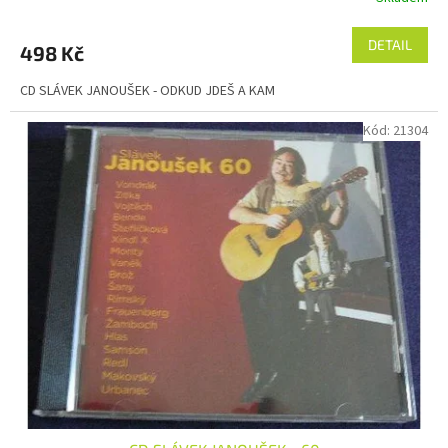
DETAIL
498 Kč
CD SLÁVEK JANOUŠEK - ODKUD JDEŠ A KAM
Kód:
21304