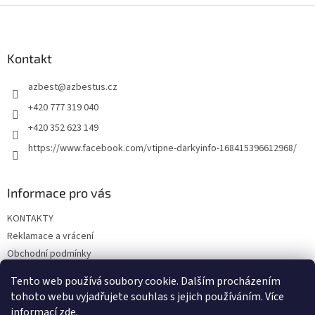
l
Z
á
á
d
p
a
a
Kontakt
c
t
í
azbest
@
azbestus.cz
í
p
r
+420 777 319 040
v
+420 352 623 149
k
y
https://www.facebook.com/vtipne-darkyinfo-168415396612968/
v
ý
p
Informace pro vás
i
s
KONTAKTY
u
Reklamace a vrácení
Obchodní podmínky
Podmínky ochrany osobních údajů
Tento web používá soubory cookie. Dalším procházením
Doprava a platba
tohoto webu vyjadřujete souhlas s jejich používáním. Více
informací
zde
.