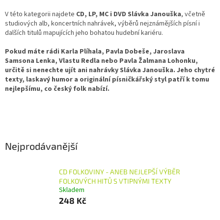
V této kategorii najdete
CD, LP, MC i DVD Slávka Janouška
, včetně
studiových alb, koncertních nahrávek, výběrů nejznámějších písní i
dalších titulů mapujících jeho bohatou hudební kariéru.
Pokud máte rádi Karla Plíhala, Pavla Dobeše, Jaroslava
Samsona Lenka, Vlastu Redla nebo Pavla Žalmana Lohonku,
určitě si nenechte ujít ani nahrávky Slávka Janouška. Jeho chytré
texty, laskavý humor a originální písničkářský styl patří k tomu
nejlepšímu, co český folk nabízí.
Nejprodávanější
CD FOLKOVINY - ANEB NEJLEPŠÍ VÝBĚR
FOLKOVÝCH HITŮ S VTIPNÝMI TEXTY
Skladem
248 Kč