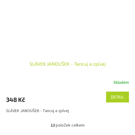
SLÁVEK JANOUŠEK - Tancuj a zpívej
Skladem
DETAIL
348 Kč
SLÁVEK JANOUŠEK - Tancuj a zpívej
12
položek celkem
O
v