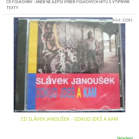
CD FOLKOVINY - ANEB NEJLEPŠÍ VÝBĚR FOLKOVÝCH HITŮ S VTIPNÝMI
TEXTY
Kód:
22081
CD SLÁVEK JANOUŠEK - ODKUD JDEŠ A KAM
Skladem