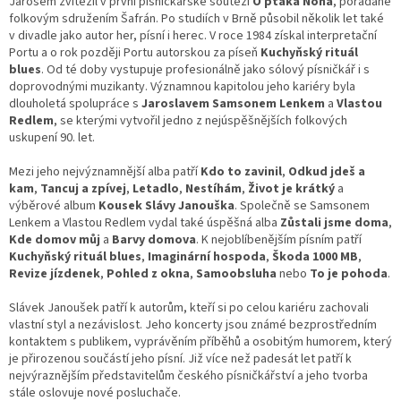
Jarošem zvítězil v první písničkářské soutěži
O ptáka Noha
, pořádané
folkovým sdružením Šafrán. Po studiích v Brně působil několik let také
v divadle jako autor her, písní i herec. V roce 1984 získal interpretační
Portu a o rok později Portu autorskou za píseň
Kuchyňský rituál
blues
. Od té doby vystupuje profesionálně jako sólový písničkář i s
doprovodnými muzikanty. Významnou kapitolou jeho kariéry byla
dlouholetá spolupráce s
Jaroslavem Samsonem Lenkem
a
Vlastou
Redlem
, se kterými vytvořil jedno z nejúspěšnějších folkových
uskupení 90. let.
Mezi jeho nejvýznamnější alba patří
Kdo to zavinil
,
Odkud jdeš a
kam
,
Tancuj a zpívej
,
Letadlo
,
Nestíhám
,
Život je krátký
a
výběrové album
Kousek Slávy Janouška
. Společně se Samsonem
Lenkem a Vlastou Redlem vydal také úspěšná alba
Zůstali jsme doma
,
Kde domov můj
a
Barvy domova
. K nejoblíbenějším písním patří
Kuchyňský rituál blues
,
Imaginární hospoda
,
Škoda 1000 MB
,
Revize jízdenek
,
Pohled z okna
,
Samoobsluha
nebo
To je pohoda
.
Slávek Janoušek patří k autorům, kteří si po celou kariéru zachovali
vlastní styl a nezávislost. Jeho koncerty jsou známé bezprostředním
kontaktem s publikem, vyprávěním příběhů a osobitým humorem, který
je přirozenou součástí jeho písní. Již více než padesát let patří k
nejvýraznějším představitelům českého písničkářství a jeho tvorba
stále oslovuje nové posluchače.