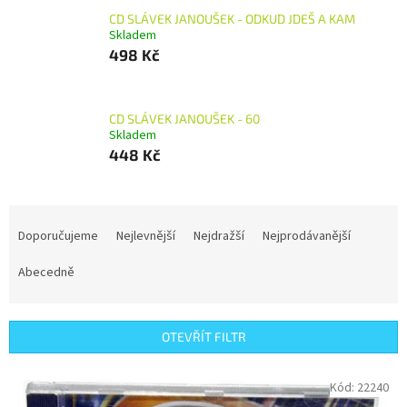
CD SLÁVEK JANOUŠEK - ODKUD JDEŠ A KAM
Skladem
498 Kč
CD SLÁVEK JANOUŠEK - 60
Skladem
448 Kč
Ř
a
Doporučujeme
Nejlevnější
Nejdražší
Nejprodávanější
z
e
Abecedně
n
í
p
OTEVŘÍT FILTR
r
o
V
Kód:
22240
d
ý