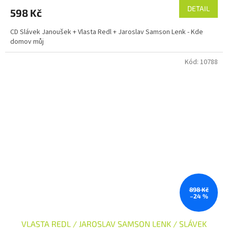
DETAIL
598 Kč
CD Slávek Janoušek + Vlasta Redl + Jaroslav Samson Lenk - Kde
domov můj
Kód:
10788
898 Kč
–24 %
VLASTA REDL / JAROSLAV SAMSON LENK / SLÁVEK