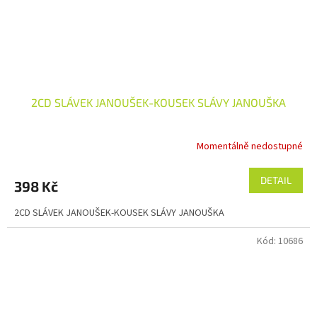
2CD SLÁVEK JANOUŠEK-KOUSEK SLÁVY JANOUŠKA
Momentálně nedostupné
Průměrné
hodnocení
produktu
DETAIL
398 Kč
je
5,0
2CD SLÁVEK JANOUŠEK-KOUSEK SLÁVY JANOUŠKA
z
5
Kód:
10686
hvězdiček.