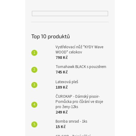
Top 10 produktů
Vystřelovací nůž "KYDY Wave
WOOD" celokov
798 Kč
Tomahawk BLACK s pouzdrem
745 Kč
Latexová pleš
189 Kč
ČUROKAP - Dámský pisoir-
Pomůcka pro čůrání ve stoje
pro ženy-12ks
249 Kč
Bomba smrad - 1ks
15 Kč