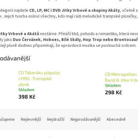
ategorii najdete
CD, LP, MC i DVD Jitky Vrbové a skupiny Akáty
, včetně s
. Jejich tvorba osloví všechny, kdo mají rádi melodické trampské písničky
itky Vrbové a Akátů
nestárne. Přináší klid, pohodu a romantiku, která ne
ty jako
Duo Červánek, Hoboes, Bílé Skály, Hop Trop nebo Brontosauř
Její písně dodnes připomínají, že opravdová muzika se poslouchá srdcem.
odávanější
CD Táboráku plápolej
CD Metropolitan 
r.1995 -Trampské
Band & Jitka Vrb
písně
Skladem
Skladem
298 Kč
398 Kč
učujeme
Nejlevnější
Nejdražší
Nejprodávanější
Abecedně