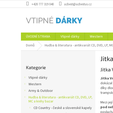
Přejít
+420 777 319 040
azbest@azbestus.cz
na
obsah
ÚVODNÍ STRANA
Vtipné dárky
Western
Domů
Hudba & literatura - antikvariát CD, DVD, LP, M
P
Jitk
o
Přeskočit
s
Kategorie
kategorie
Jitka
t
r
Vtipné dárky
Jitka V
a
dokázal 
Western
n
díky dlo
Army & Outdoor
n
trampsk
í
Hudba & literatura - antikvariát CD, DVD, LP,
MC a knihy bazar
Mezi jej
p
pod ne
CD Country - české a slovenské kapely
a
posluch