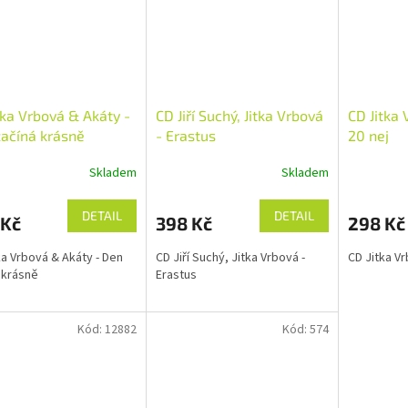
tka Vrbová & Akáty -
CD Jiří Suchý, Jitka Vrbová
CD Jitka 
ačíná krásně
- Erastus
20 nej
Skladem
Skladem
DETAIL
DETAIL
 Kč
398 Kč
298 Kč
ka Vrbová & Akáty - Den
CD Jiří Suchý, Jitka Vrbová -
CD Jitka Vr
 krásně
Erastus
Kód:
12882
Kód:
574