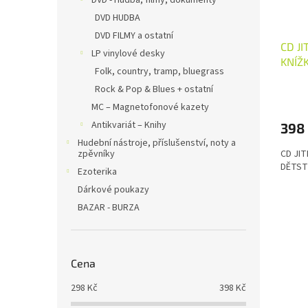
DVD - Hudba, filmy, dokumenty
DVD HUDBA
DVD FILMY a ostatní
CD JI
LP vinylové desky
KNÍŽ
Folk, country, tramp, bluegrass
Rock & Pop & Blues + ostatní
MC – Magnetofonové kazety
Antikvariát – Knihy
398
Hudební nástroje, příslušenství, noty a
zpěvníky
CD JIT
DĚTST
Ezoterika
Dárkové poukazy
BAZAR - BURZA
Cena
298
Kč
398
Kč