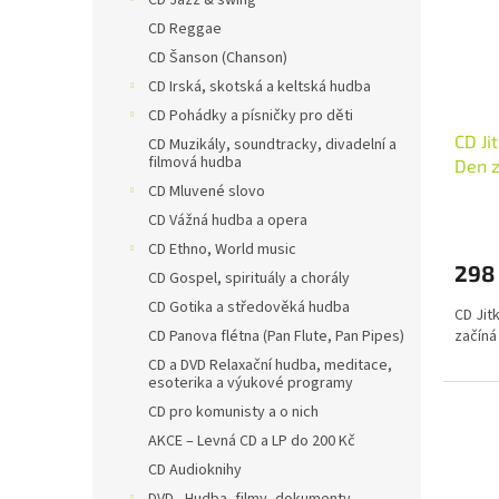
CD Jazz & swing
CD Reggae
CD Šanson (Chanson)
CD Irská, skotská a keltská hudba
CD Pohádky a písničky pro děti
CD Ji
CD Muzikály, soundtracky, divadelní a
filmová hudba
Den z
CD Mluvené slovo
CD Vážná hudba a opera
CD Ethno, World music
298
CD Gospel, spirituály a chorály
CD Gotika a středověká hudba
CD Jit
CD Panova flétna (Pan Flute, Pan Pipes)
začíná
CD a DVD Relaxační hudba, meditace,
esoterika a výukové programy
CD pro komunisty a o nich
AKCE – Levná CD a LP do 200 Kč
CD Audioknihy