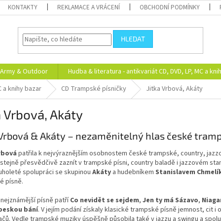
KONTAKTY
REKLAMACE A VRÁCENÍ
OBCHODNÍ PODMÍNKY
HLEDAT
Army & Outdoor
Hudba & literatura - antikvariát CD, DVD, LP, MC a kni
C a knihy bazar
CD Trampské písničky
Jitka Vrbová, Akáty
a Vrbová, Akáty
 Vrbová & Akáty – nezaměnitelný hlas české tram
rbová
patřila k nejvýraznějším osobnostem české trampské, country, jazz
stejně přesvědčivě zaznít v trampské písni, country baladě i jazzovém st
uholeté spolupráci se skupinou
Akáty
a hudebníkem
Stanislavem Chmel
é písně.
í nejznámější písně patří
Co nevidět se sejdem
,
Jen ty má Sázavo
,
Niaga
beskou bání
. V jejím podání získaly klasické trampské písně jemnost, cit i
ačů. Vedle trampské muziky úspěšně působila také v jazzu a swingu a spol