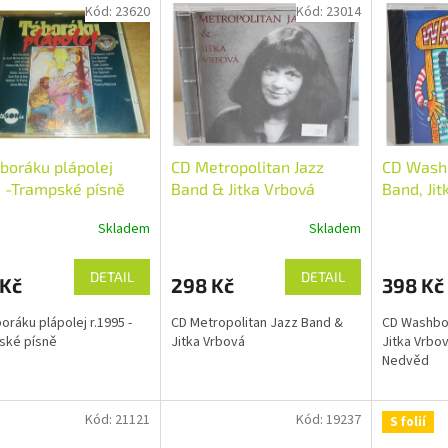
Kód:
23620
Kód:
23014
boráku plápolej
CD Metropolitan Jazz
CD Wash
5 -Trampské písně
Band & Jitka Vrbová
Band, Ji
Františe
Skladem
Skladem
DETAIL
DETAIL
 Kč
298 Kč
398 Kč
oráku plápolej r.1995 -
CD Metropolitan Jazz Band &
CD Washbo
ské písně
Jitka Vrbová
Jitka Vrbov
Nedvěd
Kód:
21121
Kód:
19237
S folií