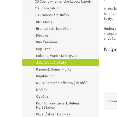
n
CD Country - americké kapely kapely
e
CD Folk a folklór
V této k
l
nahrávek
CD Trampské písničky
texty.
BÍLÉ SKÁLY
Brontosauři, Nedvědi
Hudba
J
interpre
Dědows
chybět. 
Duo Červánek
Nejpr
Hop Trop
Hoboes, Wabi a Miki Ryvola
Jitka Vrbová, Akáty
Kamelot, Roman Horký
Kapitán Kid
K.T.O. Kamarádi táborových ohňů
MARIEN
Ř
Ozvěna
a
Dopor
Pacifik, Tony Linhart, Helena
z
Maršálková
e
Pavel Žalman Lohonka