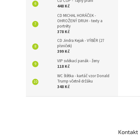
CD COP - Tajný přání
448 Kč
CD MICHAL HORÁČEK -
OHROŽENÝ DRUH - texty a
portréty
378 Kč
CD Jindra Kejak - VÝBĚR (27
písniček)
399 Kč
VIP svlékací panák - ženy
118 Kč
WC štětka - kartáč vzor Donald
Trump včetně držáku
348 Kč
Z
á
p
a
t
Kontakt
í