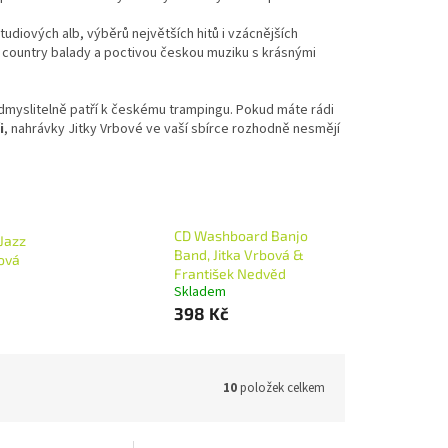
tudiových alb, výběrů největších hitů i vzácnějších
, country balady a poctivou českou muziku s krásnými
odmyslitelně patří k českému trampingu. Pokud máte rádi
i
, nahrávky Jitky Vrbové ve vaší sbírce rozhodně nesmějí
CD Washboard Banjo
Jazz
Band, Jitka Vrbová &
ová
František Nedvěd
Skladem
398 Kč
10
položek celkem