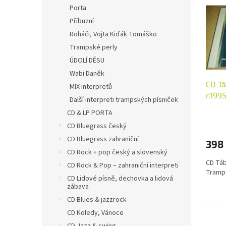
V
n
Porta
ý
í
Příbuzní
p
p
i
Roháči, Vojta Kiďák Tomáško
r
s
o
Trampské perly
p
d
ÚDOLÍ DĚSU
r
u
Wabi Daněk
o
k
CD Tá
MIX interpretů
d
t
r.199
Další interpreti trampských písniček
u
ů
k
CD & LP PORTA
t
CD Bluegrass český
ů
CD Bluegrass zahraniční
398
CD Rock + pop český a slovenský
CD Táb
CD Rock & Pop – zahraniční interpreti
Tramp
CD Lidové písně, dechovka a lidová
zábava
CD Blues & jazzrock
CD Koledy, Vánoce