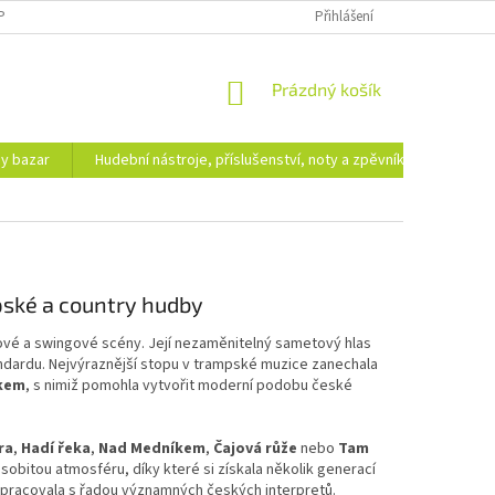
PODMÍNKY OCHRANY OSOBNÍCH ÚDAJŮ
DOPRAVA A PLATBA
Přihlášení
NÁKUPNÍ
Prázdný košík
KOŠÍK
hy bazar
Hudební nástroje, příslušenství, noty a zpěvníky
Ezote
pské a country hudby
ové a swingové scény. Její nezaměnitelný sametový hlas
andardu. Nejvýraznější stopu v trampské muzice zanechala
íkem
, s nimiž pomohla vytvořit moderní podobu české
ra
,
Hadí řeka
,
Nad Medníkem
,
Čajová růže
nebo
Tam
 osobitou atmosféru, díky které si získala několik generací
upracovala s řadou významných českých interpretů.