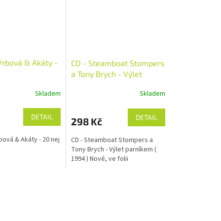
Vrbová & Akáty -
CD - Steamboat Stompers
a Tony Brych - Výlet
parníkem ( 1994 ) Nové,
Skladem
Skladem
ve folii
DETAIL
DETAIL
298 Kč
bová & Akáty - 20 nej
CD - Steamboat Stompers a
Tony Brych - Výlet parníkem (
1994 ) Nové, ve folii