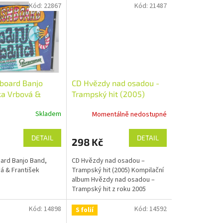
Kód:
22867
Kód:
21487
board Banjo
CD Hvězdy nad osadou -
tka Vrbová &
Trampský hit (2005)
k Nedvěd
Skladem
Momentálně nedostupné
DETAIL
DETAIL
298 Kč
ard Banjo Band,
CD Hvězdy nad osadou –
á & František
Trampský hit (2005) Kompilační
album Hvězdy nad osadou –
Trampský hit z roku 2005
přináší výběr oblíbených
trampských písní v podání
Kód:
14898
Kód:
14592
S folií
známých českých...