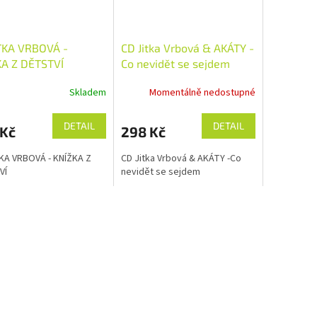
TKA VRBOVÁ -
CD Jitka Vrbová & AKÁTY -
KA Z DĚTSTVÍ
Co nevidět se sejdem
Skladem
Momentálně nedostupné
DETAIL
DETAIL
 Kč
298 Kč
KA VRBOVÁ - KNÍŽKA Z
CD Jitka Vrbová & AKÁTY -Co
VÍ
nevidět se sejdem
O
v
l
á
d
a
c
í
p