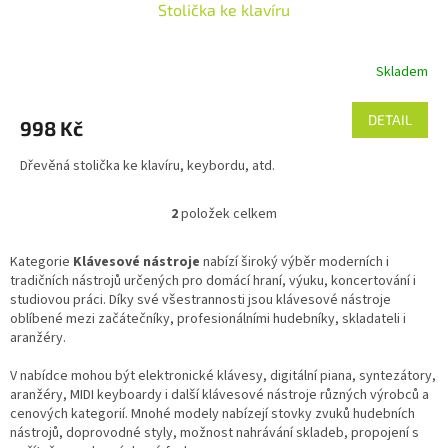
Stolička ke klavíru
Skladem
DETAIL
998 Kč
Dřevěná stolička ke klavíru, keybordu, atd.
2
položek celkem
O
v
l
Kategorie
Klávesové nástroje
nabízí široký výběr moderních i
á
tradičních nástrojů určených pro domácí hraní, výuku, koncertování i
d
studiovou práci. Díky své všestrannosti jsou klávesové nástroje
a
oblíbené mezi začátečníky, profesionálními hudebníky, skladateli i
c
aranžéry.
í
p
V nabídce mohou být elektronické klávesy, digitální piana, syntezátory,
r
aranžéry, MIDI keyboardy i další klávesové nástroje různých výrobců a
v
cenových kategorií. Mnohé modely nabízejí stovky zvuků hudebních
k
nástrojů, doprovodné styly, možnost nahrávání skladeb, propojení s