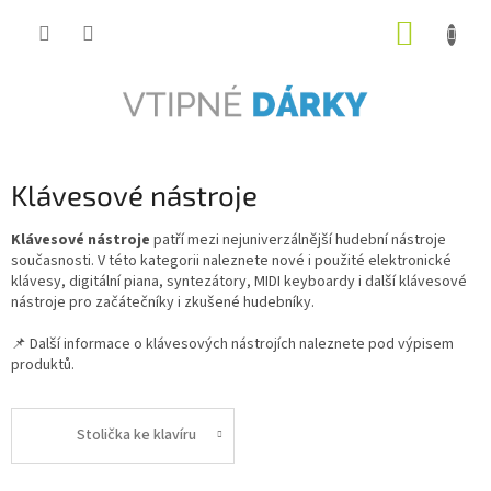
Přejít
NÁKUP
na
obsah
KOŠÍK
Klávesové nástroje
Klávesové nástroje
patří mezi nejuniverzálnější hudební nástroje
současnosti. V této kategorii naleznete nové i použité elektronické
klávesy, digitální piana, syntezátory, MIDI keyboardy i další klávesové
nástroje pro začátečníky i zkušené hudebníky.
📌 Další informace o klávesových nástrojích naleznete pod výpisem
produktů.
Stolička ke klavíru