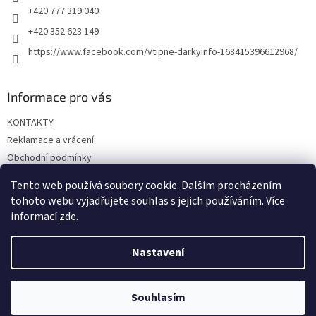
+420 777 319 040
+420 352 623 149
https://www.facebook.com/vtipne-darkyinfo-168415396612968/
Informace pro vás
KONTAKTY
Reklamace a vrácení
Obchodní podmínky
Podmínky ochrany osobních údajů
Tento web používá soubory cookie. Dalším procházením
Doprava a platba
tohoto webu vyjadřujete souhlas s jejich používáním. Více
informací
zde
.
Nastavení
Vytvořil Shoptet
Souhlasím
Copyright 2026
Vtipné dárky
. Všechna práva vyhrazena.