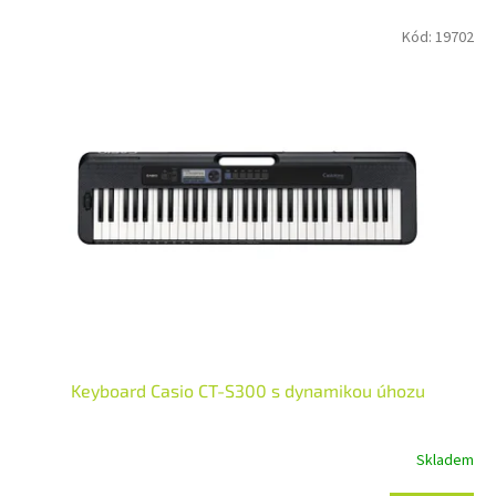
o
V
Kód:
19702
d
ý
u
p
k
i
t
s
ů
p
r
o
d
u
k
t
ů
Keyboard Casio CT-S300 s dynamikou úhozu
Skladem