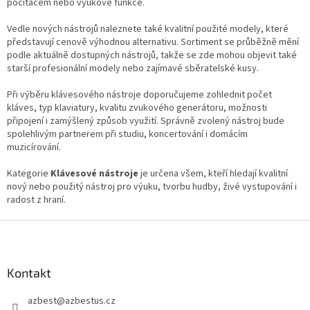
y
počítačem nebo výukové funkce.
v
ý
Vedle nových nástrojů naleznete také kvalitní použité modely, které
p
představují cenově výhodnou alternativu. Sortiment se průběžně mění
i
podle aktuálně dostupných nástrojů, takže se zde mohou objevit také
s
starší profesionální modely nebo zajímavé sběratelské kusy.
u
Při výběru klávesového nástroje doporučujeme zohlednit počet
kláves, typ klaviatury, kvalitu zvukového generátoru, možnosti
připojení i zamýšlený způsob využití. Správně zvolený nástroj bude
spolehlivým partnerem při studiu, koncertování i domácím
muzicírování.
Kategorie
Klávesové nástroje
je určena všem, kteří hledají kvalitní
nový nebo použitý nástroj pro výuku, tvorbu hudby, živé vystupování i
radost z hraní.
Z
á
p
a
Kontakt
t
azbest
@
azbestus.cz
í