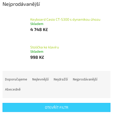
Nejprodávanější
Keyboard Casio CT-S300 s dynamikou úhozu
Skladem
4 748 Kč
Stolička ke klavíru
Skladem
998 Kč
Ř
a
Doporučujeme
Nejlevnější
Nejdražší
Nejprodávanější
z
e
Abecedně
n
í
p
OTEVŘÍT FILTR
r