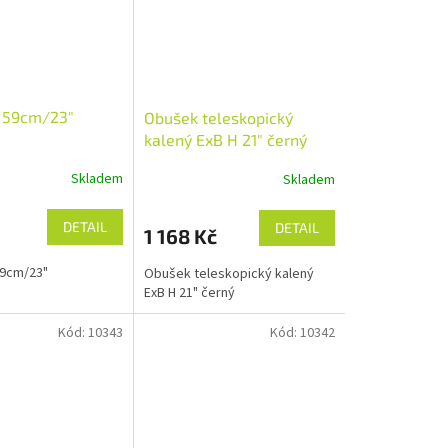
 59cm/23"
Obušek teleskopický
kalený ExB H 21" černý
Skladem
Skladem
DETAIL
DETAIL
1 168 Kč
59cm/23"
Obušek teleskopický kalený
ExB H 21" černý
Kód:
10343
Kód:
10342