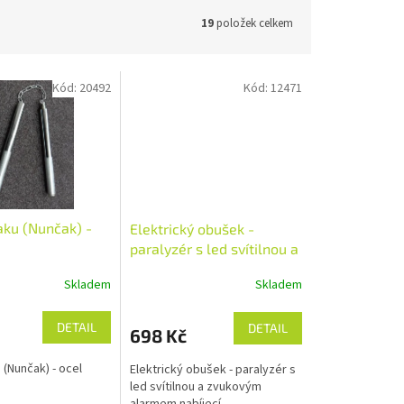
19
položek celkem
Kód:
20492
Kód:
12471
aku (Nunčak) -
Elektrický obušek -
paralyzér s led svítilnou a
zvukovým alarmem
Skladem
Skladem
nabíjecí
DETAIL
DETAIL
698 Kč
 (Nunčak) - ocel
Elektrický obušek - paralyzér s
led svítilnou a zvukovým
alarmem nabíjecí