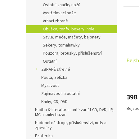
Ostatní značky nožů
Vystřelovací nože
Vrhací zbraně
Obušky, tonfy, boxery, hole
Šavle, meče, mačety, bajonety
Sekery, tomahawky
Pouzdra, brousky, příslušenství
Bejsb
Ostatní
ZBRANĚ střelné
Pouta, želízka
Myslivost
Zajímavosti a ostatní
398
Knihy, CD, DVD
Bejsbo
Hudba & literatura - antikvariát CD, DVD, LP,
MC a knihy bazar
Hudební nástroje, příslušenství, noty a
zpěvníky
Ezoterika