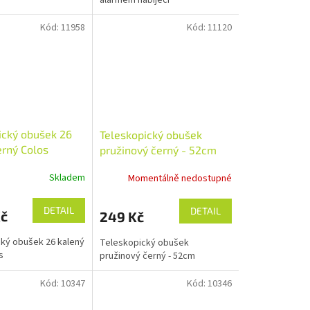
Kód:
11958
Kód:
11120
ický obušek 26
Teleskopický obušek
erný Colos
pružinový černý - 52cm
Skladem
Momentálně nedostupné
DETAIL
DETAIL
Kč
249 Kč
ký obušek 26 kalený
Teleskopický obušek
s
pružinový černý - 52cm
Kód:
10347
Kód:
10346