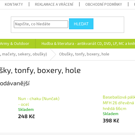
KONTAKTY
REKLAMACE A VRÁCENÍ
OBCHODNÍ PODMÍNKY
HLEDAT
Army & Outdoor
Hudba & literatura - antikvariát CD, DVD, LP, MC a kni
, mačety, sekery, obušky)
Obušky, tonfy, boxery, hole
ky, tonfy, boxery, hole
odávanější
Baseballová pál
Nun - chaku (Nunčak)
MFH 26 dřevěná 
- ocel
hnědá 66cm
Skladem
Skladem
248 Kč
398 Kč