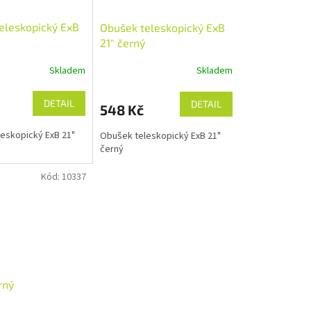
eleskopický ExB
Obušek teleskopický ExB
21" černý
Skladem
Skladem
DETAIL
DETAIL
548 Kč
eskopický ExB 21"
Obušek teleskopický ExB 21"
černý
Kód:
10337
rný