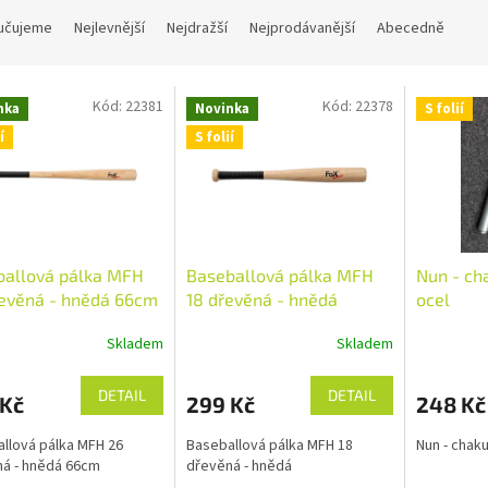
učujeme
Nejlevnější
Nejdražší
Nejprodávanější
Abecedně
Kód:
22381
Kód:
22378
nka
Novinka
S folií
í
S folií
ballová pálka MFH
Baseballová pálka MFH
Nun - ch
řevěná - hnědá 66cm
18 dřevěná - hnědá
ocel
Skladem
Skladem
DETAIL
DETAIL
 Kč
299 Kč
248 Kč
llová pálka MFH 26
Baseballová pálka MFH 18
Nun - chaku
á - hnědá 66cm
dřevěná - hnědá