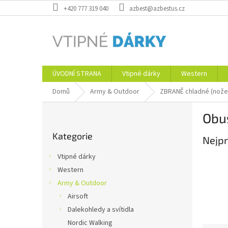
Přejít
+420 777 319 040
azbest@azbestus.cz
na
obsah
ÚVODNÍ STRANA
Vtipné dárky
Western
Domů
Army & Outdoor
ZBRANĚ chladné (nože
P
Obuš
o
Přeskočit
s
Kategorie
kategorie
Nejpr
t
r
Vtipné dárky
a
Western
n
Army & Outdoor
n
í
Airsoft
p
Dalekohledy a svítidla
a
Nordic Walking