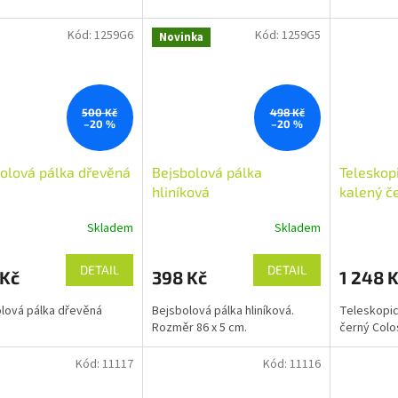
Kód:
1259G6
Kód:
1259G5
Novinka
500 Kč
498 Kč
–20 %
–20 %
olová pálka dřevěná
Bejsbolová pálka
Teleskop
hliníková
kalený č
Skladem
Skladem
DETAIL
DETAIL
 Kč
398 Kč
1 248 
lová pálka dřevěná
Bejsbolová pálka hliníková.
Teleskopic
Rozměr 86 x 5 cm.
černý Colo
Kód:
11117
Kód:
11116