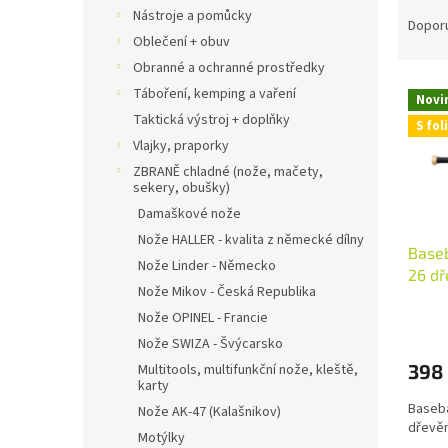
Ř
n
Nástroje a pomůcky
a
e
Dopor
Oblečení + obuv
z
l
e
Obranné a ochranné prostředky
V
n
Táboření, kemping a vaření
Novi
ý
í
Taktická výstroj + doplňky
S foli
p
p
Vlajky, praporky
i
r
ZBRANĚ chladné (nože, mačety,
s
o
sekery, obušky)
p
d
Damaškové nože
r
u
Nože HALLER - kvalita z německé dílny
o
k
Base
d
t
Nože Linder - Německo
26 d
u
ů
Nože Mikov - Česká Republika
k
Nože OPINEL - Francie
t
Nože SWIZA - Švýcarsko
ů
398
Multitools, multifunkční nože, kleště,
karty
Baseba
Nože AK-47 (Kalašnikov)
dřevěn
Motýlky