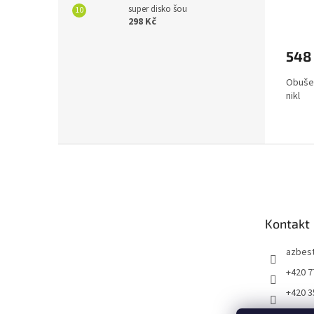
super disko šou
298 Kč
548
Obušek
nikl
Z
á
p
a
t
Kontakt
í
azbes
+420 7
+420 3
https: