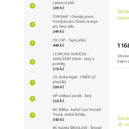
Latexová pleš
189 Kč
Obuše
ČUROKAP - Dámský pisoir-
kalen
Pomůcka pro čůrání ve stoje
pro ženy-12ks
249 Kč
CD COP - Tajný přání
1 16
448 Kč
CD MICHAL HORÁČEK -
Obušek
OHROŽENÝ DRUH - texty a
ExB H 
portréty
378 Kč
CD Jindra Kejak - VÝBĚR (27
písniček)
399 Kč
VIP svlékací panák - ženy
118 Kč
WC štětka - kartáč vzor Donald
Trump včetně držáku
Obuše
348 Kč
16" ni
MC Kazeta ŠMOULOVÉ - Šmoulí