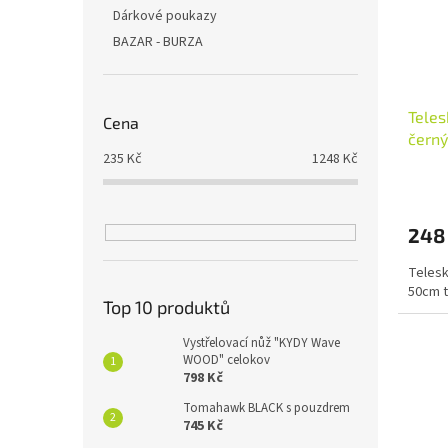
Dárkové poukazy
BAZAR - BURZA
Teles
Cena
černý
235
Kč
1248
Kč
248
Telesk
50cm t
Top 10 produktů
Vystřelovací nůž "KYDY Wave
WOOD" celokov
798 Kč
Tomahawk BLACK s pouzdrem
745 Kč