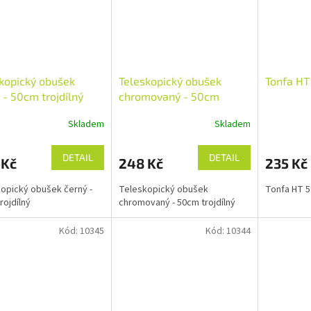
kopický obušek
Teleskopický obušek
Tonfa HT
 - 50cm trojdílný
chromovaný - 50cm
trojdílný
Skladem
Skladem
DETAIL
DETAIL
 Kč
248 Kč
235 Kč
opický obušek černý -
Teleskopický obušek
Tonfa HT 
rojdílný
chromovaný - 50cm trojdílný
Kód:
10345
Kód:
10344