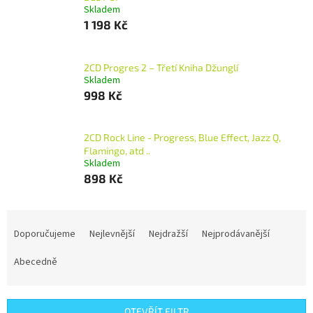
Skladem
1 198 Kč
2CD Progres 2 – Třetí Kniha Džunglí
Skladem
998 Kč
2CD Rock Line - Progress, Blue Effect, Jazz Q,
Flamingo, atd ..
Skladem
898 Kč
Ř
a
Doporučujeme
Nejlevnější
Nejdražší
Nejprodávanější
z
e
Abecedně
n
í
p
OTEVŘÍT FILTR