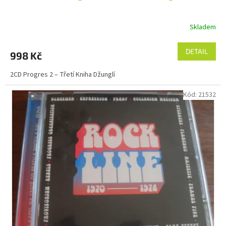
Skladem
DETAIL
998 Kč
2CD Progres 2 – Třetí Kniha Džunglí
Kód:
21532