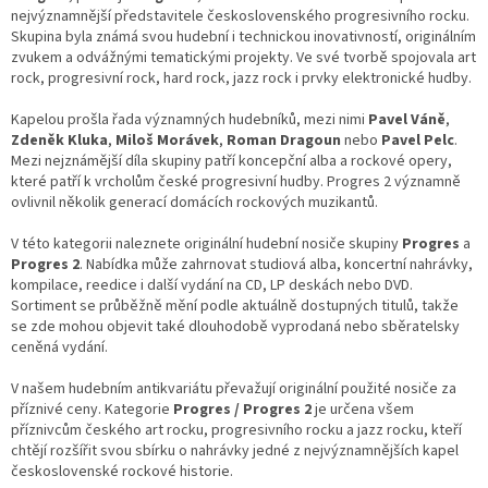
á
nejvýznamnější představitele československého progresivního rocku.
d
Skupina byla známá svou hudební i technickou inovativností, originálním
a
zvukem a odvážnými tematickými projekty. Ve své tvorbě spojovala art
c
rock, progresivní rock, hard rock, jazz rock i prvky elektronické hudby.
í
p
Kapelou prošla řada významných hudebníků, mezi nimi
Pavel Váně
,
r
Zdeněk Kluka
,
Miloš Morávek
,
Roman Dragoun
nebo
Pavel Pelc
.
v
Mezi nejznámější díla skupiny patří koncepční alba a rockové opery,
k
které patří k vrcholům české progresivní hudby. Progres 2 významně
y
ovlivnil několik generací domácích rockových muzikantů.
v
ý
V této kategorii naleznete originální hudební nosiče skupiny
Progres
a
p
Progres 2
. Nabídka může zahrnovat studiová alba, koncertní nahrávky,
i
kompilace, reedice i další vydání na CD, LP deskách nebo DVD.
s
Sortiment se průběžně mění podle aktuálně dostupných titulů, takže
u
se zde mohou objevit také dlouhodobě vyprodaná nebo sběratelsky
ceněná vydání.
V našem hudebním antikvariátu převažují originální použité nosiče za
příznivé ceny. Kategorie
Progres / Progres 2
je určena všem
příznivcům českého art rocku, progresivního rocku a jazz rocku, kteří
chtějí rozšířit svou sbírku o nahrávky jedné z nejvýznamnějších kapel
československé rockové historie.