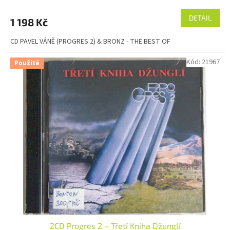
DETAIL
1 198 Kč
CD PAVEL VÁNĚ (PROGRES 2) & BRONZ - THE BEST OF
Kód:
21967
Použité
2CD Progres 2 – Třetí Kniha Džunglí