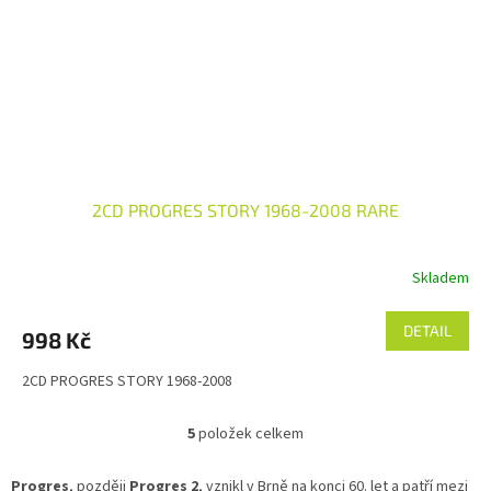
2CD PROGRES STORY 1968-2008 RARE
Skladem
DETAIL
998 Kč
2CD PROGRES STORY 1968-2008
5
položek celkem
O
v
l
Progres
, později
Progres 2
, vznikl v Brně na konci 60. let a patří mezi