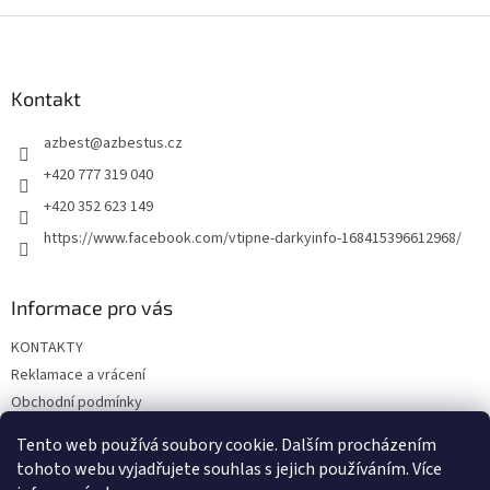
Z
á
p
a
Kontakt
t
azbest
@
azbestus.cz
í
+420 777 319 040
+420 352 623 149
https://www.facebook.com/vtipne-darkyinfo-168415396612968/
Informace pro vás
KONTAKTY
Reklamace a vrácení
Obchodní podmínky
Podmínky ochrany osobních údajů
Tento web používá soubory cookie. Dalším procházením
Doprava a platba
tohoto webu vyjadřujete souhlas s jejich používáním. Více