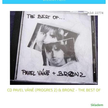
r
o
V
Kód:
22774
d
ý
u
p
k
i
t
s
ů
p
r
o
d
u
k
t
ů
CD PAVEL VÁNĚ (PROGRES 2) & BRONZ - THE BEST OF
Skladem