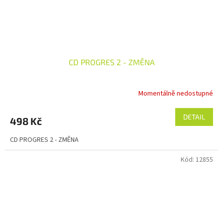
CD PROGRES 2 - ZMĚNA
Momentálně nedostupné
Průměrné
hodnocení
produktu
DETAIL
498 Kč
je
5,0
CD PROGRES 2 - ZMĚNA
z
5
Kód:
12855
hvězdiček.