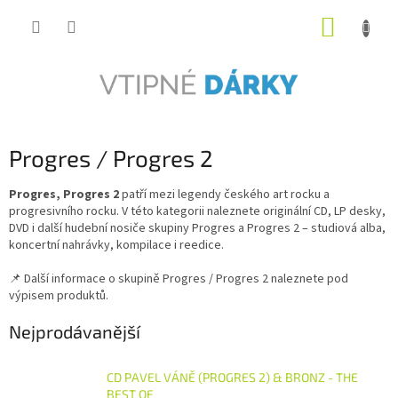
Přejít
NÁKUP
na
obsah
KOŠÍK
Progres / Progres 2
Progres, Progres 2
patří mezi legendy českého art rocku a
progresivního rocku. V této kategorii naleznete originální CD, LP desky,
DVD i další hudební nosiče skupiny Progres a Progres 2 – studiová alba,
koncertní nahrávky, kompilace i reedice.
📌 Další informace o skupině Progres / Progres 2 naleznete pod
výpisem produktů.
Nejprodávanější
CD PAVEL VÁNĚ (PROGRES 2) & BRONZ - THE
BEST OF