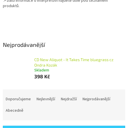
📌
Další informace o interpretovi najdete dole pod seznamem
produktů.
Nejprodávanější
CD New Aliquot - It Takes Time bluegrass cz
Ondra Kozák
Skladem
398 Kč
Ř
a
Doporučujeme
Nejlevnější
Nejdražší
Nejprodávanější
z
e
Abecedně
n
í