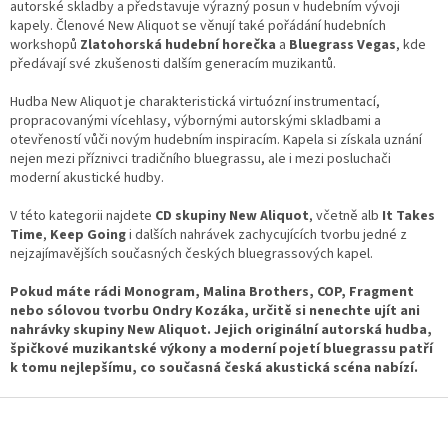
i
autorské skladby a představuje výrazný posun v hudebním vývoji
s
kapely. Členové New Aliquot se věnují také pořádání hudebních
u
workshopů
Zlatohorská hudební horečka
a
Bluegrass Vegas
, kde
předávají své zkušenosti dalším generacím muzikantů.
Hudba New Aliquot je charakteristická virtuózní instrumentací,
propracovanými vícehlasy, výbornými autorskými skladbami a
otevřeností vůči novým hudebním inspiracím. Kapela si získala uznání
nejen mezi příznivci tradičního bluegrassu, ale i mezi posluchači
moderní akustické hudby.
V této kategorii najdete
CD skupiny New Aliquot
, včetně alb
It Takes
Time
,
Keep Going
i dalších nahrávek zachycujících tvorbu jedné z
nejzajímavějších současných českých bluegrassových kapel.
Pokud máte rádi Monogram, Malina Brothers, COP, Fragment
nebo sólovou tvorbu Ondry Kozáka, určitě si nenechte ujít ani
nahrávky skupiny New Aliquot. Jejich originální autorská hudba,
špičkové muzikantské výkony a moderní pojetí bluegrassu patří
k tomu nejlepšímu, co současná česká akustická scéna nabízí.
Z
á