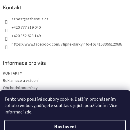
p
a
Kontakt
t
azbest
@
azbestus.cz
í
+420 777 319 040
+420 352 623 149
https://www.facebook.com/vtipne-darkyinfo-168415396612968/
Informace pro vás
KONTAKTY
Reklamace a vrácení
Obchodní podmínky
Podmínky ochrany osobních údajů
Tento web používá soubory cookie. Dalším procházením
Doprava a platba
tohoto webu vyjadřujete souhlas s jejich používáním. Více
informací
zde
.
Nastavení
Vytvořil Shoptet