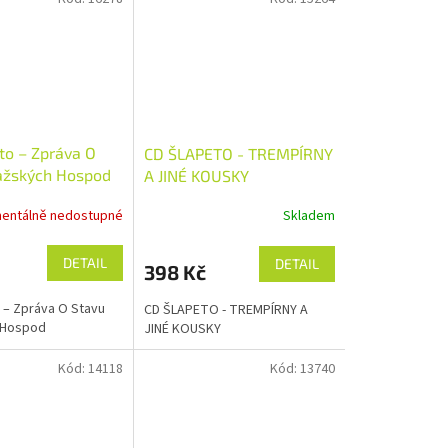
to – Zpráva O
CD ŠLAPETO - TREMPÍRNY
ažských Hospod
A JINÉ KOUSKY
entálně nedostupné
Skladem
DETAIL
DETAIL
398 Kč
 – Zpráva O Stavu
CD ŠLAPETO - TREMPÍRNY A
 Hospod
JINÉ KOUSKY
Kód:
14118
Kód:
13740