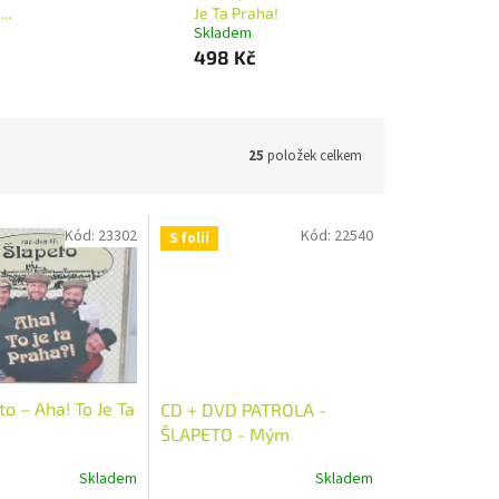
..
Je Ta Praha!
Skladem
498 Kč
25
položek celkem
Kód:
23302
Kód:
22540
S folií
o – Aha! To Je Ta
CD + DVD PATROLA -
ŠLAPETO - Mým
domovem ztichlá je
Skladem
Skladem
putyka