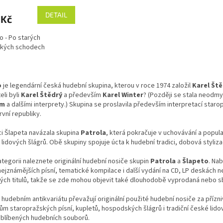
DETAIL
 Kč
o - Po starých
kých schodech
O
v
o
je legendární česká hudební skupina, kterou v roce 1974 založil
Karel Št
l
eli byli
Karel Štědrý
a především
Karel Winter
? (Později se stala neodm
á
ým
a dalšími interprety.) Skupina se proslavila především interpretací staro
d
rvní republiky.
a
c
ci Šlapeta navázala skupina
Patrola
, která pokračuje v uchovávání a popul
í
lidových šlágrů. Obě skupiny spojuje úcta k hudební tradici, dobová styliz
p
r
ategorii naleznete originální hudební nosiče skupin
Patrola
a
Šlapeto
. Na
v
ejznámějších písní, tematické kompilace i další vydání na CD, LP deskách
k
ých titulů, takže se zde mohou objevit také dlouhodobě vyprodaná nebo sb
y
v
hudebním antikvariátu převažují originální použité hudební nosiče za přízn
ý
ům staropražských písní, kupletů, hospodských šlágrů i tradiční české lidové
p
oblíbených hudebních souborů.
i