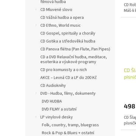
filmová hudba
CD Rob
CD Mluvené slovo
Máš-li 
CD Vážná hudba a opera
CD Ethno, World music
CD Gospel, spirituály a chorály
CD Gotika a středověká hudba
CD Panova flétna (Pan Flute, Pan Pipes)
CD a DVD Relaxační hudba, meditace,
esoterika a výukové programy
CD pro komunisty a o nich
CD Šl
písni
AKCE – Levná CD a LP do 200 Kč
CD Audioknihy
DVD - Hudba, filmy, dokumenty
DVD HUDBA
498
DVD FILMY a ostatní
LP vinylové desky
CD Šla
písnič
Folk, country, tramp, bluegrass
Rock & Pop & Blues + ostatní