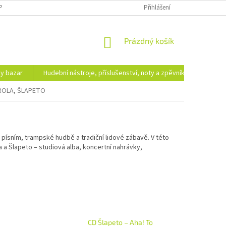
PODMÍNKY OCHRANY OSOBNÍCH ÚDAJŮ
DOPRAVA A PLATBA
Přihlášení
NÁKUPNÍ
Prázdný košík
KOŠÍK
hy bazar
Hudební nástroje, příslušenství, noty a zpěvníky
Ezote
ROLA, ŠLAPETO
písním, trampské hudbě a tradiční lidové zábavě. V této
la a Šlapeto – studiová alba, koncertní nahrávky,
CD Šlapeto – Aha! To