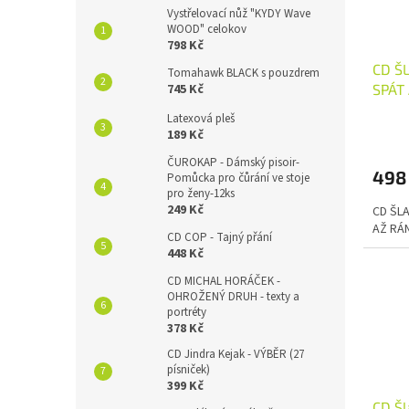
Vystřelovací nůž "KYDY Wave
WOOD" celokov
798 Kč
CD Š
Tomahawk BLACK s pouzdrem
SPÁT
745 Kč
Latexová pleš
189 Kč
ČUROKAP - Dámský pisoir-
498
Pomůcka pro čůrání ve stoje
pro ženy-12ks
249 Kč
CD ŠL
AŽ RÁ
CD COP - Tajný přání
448 Kč
CD MICHAL HORÁČEK -
OHROŽENÝ DRUH - texty a
portréty
378 Kč
CD Jindra Kejak - VÝBĚR (27
písniček)
399 Kč
CD Šl