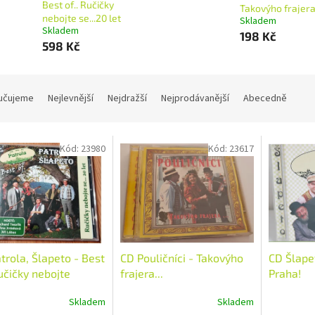
Best of.. Ručičky
Takovýho frajera.
nebojte se...20 let
Skladem
Skladem
198 Kč
598 Kč
učujeme
Nejlevnější
Nejdražší
Nejprodávanější
Abecedně
Kód:
23980
Kód:
23617
trola, Šlapeto - Best
CD Pouličníci - Takovýho
CD Šlapet
Ručičky nebojte
frajera...
Praha!
0 let
Skladem
Skladem