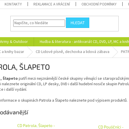
KONTAKTY
REKLAMACE A VRÁCENÍ
OBCHODNÍ PODMÍNKY
HLEDAT
Army & Outdoor
Hudba & literatura - antikvariát CD, DVD, LP, MC a kni
C a knihy bazar
CD Lidové písně, dechovka a lidová zábava
PAT
ROLA, ŠLAPETO
, Šlapeto
patří mezi nejznámější české skupiny věnující se staropražským 
i naleznete originální CD, LP desky, DVD i další hudební nosiče skupin Patro
e i další vydání.
 informace o skupinách Patrola a Šlapeto naleznete pod výpisem produktů.
odávanější
CD Patrola, Šlapeto -
CD Pouličníci -