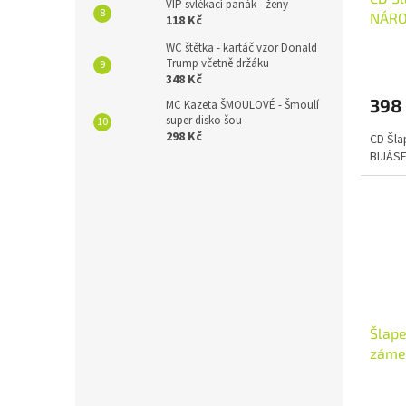
VIP svlékací panák - ženy
NÁROŽ
118 Kč
WC štětka - kartáč vzor Donald
Trump včetně držáku
348 Kč
398
MC Kazeta ŠMOULOVÉ - Šmoulí
super disko šou
298 Kč
CD Šla
BIJÁSE
Šlape
záme