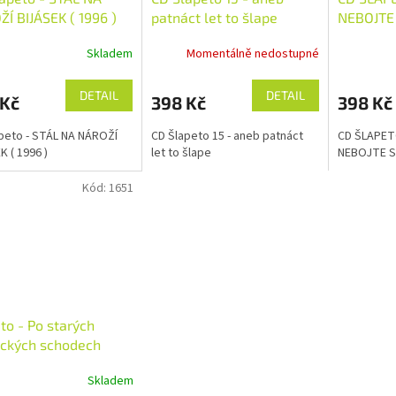
Í BIJÁSEK ( 1996 )
patnáct let to šlape
NEBOJTE
Skladem
Momentálně nedostupné
Průměrné
hodnocení
produktu
DETAIL
DETAIL
 Kč
398 Kč
398 Kč
je
5,0
peto - STÁL NA NÁROŽÍ
CD Šlapeto 15 - aneb patnáct
CD ŠLAPET
z
K ( 1996 )
let to šlape
NEBOJTE S
5
hvězdiček.
Kód:
1651
to - Po starých
ckých schodech
Skladem