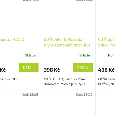
apeto - GOLD
CD ŠLAPETO/Patrola -
CD Šlape
Mým domovem ztichlá je
Stavu Pr
putyka
Skladem
Skladem
Mom
DETAIL
DETAIL
 Kč
398 Kč
498 Kč
peto - GOLD
CD ŠLAPETO/Patrola - Mým
CD Šlapeto
domovem ztichlá je putyka
Pražských
Kód:
15261
Kód:
15015