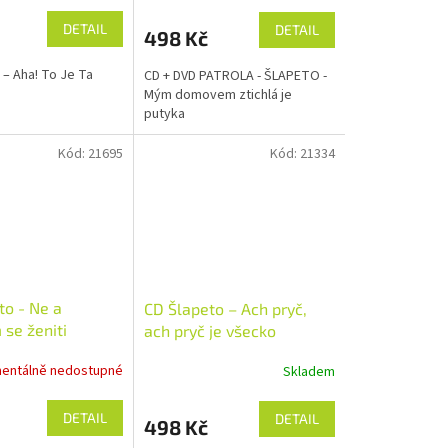
DETAIL
DETAIL
498 Kč
 – Aha! To Je Ta
CD + DVD PATROLA - ŠLAPETO -
Mým domovem ztichlá je
putyka
Kód:
21695
Kód:
21334
to - Ne a
CD Šlapeto – Ach pryč,
se ženiti
ach pryč je všecko
entálně nedostupné
Skladem
DETAIL
DETAIL
498 Kč