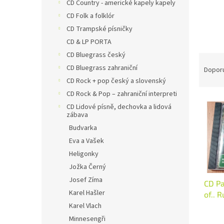
n
CD Country - americké kapely kapely
e
CD Folk a folklór
l
CD Trampské písničky
CD & LP PORTA
CD Bluegrass český
Ř
CD Bluegrass zahraniční
a
Dopor
z
CD Rock + pop český a slovenský
e
CD Rock & Pop – zahraniční interpreti
V
n
CD Lidové písně, dechovka a lidová
ý
í
zábava
p
p
Budvarka
i
r
Eva a Vašek
s
o
Heligonky
p
d
r
Jožka Černý
u
o
k
Josef Zíma
CD Pa
d
t
Karel Hašler
of.. 
u
ů
se...2
Karel Vlach
k
Minnesengři
t