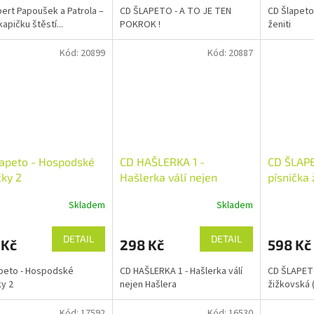
ert Papoušek a Patrola –
CD ŠLAPETO - A TO JE TEN
CD Šlapeto
kapičku štěstí...
POKROK !
ženiti
Kód:
20899
Kód:
20887
apeto - Hospodské
CD HAŠLERKA 1 -
CD ŠLAPE
čky 2
Hašlerka válí nejen
písnička 
Hašlera
1999)
Skladem
Skladem
DETAIL
DETAIL
 Kč
298 Kč
598 Kč
peto - Hospodské
CD HAŠLERKA 1 - Hašlerka válí
CD ŠLAPETO
ky 2
nejen Hašlera
žižkovská 
Kód:
17592
Kód:
16530