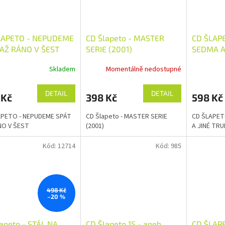
LAPETO - NEPUDEME
CD Šlapeto - MASTER
CD ŠLAP
 AŽ RÁNO V ŠEST
SERIE (2001)
SEDMA A
Skladem
Momentálně nedostupné
DETAIL
DETAIL
 Kč
398 Kč
598 Kč
APETO - NEPUDEME SPÁT
CD Šlapeto - MASTER SERIE
CD ŠLAPET
NO V ŠEST
(2001)
A JINÉ TR
Kód:
12714
Kód:
985
498 Kč
–20 %
apeto - STÁL NA
CD Šlapeto 15 - aneb
CD ŠLAPE