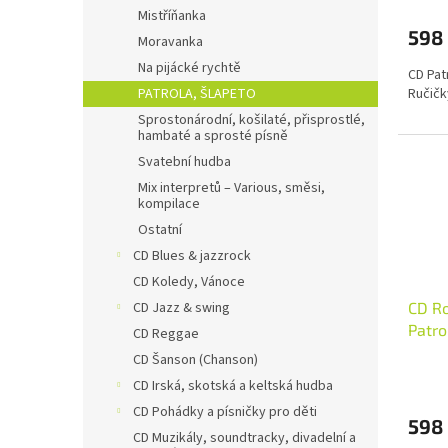
Mistříňanka
ů
598
Moravanka
Na pijácké rychtě
CD Patr
PATROLA, ŠLAPETO
Ručičk
Sprostonárodní, košilaté, přisprostlé,
hambaté a sprosté písně
Svatební hudba
Mix interpretů – Various, směsi,
kompilace
Ostatní
CD Blues & jazzrock
CD Koledy, Vánoce
CD Jazz & swing
CD Ro
Patro
CD Reggae
štěstí
CD Šanson (Chanson)
CD Irská, skotská a keltská hudba
CD Pohádky a písničky pro děti
598
CD Muzikály, soundtracky, divadelní a