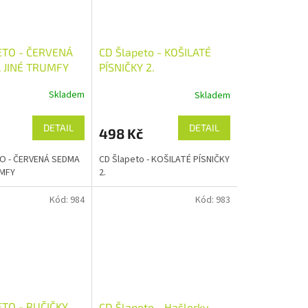
ETO - ČERVENÁ
CD Šlapeto - KOŠILATÉ
 JINÉ TRUMFY
PÍSNIČKY 2.
Skladem
Skladem
DETAIL
DETAIL
498 Kč
O - ČERVENÁ SEDMA
CD Šlapeto - KOŠILATÉ PÍSNIČKY
UMFY
2.
Kód:
984
Kód:
983
TO - RUČIČKY
CD Šlapeto - Hašlerky