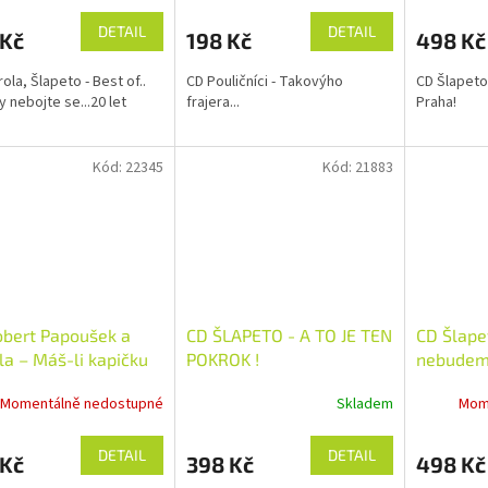
DETAIL
DETAIL
 Kč
198 Kč
498 Kč
ola, Šlapeto - Best of..
CD Pouličníci - Takovýho
CD Šlapeto
y nebojte se...20 let
frajera...
Praha!
Kód:
22345
Kód:
21883
bert Papoušek a
CD ŠLAPETO - A TO JE TEN
CD Šlape
la – Máš-li kapičku
POKROK !
nebudem 
...
Momentálně nedostupné
Skladem
Mom
DETAIL
DETAIL
 Kč
398 Kč
498 Kč