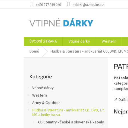
Přejít
+420 777 319 040
azbest@azbestus.cz
na
obsah
ÚVODNÍ STRANA
Vtipné dárky
Western
Domů
Hudba & literatura - antikvariát CD, DVD, LP, M
P
PAT
o
Přeskočit
s
Kategorie
kategorie
Patrola
t
kategori
r
Vtipné dárky
kompilac
a
Western
n
📌 Další
Army & Outdoor
n
í
Hudba & literatura - antikvariát CD, DVD, LP,
Nejpr
MC a knihy bazar
p
CD Country - české a slovenské kapely
a