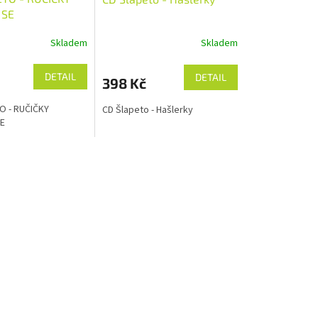
 SE
Skladem
Skladem
DETAIL
DETAIL
398 Kč
O - RUČIČKY
CD Šlapeto - Hašlerky
E