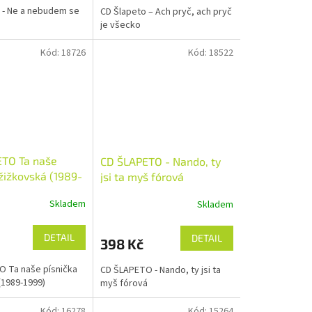
 - Ne a nebudem se
CD Šlapeto – Ach pryč, ach pryč
je všecko
Kód:
18726
Kód:
18522
TO Ta naše
CD ŠLAPETO - Nando, ty
žižkovská (1989-
jsi ta myš fórová
Skladem
Skladem
DETAIL
DETAIL
398 Kč
 Ta naše písnička
CD ŠLAPETO - Nando, ty jsi ta
(1989-1999)
myš fórová
Kód:
16278
Kód:
15264