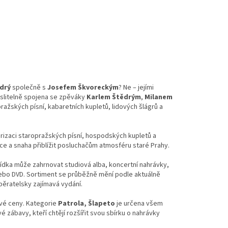
ědrý
společně s
Josefem Škvoreckým
? Ne – jejími
yslitelně spojena se zpěváky
Karlem Štědrým
,
Milanem
pražských písní, kabaretních kupletů, lidových šlágrů a
arizaci staropražských písní, hospodských kupletů a
ace a snaha přiblížit posluchačům atmosféru staré Prahy.
bídka může zahrnovat studiová alba, koncertní nahrávky,
 nebo DVD. Sortiment se průběžně mění podle aktuálně
ěratelsky zajímavá vydání.
ivé ceny. Kategorie
Patrola, Šlapeto
je určena všem
 zábavy, kteří chtějí rozšířit svou sbírku o nahrávky