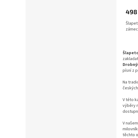
498
Šlapet
zámec
Šlapet
zakladat
Drobn
písní z p
Na tradi
českých 
V této k
výběry n
dostupn
V našem 
milovník
těchto 