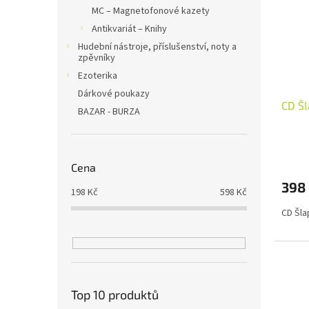
MC – Magnetofonové kazety
Antikvariát – Knihy
Hudební nástroje, příslušenství, noty a
zpěvníky
Ezoterika
Dárkové poukazy
CD Šl
BAZAR - BURZA
Cena
398
198
Kč
598
Kč
CD Šla
Top 10 produktů