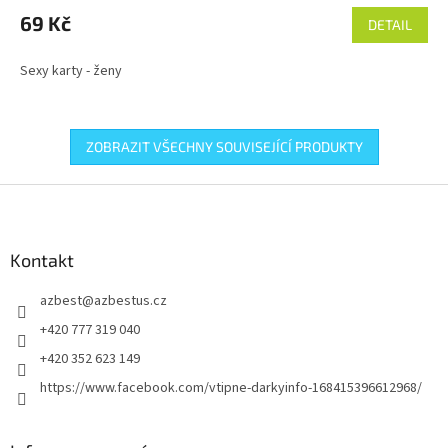
69 Kč
DETAIL
Sexy karty - ženy
ZOBRAZIT VŠECHNY SOUVISEJÍCÍ PRODUKTY
Z
á
p
a
Kontakt
t
azbest
@
azbestus.cz
í
+420 777 319 040
+420 352 623 149
https://www.facebook.com/vtipne-darkyinfo-168415396612968/