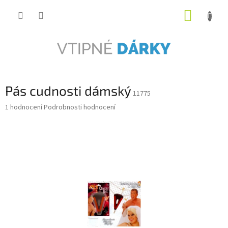
Přejít
NÁKUP
na
obsah
KOŠÍK
Pás cudnosti dámský
11775
Průměrné
1 hodnocení
Podrobnosti hodnocení
hodnocení
produktu
je
5,0
z
5
hvězdiček.