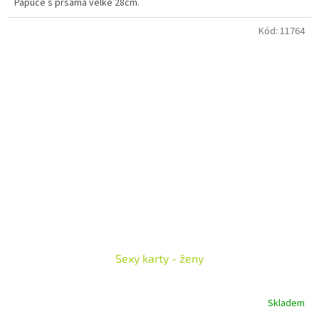
Papuče s prsama velké 28cm.
Kód:
11764
Sexy karty - ženy
Skladem