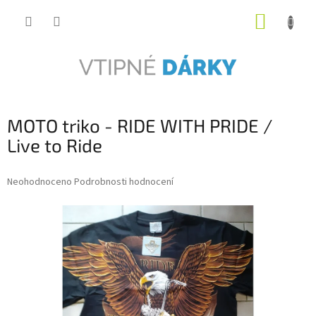
Přejít
NÁKUP
na
obsah
KOŠÍK
MOTO triko - RIDE WITH PRIDE /
Live to Ride
Průměrné
Neohodnoceno
Podrobnosti hodnocení
hodnocení
produktu
je
0,0
z
5
hvězdiček.