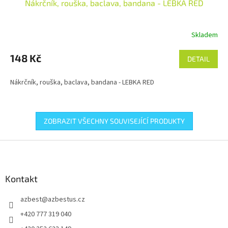
Nákrčník, rouška, baclava, bandana - LEBKA RED
Skladem
148 Kč
DETAIL
Nákrčník, rouška, baclava, bandana - LEBKA RED
ZOBRAZIT VŠECHNY SOUVISEJÍCÍ PRODUKTY
Z
á
p
a
Kontakt
t
azbest
@
azbestus.cz
í
+420 777 319 040