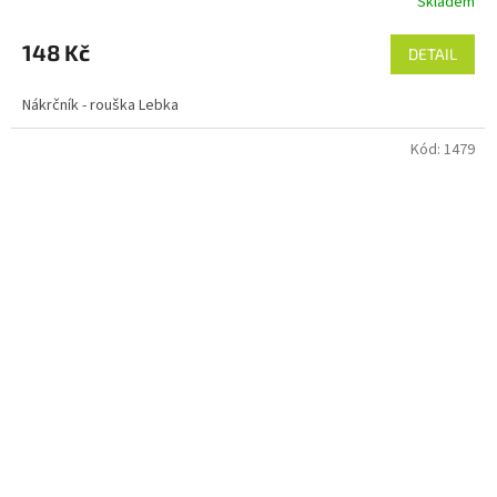
Skladem
148 Kč
DETAIL
Nákrčník - rouška Lebka
Kód:
1479