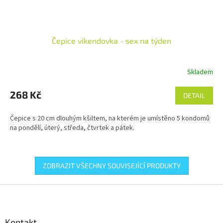
Čepice víkendovka - sex na týden
Skladem
Průměrné
hodnocení
produktu
268 Kč
DETAIL
je
5,0
Čepice s 20 cm dlouhým kšiltem, na kterém je umístěno 5 kondomů
z
na pondělí, úterý, středa, čtvrtek a pátek.
5
hvězdiček.
ZOBRAZIT VŠECHNY SOUVISEJÍCÍ PRODUKTY
Z
á
p
a
Kontakt