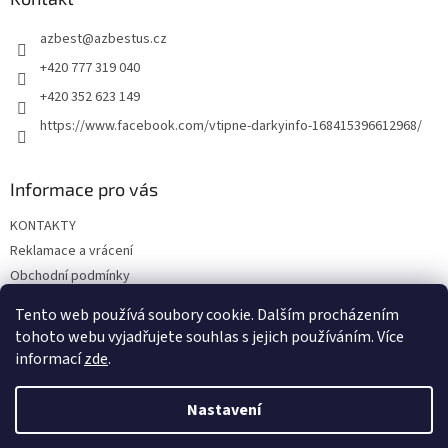
t
azbest
@
azbestus.cz
í
+420 777 319 040
+420 352 623 149
https://www.facebook.com/vtipne-darkyinfo-168415396612968/
Informace pro vás
KONTAKTY
Reklamace a vrácení
Obchodní podmínky
Podmínky ochrany osobních údajů
Tento web používá soubory cookie. Dalším procházením
Doprava a platba
tohoto webu vyjadřujete souhlas s jejich používáním. Více
informací
zde
.
Nastavení
Vytvořil Shoptet