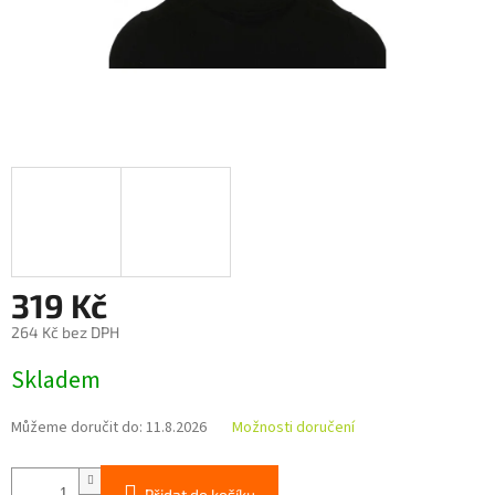
319 Kč
264 Kč bez DPH
Měrná
Skladem
cena:
Můžeme doručit do:
11.8.2026
Možnosti doručení
Přidat do košíku