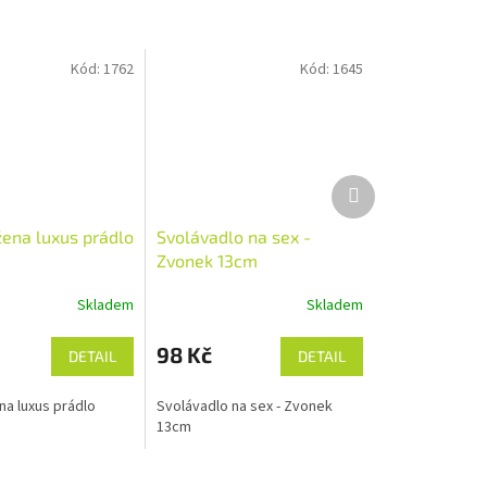
Kód:
1762
Kód:
1645
Další
produkt
žena luxus prádlo
Svolávadlo na sex -
Zvonek 13cm
Skladem
Skladem
98 Kč
DETAIL
DETAIL
na luxus prádlo
Svolávadlo na sex - Zvonek
13cm