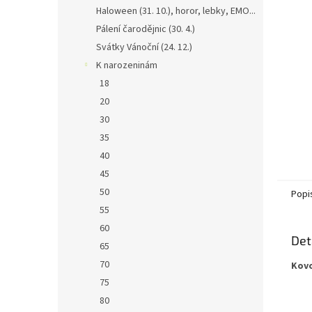
n
Haloween (31. 10.), horor, lebky, EMO...
e
Pálení čarodějnic (30. 4.)
l
Svátky Vánoční (24. 12.)
K narozeninám
18
20
30
35
40
45
50
Popi
55
60
Det
65
70
Kovo
75
80