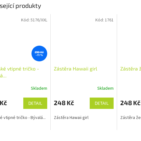
sející produkty
Kód:
5176/XXL
Kód:
1761
290 Kč
–11 %
é vtipné tričko -
Zástěra Hawaii girl
Zástěra 
á...
Skladem
Skladem
 Kč
248 Kč
248 Kč
DETAIL
DETAIL
 vtipné tričko - Bývalá...
Zástěra Hawaii girl
Zástěra že