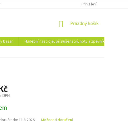
PODMÍNKY OCHRANY OSOBNÍCH ÚDAJŮ
DOPRAVA A PLATBA
Přihlášení
NÁKUPNÍ
Prázdný košík
KOŠÍK
hy bazar
Hudební nástroje, příslušenství, noty a zpěvníky
Ezote
Kč
z DPH
dem
oručit do:
11.8.2026
Možnosti doručení