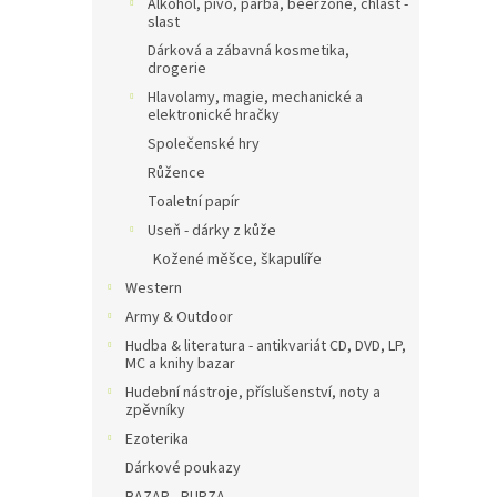
Alkohol, pivo, pařba, beerzone, chlast -
slast
Dárková a zábavná kosmetika,
drogerie
Hlavolamy, magie, mechanické a
elektronické hračky
Společenské hry
Růžence
Toaletní papír
Useň - dárky z kůže
Kožené měšce, škapulíře
Western
Army & Outdoor
Hudba & literatura - antikvariát CD, DVD, LP,
MC a knihy bazar
Hudební nástroje, příslušenství, noty a
zpěvníky
Ezoterika
Dárkové poukazy