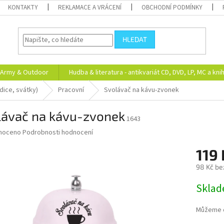
KONTAKTY
REKLAMACE A VRÁCENÍ
OBCHODNÍ PODMÍNKY
HLEDAT
Army & Outdoor
Hudba & literatura - antikvariát CD, DVD, LP, MC a kni
adice, svátky)
Pracovní
Svolávač na kávu-zvonek
lávač na kávu-zvonek
1643
né
noceno
Podrobnosti hodnocení
ní
119 
u
98 Kč be
Měrná
Skla
cena:
ek.
Můžeme d