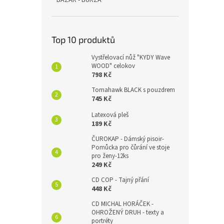
BAZAR - BURZA
Top 10 produktů
Vystřelovací nůž "KYDY Wave
WOOD" celokov
798 Kč
Tomahawk BLACK s pouzdrem
745 Kč
Latexová pleš
189 Kč
ČUROKAP - Dámský pisoir-
Pomůcka pro čůrání ve stoje
pro ženy-12ks
249 Kč
CD COP - Tajný přání
448 Kč
CD MICHAL HORÁČEK -
OHROŽENÝ DRUH - texty a
portréty