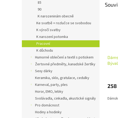
85
Souvi
90
K narozeninám obecně
Ke svatbě + rozlučce se svobodou
K výročí svatby
K narození potomka
Pracovní
K důchodu
Humorné oblečení a textil s potiskem
Dámsk
Býval
Žertovné předměty, kanadské žertíky
Sexy dárky
Keramika, sklo, gratulace, cedulky
Karneval, party, ples
258
Horor, EMO, lebky
Svolávadla, cinkadla, akustické signály
Dámské
Pro domácnost
Hodiny a hodinky