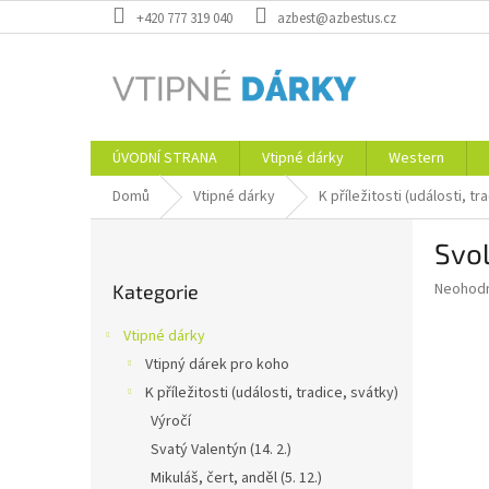
Přejít
+420 777 319 040
azbest@azbestus.cz
na
obsah
ÚVODNÍ STRANA
Vtipné dárky
Western
Domů
Vtipné dárky
K příležitosti (události, tr
P
Svo
o
Přeskočit
s
Průměr
Neohod
Kategorie
kategorie
t
hodnoce
r
produkt
Vtipné dárky
a
je
Vtipný dárek pro koho
0,0
n
z
K příležitosti (události, tradice, svátky)
n
5
í
Výročí
hvězdič
p
Svatý Valentýn (14. 2.)
a
Mikuláš, čert, anděl (5. 12.)