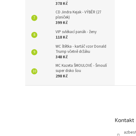
378 Kč
CD Jindra Kejak - VÝBĚR (27
písniček)
399 Kč
VIP svlékací panák - ženy
118 Kč
WC štětka - kartáč vzor Donald
Trump včetně držáku
348 Kč
MC Kazeta ŠMOULOVÉ - Šmoulí
super disko šou
298 Kč
Z
á
p
a
t
Kontakt
í
azbes