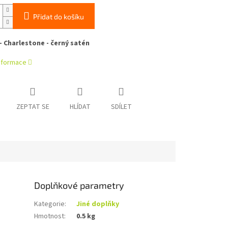
Přidat do košíku
- Charlestone - černý satén
informace
ZEPTAT SE
HLÍDAT
SDÍLET
Doplňkové parametry
Kategorie
:
Jiné doplňky
Hmotnost
:
0.5 kg