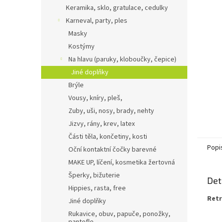
n
Keramika, sklo, gratulace, cedulky
e
Karneval, party, ples
l
Masky
Kostýmy
Na hlavu (paruky, kloboučky, čepice)
Jiné doplňky
Brýle
Vousy, kníry, pleš,
Zuby, uši, nosy, brady, nehty
Jizvy, rány, krev, latex
Části těla, končetiny, kosti
Popi
Oční kontaktní čočky barevné
MAKE UP, líčení, kosmetika žertovná
Šperky, bižuterie
Det
Hippies, rasta, free
Retr
Jiné doplňky
Rukavice, obuv, papuče, ponožky,