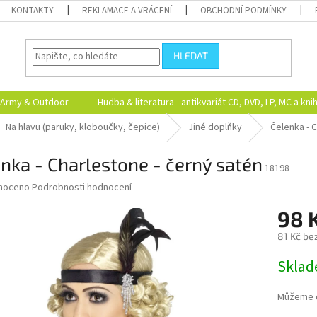
KONTAKTY
REKLAMACE A VRÁCENÍ
OBCHODNÍ PODMÍNKY
HLEDAT
Army & Outdoor
Hudba & literatura - antikvariát CD, DVD, LP, MC a kni
Na hlavu (paruky, kloboučky, čepice)
Jiné doplňky
Čelenka - 
nka - Charlestone - černý satén
18198
né
noceno
Podrobnosti hodnocení
ní
98 
u
81 Kč be
Měrná
Skla
cena:
ek.
Můžeme d