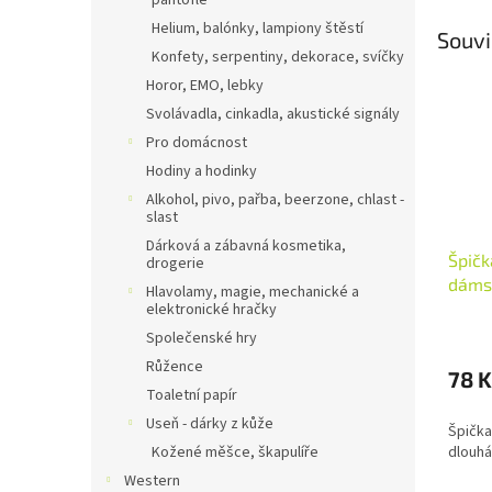
pantofle
Helium, balónky, lampiony štěstí
Souvi
Konfety, serpentiny, dekorace, svíčky
Horor, EMO, lebky
Svolávadla, cinkadla, akustické signály
Pro domácnost
Hodiny a hodinky
Alkohol, pivo, pařba, beerzone, chlast -
slast
Dárková a zábavná kosmetika,
Špičk
drogerie
dáms
Hlavolamy, magie, mechanické a
elektronické hračky
Společenské hry
Růžence
78 K
Toaletní papír
Useň - dárky z kůže
Špička
Kožené měšce, škapulíře
dlouhá
Western