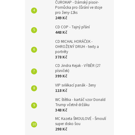
ČUROKAP - Dámský pisoir-
Pomůcka pro čůrání ve stoje
pro ženy-12ks
249 Kč
CD COP - Tajný přání
448 Kč
CD MICHAL HORÁČEK -
OHROŽENÝ DRUH - texty a
portréty
378 Kč
CD Jindra Kejak - VÝBĚR (27
písniček)
399 Kč
VIP svlékací panák - ženy
118 Kč
WC štětka - kartáč vzor Donald
Trump včetně držáku
348 Kč
MC Kazeta ŠMOULOVÉ - Šmoulí
super disko šou
298 Kč