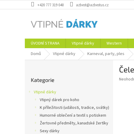
Přejít
+420 777 319 040
azbest@azbestus.cz
na
obsah
ÚVODNÍ STRANA
Vtipné dárky
Western
Domů
Vtipné dárky
Karneval, party, ples
P
Čele
o
Přeskočit
s
Průměr
Neohod
Kategorie
kategorie
t
hodnoce
r
produkt
Vtipné dárky
a
je
Vtipný dárek pro koho
0,0
n
z
K příležitosti (události, tradice, svátky)
n
5
í
Humorné oblečení a textil s potiskem
hvězdič
p
Žertovné předměty, kanadské žertíky
a
Sexy dárky