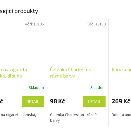
sející produkty
Kód:
18195
Kód:
18189
a na cigaretu
Čelenka Charleston -
Paruka a
ká, dlouhá
různé barvy
Skladem
Skladem
č
98 Kč
269 Kč
DETAIL
DETAIL
 na cigaretu dámská,
Čelenka Charleston - různé
Bohatá and
barvy