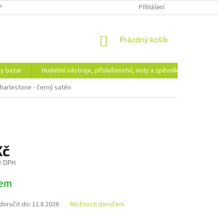
PODMÍNKY OCHRANY OSOBNÍCH ÚDAJŮ
DOPRAVA A PLATBA
Přihlášení
NÁKUPNÍ
Prázdný košík
KOŠÍK
hy bazar
Hudební nástroje, příslušenství, noty a zpěvníky
Ezote
Charlestone - černý satén
Kč
z DPH
dem
oručit do:
11.8.2026
Možnosti doručení