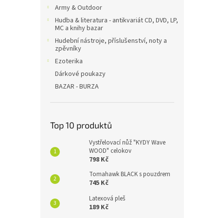
Army & Outdoor
Hudba & literatura - antikvariát CD, DVD, LP,
MC a knihy bazar
Hudební nástroje, příslušenství, noty a
zpěvníky
Ezoterika
Dárkové poukazy
BAZAR - BURZA
Top 10 produktů
Vystřelovací nůž "KYDY Wave
WOOD" celokov
798 Kč
Tomahawk BLACK s pouzdrem
745 Kč
Latexová pleš
189 Kč