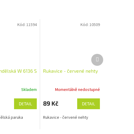
Kód:
11594
Kód:
10509
Další
produkt
ndělská W 6136 S
Rukavice - červené nehty
Skladem
Momentálně nedostupné
89 Kč
DETAIL
DETAIL
ělská paruka
Rukavice - červené nehty