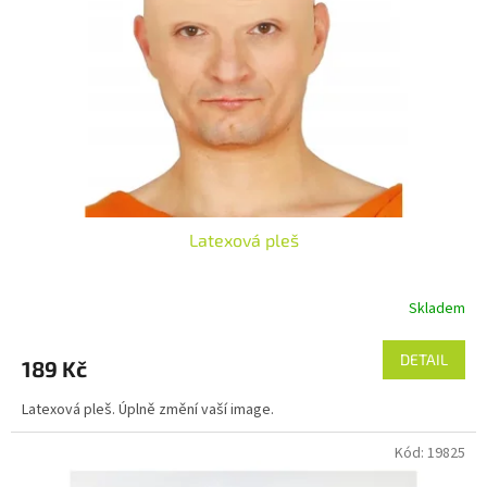
p
r
o
d
u
k
t
ů
Latexová pleš
Skladem
DETAIL
189 Kč
Latexová pleš. Úplně změní vaší image.
Kód:
19825