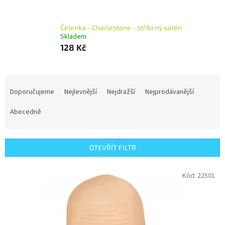
Čelenka - Charlestone - stříbrný satén
Skladem
128 Kč
Ř
a
Doporučujeme
Nejlevnější
Nejdražší
Nejprodávanější
z
e
Abecedně
n
í
p
OTEVŘÍT FILTR
r
o
V
Kód:
22501
d
ý
u
p
k
i
t
s
ů