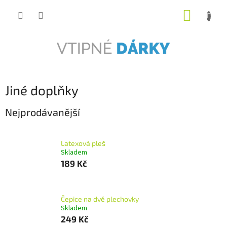
Přejít
NÁKUP
na
obsah
KOŠÍK
Jiné doplňky
Nejprodávanější
Latexová pleš
Skladem
189 Kč
Čepice na dvě plechovky
Skladem
249 Kč