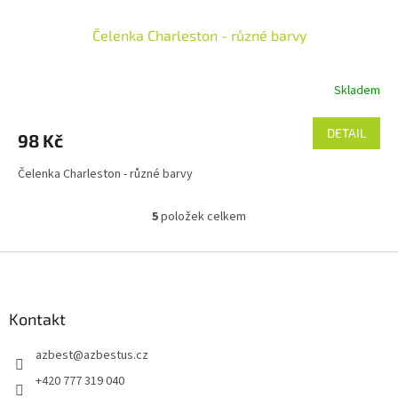
Čelenka Charleston - různé barvy
Skladem
DETAIL
98 Kč
Čelenka Charleston - různé barvy
5
položek celkem
O
v
l
Z
á
á
d
p
a
a
Kontakt
c
t
í
azbest
@
azbestus.cz
í
p
r
+420 777 319 040
v