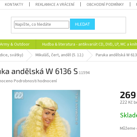
KONTAKTY
REKLAMACE A VRÁCENÍ
OBCHODNÍ PODMÍNKY
HLEDAT
Army & Outdoor
Hudba & literatura - antikvariát CD, DVD, LP, MC a kni
adice, svátky)
Mikuláš, čert, anděl (5. 12.)
Paruka andělská W 613
uka andělská W 6136 S
11594
né
noceno
Podrobnosti hodnocení
ní
269
u
222 Kč b
Měrná
Skla
cena:
ek.
Můžeme d