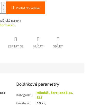
Přidat do košíku
ndělská paruka
informace
ZEPTAT SE
HLÍDAT
SDÍLET
Doplňkové parametry
kost
Mikuláš, čert, anděl (5.
Kategorie
:
12.)
Hmotnost
:
0.5 kg