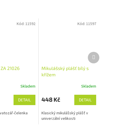
Kód:
11592
Kód:
11597
Další
produkt
 ZA 21026
Mikulášský plášť bílý s
křížem
Skladem
Skladem
448 Kč
DETAIL
DETAIL
vatozář-čelenka
Klasický mikulášský plášť v
univerzální velikosti