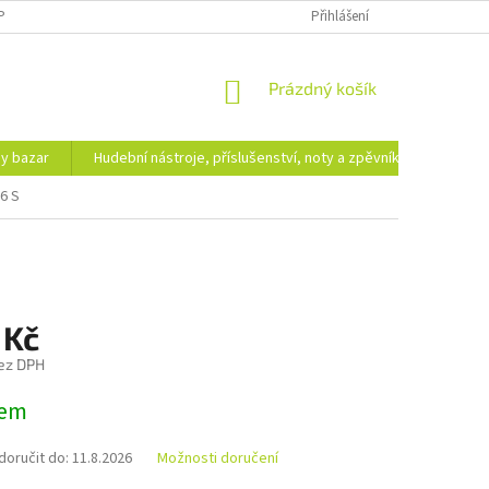
PODMÍNKY OCHRANY OSOBNÍCH ÚDAJŮ
DOPRAVA A PLATBA
Přihlášení
NÁKUPNÍ
Prázdný košík
KOŠÍK
hy bazar
Hudební nástroje, příslušenství, noty a zpěvníky
Ezote
6 S
 Kč
ez DPH
dem
oručit do:
11.8.2026
Možnosti doručení