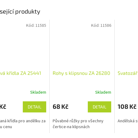
sející produkty
Kód:
11585
Kód:
11586
ová křídla ZA 25441
Rohy s klipsnou ZA 26280
Svatozář
Skladem
Skladem
Kč
68 Kč
108 Kč
DETAIL
DETAIL
vaná křídla pro andělku za
Půvabné růžky pro všechny
Andělská s
u cenu
čertice-na klipsnách