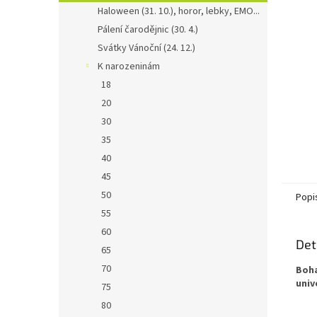
n
Haloween (31. 10.), horor, lebky, EMO...
e
Pálení čarodějnic (30. 4.)
l
Svátky Vánoční (24. 12.)
K narozeninám
18
20
30
35
40
45
50
Popi
55
60
Det
65
70
Boha
univ
75
80