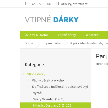
Přejít
+420 777 319 040
azbest@azbestus.cz
na
obsah
ÚVODNÍ STRANA
Vtipné dárky
Western
Domů
Vtipné dárky
K příležitosti (události, tr
P
Par
o
Přeskočit
s
Průměr
Neohod
Kategorie
kategorie
t
hodnoce
r
produkt
Vtipné dárky
a
je
Vtipný dárek pro koho
0,0
n
z
K příležitosti (události, tradice, svátky)
n
5
í
Výročí
hvězdič
p
Svatý Valentýn (14. 2.)
a
Mikuláš, čert, anděl (5. 12.)