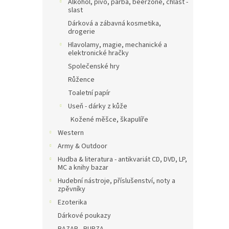
Alkohol, pivo, pařba, beerzone, chlast -
slast
Dárková a zábavná kosmetika,
drogerie
Hlavolamy, magie, mechanické a
elektronické hračky
Společenské hry
Růžence
Toaletní papír
Useň - dárky z kůže
Kožené měšce, škapulíře
Western
Army & Outdoor
Hudba & literatura - antikvariát CD, DVD, LP,
MC a knihy bazar
Hudební nástroje, příslušenství, noty a
zpěvníky
Ezoterika
Dárkové poukazy