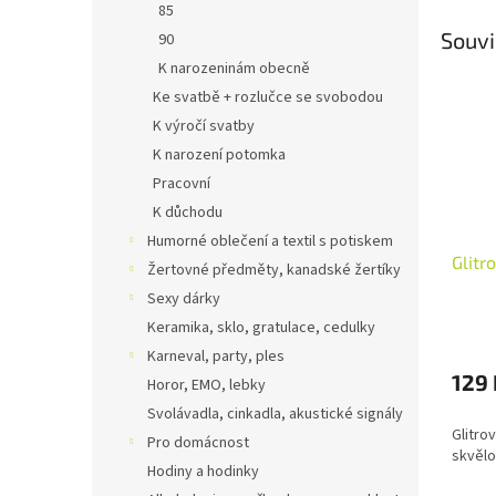
85
Souvi
90
K narozeninám obecně
Ke svatbě + rozlučce se svobodou
K výročí svatby
K narození potomka
Pracovní
K důchodu
Humorné oblečení a textil s potiskem
Glitr
Žertovné předměty, kanadské žertíky
Sexy dárky
Keramika, sklo, gratulace, cedulky
Karneval, party, ples
129 
Horor, EMO, lebky
Svolávadla, cinkadla, akustické signály
Glitro
Pro domácnost
skvělo
Hodiny a hodinky