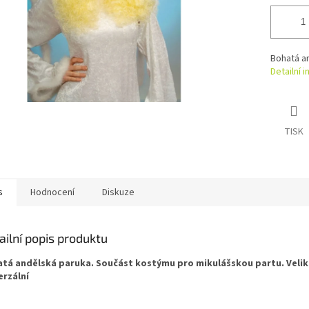
Bohatá a
Detailní 
TISK
s
Hodnocení
Diskuze
ailní popis produktu
tá andělská paruka. Součást kostýmu pro mikulášskou partu. Veli
erzální