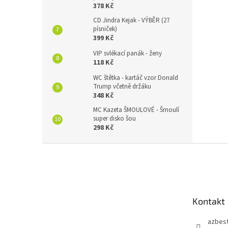
378 Kč
CD Jindra Kejak - VÝBĚR (27
písniček)
399 Kč
VIP svlékací panák - ženy
118 Kč
WC štětka - kartáč vzor Donald
Trump včetně držáku
348 Kč
MC Kazeta ŠMOULOVÉ - Šmoulí
super disko šou
298 Kč
Z
á
p
a
t
Kontakt
í
azbes