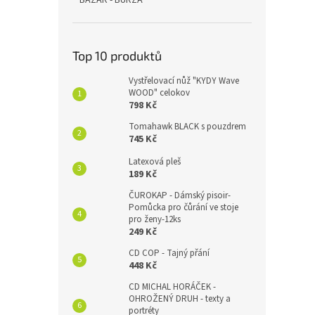
BAZAR - BURZA
Top 10 produktů
Vystřelovací nůž "KYDY Wave
WOOD" celokov
798 Kč
Tomahawk BLACK s pouzdrem
745 Kč
Latexová pleš
189 Kč
ČUROKAP - Dámský pisoir-
Pomůcka pro čůrání ve stoje
pro ženy-12ks
249 Kč
CD COP - Tajný přání
448 Kč
CD MICHAL HORÁČEK -
OHROŽENÝ DRUH - texty a
portréty