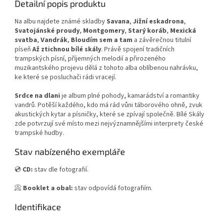
Detailní popis produktu
Na albu najdete známé skladby
Savana
,
Jižní eskadrona
,
Svatojánské proudy
,
Montgomery
,
Starý koráb
,
Mexická
svatba
,
Vandrák
,
Bloudím sem a tam
a závěrečnou titulní
píseň
Až ztichnou bílé skály
. Právě spojení tradičních
trampských písní, příjemných melodií a přirozeného
muzikantského projevu dělá z tohoto alba oblíbenou nahrávku,
ke které se posluchači rádi vracejí.
Srdce na dlani
je album plné pohody, kamarádství a romantiky
vandrů. Potěší každého, kdo má rád vůni táborového ohně, zvuk
akustických kytar a písničky, které se zpívají společně. Bílé Skály
zde potvrzují své místo mezi nejvýznamnějšími interprety české
trampské hudby.
Stav nabízeného exempláře
💿
CD:
stav dle fotografií.
📀
Booklet a obal:
stav odpovídá fotografiím.
Identifikace