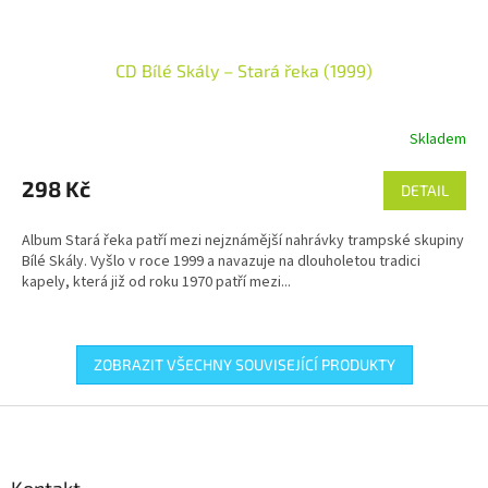
CD Bílé Skály – Stará řeka (1999)
Skladem
298 Kč
DETAIL
Album Stará řeka patří mezi nejznámější nahrávky trampské skupiny
Bílé Skály. Vyšlo v roce 1999 a navazuje na dlouholetou tradici
kapely, která již od roku 1970 patří mezi...
ZOBRAZIT VŠECHNY SOUVISEJÍCÍ PRODUKTY
Z
á
p