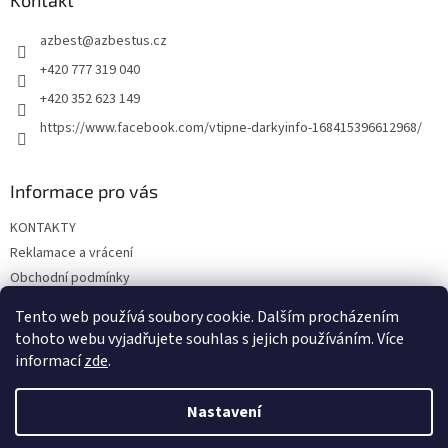
a
Kontakt
t
azbest
@
azbestus.cz
í
+420 777 319 040
+420 352 623 149
https://www.facebook.com/vtipne-darkyinfo-168415396612968/
Informace pro vás
KONTAKTY
Reklamace a vrácení
Obchodní podmínky
Podmínky ochrany osobních údajů
Tento web používá soubory cookie. Dalším procházením
Doprava a platba
tohoto webu vyjadřujete souhlas s jejich používáním. Více
informací
zde
.
Nastavení
Vytvořil Shoptet