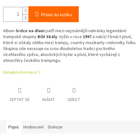
Přidat do košíku
Album
Srdce na dlani
patří mezi nejznámější nahrávky legendární
trampské skupiny
Bílé Skály
. Vyšlo v roce
1997
a nabízí čtrnáct písní,
které si získaly oblibu mezi trampy, country muzikanty i milovníky folku.
Skupina zde navazuje na svou dlouholetou tradici poctivého
vícehlasého zpěvu, akustických kytar a písní, které vycházejí z
atmosféry českého trampingu.
Detailní informace
ZEPTAT SE
HLÍDAT
SDÍLET
Popis
Hodnocení
Diskuze