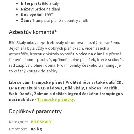
Interpret:
Bílé Skály
Název:
Srdce na dlani
Rok vydání:
1997
Žánr:
Trampské písně / country / folk
Azbestův komentář
Bílé Skály nikdy nepotřebovaly ohromovat složitými aranžemi.
Jejich síla byla vždy v dobrých písničkách, vícehlasech a
atmosféře, kterou dokázaly vytvořit.
Srdce na dlani
je přesně
takové album – poctivé, upřímné a plné písniček, které si člověk
rád zazpívá u ohně i doma. Pro milovníky českého trampingu je
to krásný kousek do sbírky.
Líbí se vám trampské písně? Prohlédněte si také další CD,
LP a DVD skupin CB Dědows, Bílé Skály, Hoboes, Pacifik,
Wabi Daněk, Žalman a dalších legend českého trampingu v
naší nabídce -
Trampské písničky
.
Doplňkové parametry
Kategorie
:
BÍLÉ SKÁLY
Hmotnost
:
0.5 kg