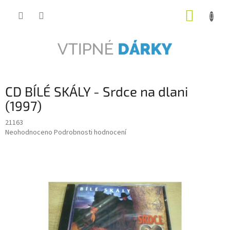
Přejít
NÁKUP
na
obsah
KOŠÍK
CD BÍLÉ SKÁLY - Srdce na dlani
(1997)
21163
Průměrné
Neohodnoceno
Podrobnosti hodnocení
hodnocení
produktu
je
0,0
z
5
hvězdiček.