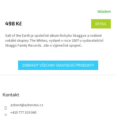
Skladem
498 Kč
DETAIL
Salt of the Earth je společné album Rickyho Skaggse a rodinné
vokální skupiny The Whites, vydané v roce 2007 u vydavatelství
Skaggs Family Records. Jde o výjimečné spojení...
ZOBRAZIT VŠECHNY SOUVISEJÍCÍ PRODUKTY
Z
á
p
a
Kontakt
t
azbest
@
azbestus.cz
í
+420 777 319 040