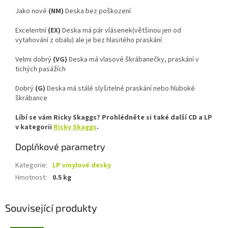
Jako nové
(NM)
Deska bez poškození
Excelentní
(EX)
Deska má pár vlásenek(většinou jen od
vytahování z obalu) ale je bez hlasitého praskání
Velmi dobrý
(VG)
Deska má vlasové škrábanečky, praskání v
tichých pasážích
Dobrý
(G)
Deska má stálé slyšitelné praskání nebo hluboké
škrábance
Líbí se vám Ricky Skaggs? Prohlédněte si také další CD a LP
v kategorii
Ricky Skaggs
.
Doplňkové parametry
Kategorie
:
LP vinylové desky
Hmotnost
:
0.5 kg
Související produkty