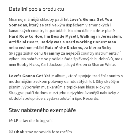
Detailní popis produktu
Mezi nejznámější skladby patří hit
Love's Gonna Get You
Someday
, který se stal velkým úspěchem v amerických i
kanadských country hitparádách. Na albu dále najdete písně
Hard Row to Hoe
,
I'm Beside Myself
,
Walking in Jerusalem
,
Artificial Heart
,
Daddy Was a Hard Working Honest Man
nebo instrumentální
Raisin' the Dickens
, za kterou Ricky
Skaggs získal cenu
Grammy
za nejlepší country instrumentální
výkon. Na nahrávce se podílela řada špičkových hudebníků, mezi
nimi Bobby Hicks, Carl Jackson, Lloyd Green či Sharon White.
Love's Gonna Get Ya!
je album, které spojuje tradiční country s
modernějším zvukem poloviny osmdesátých let. Díky skvělým
písním, výborným muzikantům a typickému hlasu Rickyho
Skaggse patří dodnes mezi jeho nejvyhledávanější nahrávky z
období spolupráce s vydavatelstvím Epic Records.
Stav nabízeného exempláře
💿
LP:
stav dle fotografií.
📀
Obal:
stav odpovídá fotografiím.