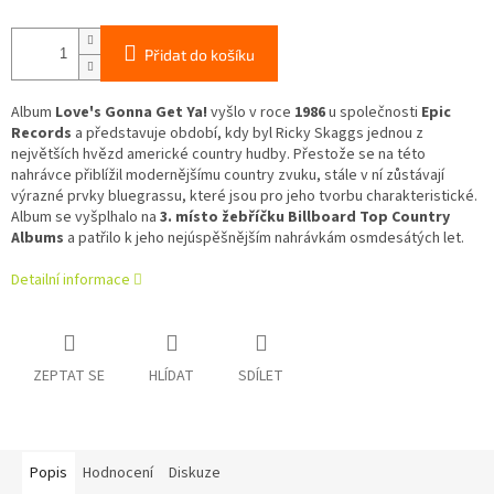
Přidat do košíku
Album
Love's Gonna Get Ya!
vyšlo v roce
1986
u společnosti
Epic
Records
a představuje období, kdy byl Ricky Skaggs jednou z
největších hvězd americké country hudby. Přestože se na této
nahrávce přiblížil modernějšímu country zvuku, stále v ní zůstávají
výrazné prvky bluegrassu, které jsou pro jeho tvorbu charakteristické.
Album se vyšplhalo na
3. místo žebříčku Billboard Top Country
Albums
a patřilo k jeho nejúspěšnějším nahrávkám osmdesátých let.
Detailní informace
ZEPTAT SE
HLÍDAT
SDÍLET
Popis
Hodnocení
Diskuze