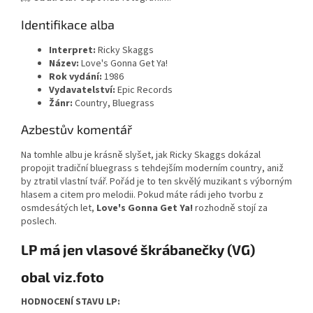
Identifikace alba
Interpret:
Ricky Skaggs
Název:
Love's Gonna Get Ya!
Rok vydání:
1986
Vydavatelství:
Epic Records
Žánr:
Country, Bluegrass
Azbestův komentář
Na tomhle albu je krásně slyšet, jak Ricky Skaggs dokázal
propojit tradiční bluegrass s tehdejším moderním country, aniž
by ztratil vlastní tvář. Pořád je to ten skvělý muzikant s výborným
hlasem a citem pro melodii. Pokud máte rádi jeho tvorbu z
osmdesátých let,
Love's Gonna Get Ya!
rozhodně stojí za
poslech.
LP má jen vlasové škrábanečky (VG)
obal viz.foto
HODNOCENÍ STAVU LP: