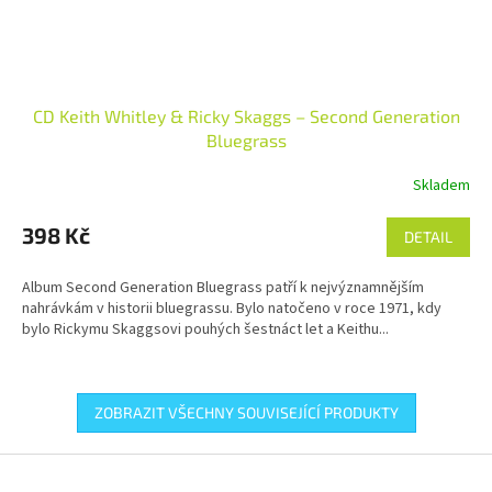
CD Keith Whitley & Ricky Skaggs – Second Generation
Bluegrass
Skladem
398 Kč
DETAIL
Album Second Generation Bluegrass patří k nejvýznamnějším
nahrávkám v historii bluegrassu. Bylo natočeno v roce 1971, kdy
bylo Rickymu Skaggsovi pouhých šestnáct let a Keithu...
ZOBRAZIT VŠECHNY SOUVISEJÍCÍ PRODUKTY
Z
á