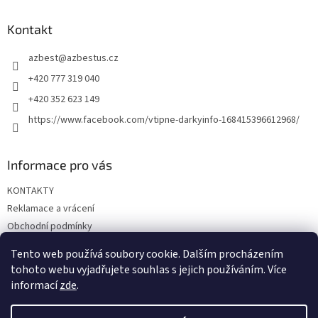
p
a
Kontakt
t
azbest
@
azbestus.cz
í
+420 777 319 040
+420 352 623 149
https://www.facebook.com/vtipne-darkyinfo-168415396612968/
Informace pro vás
KONTAKTY
Reklamace a vrácení
Obchodní podmínky
Podmínky ochrany osobních údajů
Tento web používá soubory cookie. Dalším procházením
Doprava a platba
tohoto webu vyjadřujete souhlas s jejich používáním. Více
informací
zde
.