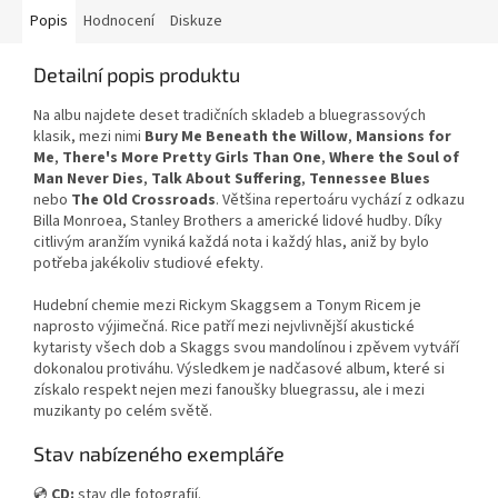
Popis
Hodnocení
Diskuze
Detailní popis produktu
Na albu najdete deset tradičních skladeb a bluegrassových
klasik, mezi nimi
Bury Me Beneath the Willow
,
Mansions for
Me
,
There's More Pretty Girls Than One
,
Where the Soul of
Man Never Dies
,
Talk About Suffering
,
Tennessee Blues
nebo
The Old Crossroads
. Většina repertoáru vychází z odkazu
Billa Monroea, Stanley Brothers a americké lidové hudby. Díky
citlivým aranžím vyniká každá nota i každý hlas, aniž by bylo
potřeba jakékoliv studiové efekty.
Hudební chemie mezi Rickym Skaggsem a Tonym Ricem je
naprosto výjimečná. Rice patří mezi nejvlivnější akustické
kytaristy všech dob a Skaggs svou mandolínou i zpěvem vytváří
dokonalou protiváhu. Výsledkem je nadčasové album, které si
získalo respekt nejen mezi fanoušky bluegrassu, ale i mezi
muzikanty po celém světě.
Stav nabízeného exempláře
💿
CD:
stav dle fotografií.