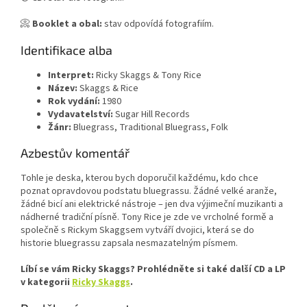
📀
Booklet a obal:
stav odpovídá fotografiím.
Identifikace alba
Interpret:
Ricky Skaggs & Tony Rice
Název:
Skaggs & Rice
Rok vydání:
1980
Vydavatelství:
Sugar Hill Records
Žánr:
Bluegrass, Traditional Bluegrass, Folk
Azbestův komentář
Tohle je deska, kterou bych doporučil každému, kdo chce
poznat opravdovou podstatu bluegrassu. Žádné velké aranže,
žádné bicí ani elektrické nástroje – jen dva výjimeční muzikanti a
nádherné tradiční písně. Tony Rice je zde ve vrcholné formě a
společně s Rickym Skaggsem vytváří dvojici, která se do
historie bluegrassu zapsala nesmazatelným písmem.
Líbí se vám Ricky Skaggs? Prohlédněte si také další CD a LP
v kategorii
Ricky Skaggs
.