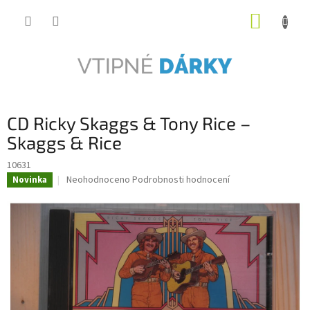
Přejít
NÁKUP
na
obsah
KOŠÍK
CD Ricky Skaggs & Tony Rice –
Skaggs & Rice
10631
Průměrné
Neohodnoceno
Podrobnosti hodnocení
Novinka
hodnocení
produktu
je
0,0
z
5
hvězdiček.