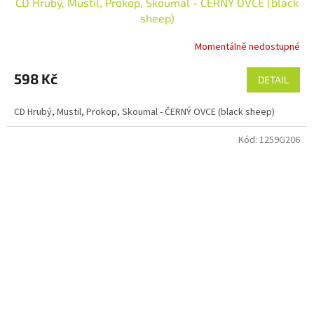
CD Hrubý, Mustil, Prokop, Skoumal - ČERNÝ OVCE (black
sheep)
Momentálně nedostupné
598 Kč
DETAIL
CD Hrubý, Mustil, Prokop, Skoumal - ČERNÝ OVCE (black sheep)
Kód:
1259G206