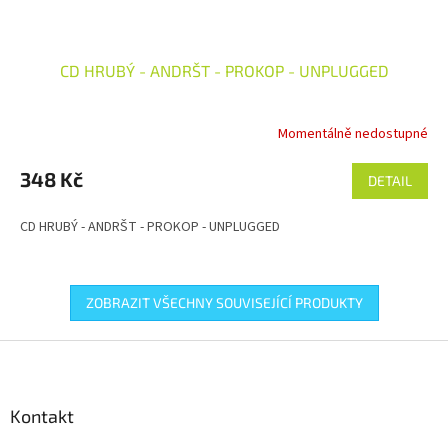
CD HRUBÝ - ANDRŠT - PROKOP - UNPLUGGED
Momentálně nedostupné
348 Kč
DETAIL
CD HRUBÝ - ANDRŠT - PROKOP - UNPLUGGED
ZOBRAZIT VŠECHNY SOUVISEJÍCÍ PRODUKTY
Z
á
p
a
Kontakt
t