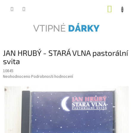
Přejít
NÁKUP
na
obsah
KOŠÍK
JAN HRUBÝ - STARÁ VLNA pastorální
svita
10845
Průměrné
Neohodnoceno
Podrobnosti hodnocení
hodnocení
produktu
je
0,0
z
5
hvězdiček.