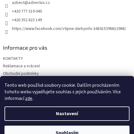
azbest
@
azbestus.cz
í
+420 777 319 040
+420 352 623 149
https://www.facebook.com/vtipne-darkyinfo-168415396612968/
Informace pro vás
KONTAKTY
Reklamace a vrácení
Obchodní podmínky
Podmínky ochrany osobních údajů
Tento web používá soubory cookie. Dalším procházením
Doprava a platba
tohoto webu vyjadřujete souhlas s jejich používáním. Více
informací
zde
.
Nastavení
Vytvořil Shoptet
Souhlasím
Copyright 2026
Vtipné dárky
. Všechna práva vyhrazena.