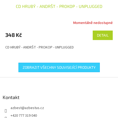
CD HRUBÝ - ANDRŠT - PROKOP - UNPLUGGED
Momentálně nedostupné
348 Kč
DETAIL
CD HRUBÝ - ANDRŠT - PROKOP - UNPLUGGED
ZOBRAZIT VŠECHNY SOUVISEJÍCÍ PRODUKTY
Z
á
p
a
Kontakt
t
azbest
@
azbestus.cz
í
+420 777 319 040