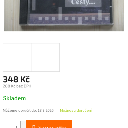
348 Kč
288 Kč bez DPH
Měrná
Skladem
cena:
Můžeme doručit do:
13.8.2026
Možnosti doručení
Přidat do košíku