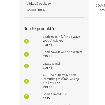
Dárkové poukazy
COUNT
BAZAR - BURZA
– Tomá
Top 10 produktů
Vystřelovací nůž "KYDY Wave
WOOD" celokov
798 Kč
Tomahawk BLACK s pouzdrem
745 Kč
Latexová pleš
189 Kč
ČUROKAP - Dámský pisoir-
Pomůcka pro čůrání ve stoje
pro ženy-12ks
249 Kč
Bomba smrad - 1ks
15 Kč