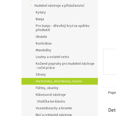
n
Hudební nástroje a příslušenství
e
l
Kytary
Banja
Pro banjo - dřevěný kryt na opěrku
předloktí
Ukulele
Kontrabas
Mandolíny
Loutny a ostatní retro
Kožené popruhy pro hudební nástroje
- ruční práce
Struny
Harmoniky, akordeony, kazoo
Flétny, okaríny
Popi
Klávesové nástroje
Stolička ke klavíru
Vozembouchy a brumle
Det
Bicí a rytmické nástroje