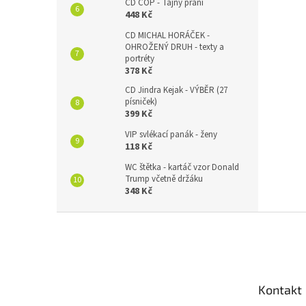
CD COP - Tajný přání
448 Kč
CD MICHAL HORÁČEK -
OHROŽENÝ DRUH - texty a
portréty
378 Kč
CD Jindra Kejak - VÝBĚR (27
písniček)
399 Kč
VIP svlékací panák - ženy
118 Kč
WC štětka - kartáč vzor Donald
Trump včetně držáku
348 Kč
Z
á
p
a
t
Kontakt
í