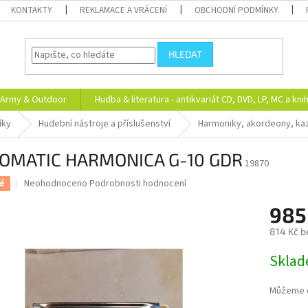
KONTAKTY
REKLAMACE A VRÁCENÍ
OBCHODNÍ PODMÍNKY
HLEDAT
Army & Outdoor
Hudba & literatura - antikvariát CD, DVD, LP, MC a kni
íky
Hudební nástroje a příslušenství
Harmoniky, akordeony, ka
OMATIC HARMONICA G-10 GDR
19870
Průměrné
Neohodnoceno
Podrobnosti hodnocení
é
hodnocení
produktu
985
je
814 Kč b
0,0
z
Měrná
Skla
5
cena:
hvězdiček.
Můžeme d