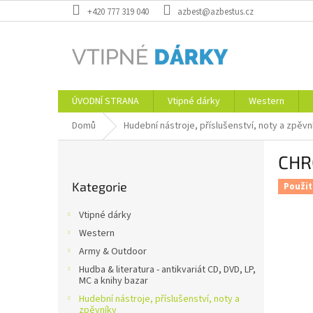
Přejít
+420 777 319 040
azbest@azbestus.cz
na
obsah
ÚVODNÍ STRANA
Vtipné dárky
Western
Domů
Hudební nástroje, příslušenství, noty a zpěvn
P
CHR
o
Přeskočit
s
Kategorie
kategorie
Použit
t
r
Vtipné dárky
a
Western
n
Army & Outdoor
n
í
Hudba & literatura - antikvariát CD, DVD, LP,
MC a knihy bazar
p
Hudební nástroje, příslušenství, noty a
a
zpěvníky