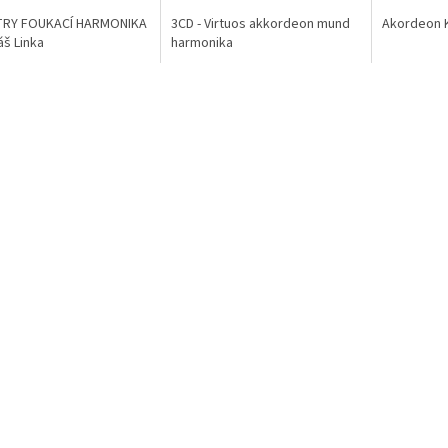
RY FOUKACÍ HARMONIKA
3CD - Virtuos akkordeon mund
Akordeon 
š Linka
harmonika