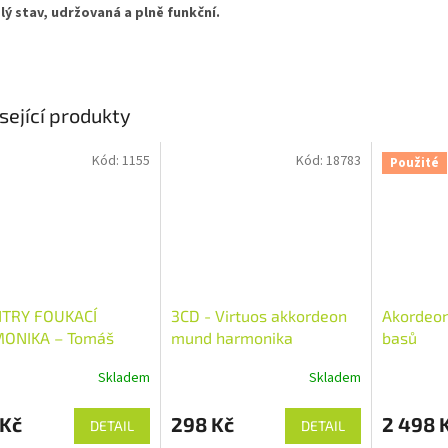
lý stav, udržovaná a plně funkční.
sející produkty
Kód:
1155
Kód:
18783
Použité
TRY FOUKACÍ
3CD - Virtuos akkordeon
Akordeo
ONIKA – Tomáš
mund harmonika
basů
Skladem
Skladem
 Kč
298 Kč
2 498 
DETAIL
DETAIL