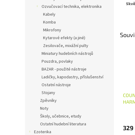
Skvě
Ozvučovací technika, elektronika
Kabely
Komba
Mikrofony
Souvi
Kytarové efekty (a jiné)
Zesilovače, mixážní pulty
Miniatury hudebních nástrojů
Pouzdra, povlaky
BAZAR - použité nástroje
Ladičky, kapodastry, příslušenství
Ostatní nástroje
Stojany
COUN
Zpěvníky
HARM
Linka
Noty
Školy, učebnice, etudy
Ostatní hudební literatura
329
Ezoterika