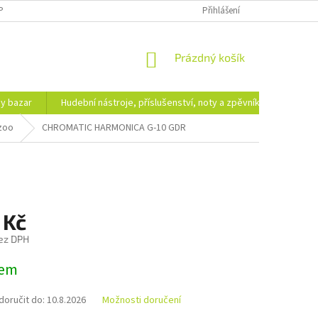
PODMÍNKY OCHRANY OSOBNÍCH ÚDAJŮ
DOPRAVA A PLATBA
Přihlášení
NÁKUPNÍ
Prázdný košík
KOŠÍK
hy bazar
Hudební nástroje, příslušenství, noty a zpěvníky
Ezote
zoo
CHROMATIC HARMONICA G-10 GDR
 Kč
ez DPH
dem
oručit do:
10.8.2026
Možnosti doručení