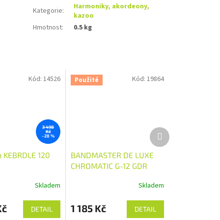
Harmoniky, akordeony,
Kategorie
:
kazoo
Hmotnost
:
0.5 kg
Kód:
14526
Kód:
19864
Použité
3 498
Další
Kč
–28 %
produkt
n KEBRDLE 120
BANDMASTER DE LUXE
CHROMATIC G-12 GDR
Skladem
Skladem
Kč
1 185 Kč
DETAIL
DETAIL