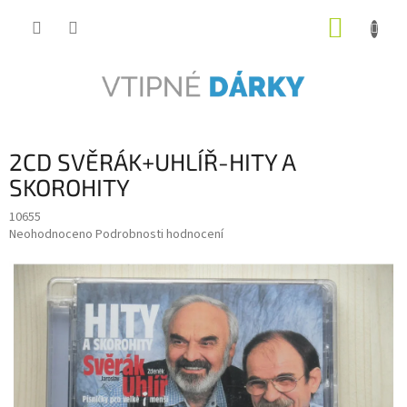
Přejít
NÁKUP
na
obsah
KOŠÍK
2CD SVĚRÁK+UHLÍŘ-HITY A
SKOROHITY
10655
Průměrné
Neohodnoceno
Podrobnosti hodnocení
hodnocení
produktu
je
0,0
z
5
hvězdiček.