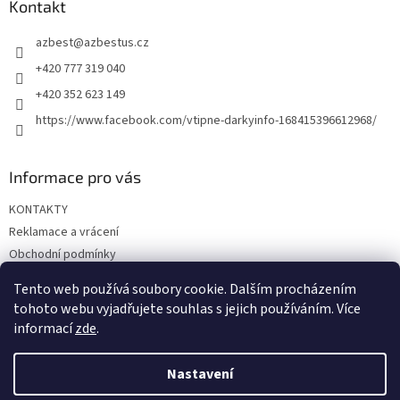
a
Kontakt
t
azbest
@
azbestus.cz
í
+420 777 319 040
+420 352 623 149
https://www.facebook.com/vtipne-darkyinfo-168415396612968/
Informace pro vás
KONTAKTY
Reklamace a vrácení
Obchodní podmínky
Podmínky ochrany osobních údajů
Tento web používá soubory cookie. Dalším procházením
Doprava a platba
tohoto webu vyjadřujete souhlas s jejich používáním. Více
informací
zde
.
Nastavení
Vytvořil Shoptet