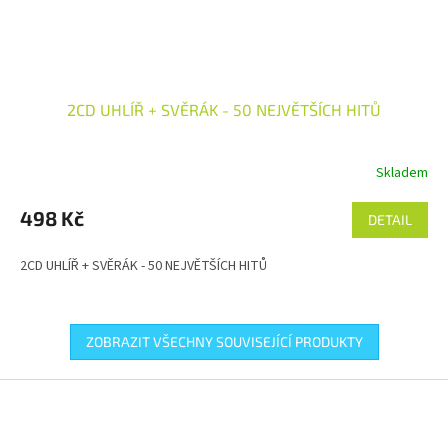
2CD UHLÍŘ + SVĚRÁK - 50 NEJVĚTŠÍCH HITŮ
Skladem
498 Kč
DETAIL
2CD UHLÍŘ + SVĚRÁK - 50 NEJVĚTŠÍCH HITŮ
ZOBRAZIT VŠECHNY SOUVISEJÍCÍ PRODUKTY
Z
á
p