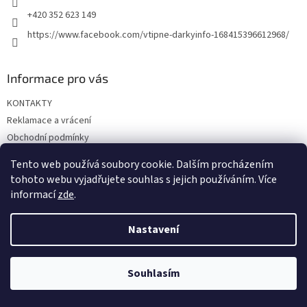
+420 352 623 149
https://www.facebook.com/vtipne-darkyinfo-168415396612968/
Informace pro vás
KONTAKTY
Reklamace a vrácení
Obchodní podmínky
Podmínky ochrany osobních údajů
Tento web používá soubory cookie. Dalším procházením
Doprava a platba
tohoto webu vyjadřujete souhlas s jejich používáním. Více
informací
zde
.
Nastavení
Vytvořil Shoptet
Souhlasím
Copyright 2026
Vtipné dárky
. Všechna práva vyhrazena.