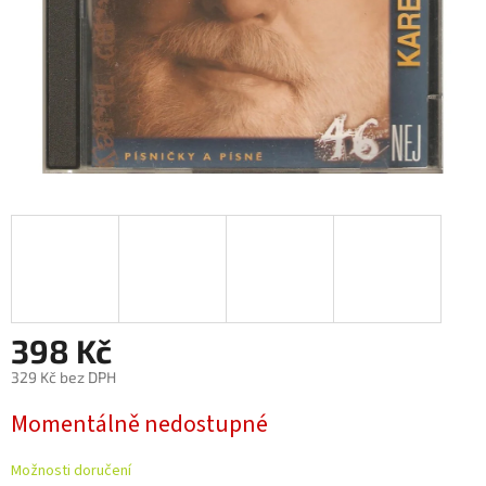
398 Kč
329 Kč bez DPH
Měrná
Momentálně nedostupné
cena:
Možnosti doručení