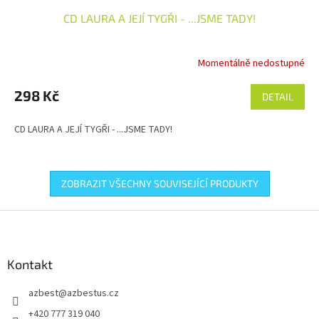
CD LAURA A JEJÍ TYGŘI - ...JSME TADY!
Momentálně nedostupné
298 Kč
DETAIL
CD LAURA A JEJÍ TYGŘI - ...JSME TADY!
ZOBRAZIT VŠECHNY SOUVISEJÍCÍ PRODUKTY
Z
á
p
a
Kontakt
t
azbest
@
azbestus.cz
í
+420 777 319 040