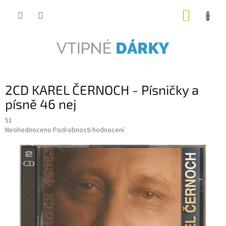
Přejít
NÁKUP
na
obsah
KOŠÍK
2CD KAREL ČERNOCH - Písničky a
písně 46 nej
51
Průměrné
Neohodnoceno
Podrobnosti hodnocení
hodnocení
produktu
je
0,0
z
5
hvězdiček.