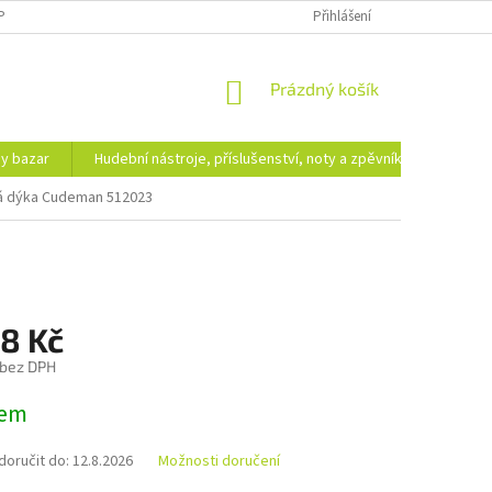
PODMÍNKY OCHRANY OSOBNÍCH ÚDAJŮ
DOPRAVA A PLATBA
Přihlášení
NÁKUPNÍ
Prázdný košík
KOŠÍK
hy bazar
Hudební nástroje, příslušenství, noty a zpěvníky
Ezote
á dýka Cudeman 512023
98 Kč
 bez DPH
dem
oručit do:
12.8.2026
Možnosti doručení