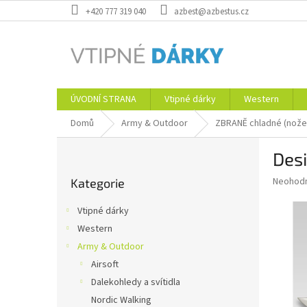
Přejít
+420 777 319 040
azbest@azbestus.cz
na
obsah
ÚVODNÍ STRANA
Vtipné dárky
Western
Domů
Army & Outdoor
ZBRANĚ chladné (nože
P
Des
o
Přeskočit
s
Průměr
Neohod
Kategorie
kategorie
t
hodnoce
r
produkt
Vtipné dárky
a
je
Western
0,0
n
z
Army & Outdoor
n
5
í
Airsoft
hvězdič
p
Dalekohledy a svítidla
a
Nordic Walking