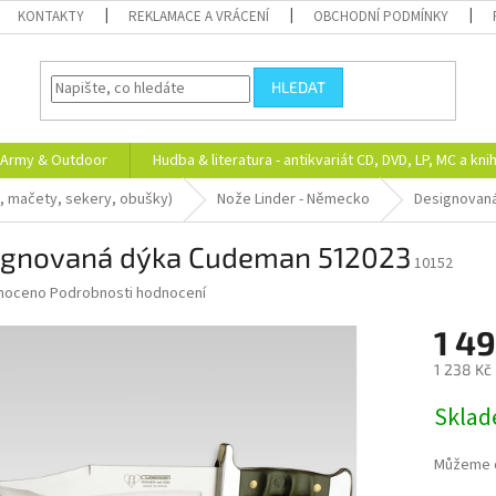
KONTAKTY
REKLAMACE A VRÁCENÍ
OBCHODNÍ PODMÍNKY
HLEDAT
Army & Outdoor
Hudba & literatura - antikvariát CD, DVD, LP, MC a kni
, mačety, sekery, obušky)
Nože Linder - Německo
Designovan
ignovaná dýka Cudeman 512023
10152
né
noceno
Podrobnosti hodnocení
ní
1 4
u
1 238 Kč
Měrná
Skla
cena:
ek.
Můžeme d