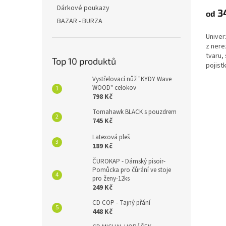
Dárkové poukazy
3
od
BAZAR - BURZA
Univer
z nere
tvaru,
Top 10 produktů
pojist
Vystřelovací nůž "KYDY Wave
WOOD" celokov
798 Kč
Tomahawk BLACK s pouzdrem
745 Kč
Latexová pleš
189 Kč
ČUROKAP - Dámský pisoir-
Pomůcka pro čůrání ve stoje
pro ženy-12ks
249 Kč
CD COP - Tajný přání
448 Kč