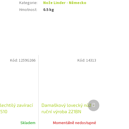
Kategorie
:
Nože Linder - Německo
Hmotnost
:
0.5 kg
Kód:
1259G266
Kód:
14313
Další
lechtilý zavírací
Damaškový lovecký nůž -
produkt
7510
ruční výroba 221BN
Skladem
Momentálně nedostupné