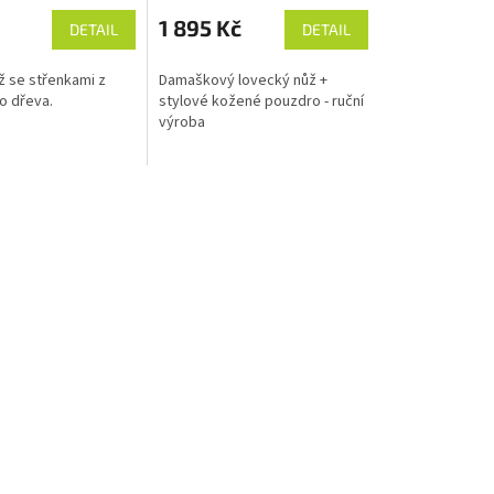
1 895 Kč
DETAIL
DETAIL
ž se střenkami z
Damaškový lovecký nůž +
o dřeva.
stylové kožené pouzdro - ruční
výroba