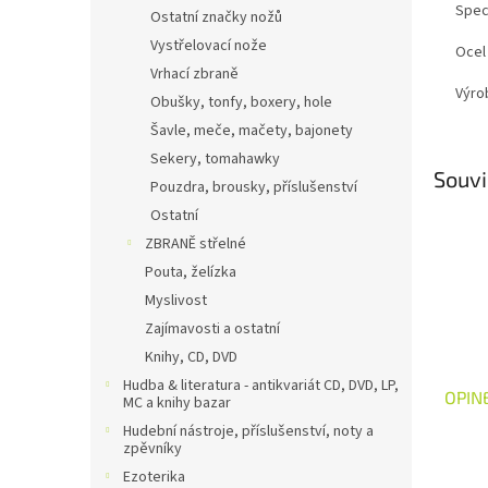
Spec
Ostatní značky nožů
Vystřelovací nože
Ocel
Vrhací zbraně
Výro
Obušky, tonfy, boxery, hole
Šavle, meče, mačety, bajonety
Sekery, tomahawky
Souvi
Pouzdra, brousky, příslušenství
Ostatní
ZBRANĚ střelné
Pouta, želízka
Myslivost
Zajímavosti a ostatní
Knihy, CD, DVD
Hudba & literatura - antikvariát CD, DVD, LP,
OPINE
MC a knihy bazar
Hudební nástroje, příslušenství, noty a
zpěvníky
Ezoterika