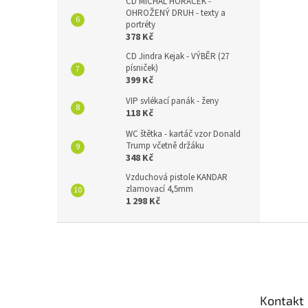
CD MICHAL HORÁČEK -
OHROŽENÝ DRUH - texty a
portréty
378 Kč
CD Jindra Kejak - VÝBĚR (27
písniček)
399 Kč
VIP svlékací panák - ženy
118 Kč
WC štětka - kartáč vzor Donald
Trump včetně držáku
348 Kč
Vzduchová pistole KANDAR
zlamovací 4,5mm
1 298 Kč
Z
á
p
a
t
Kontakt
í