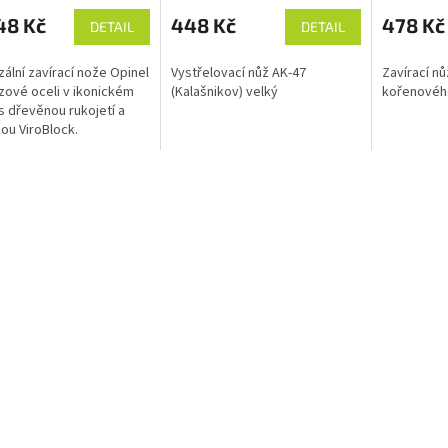
hodnocení
produktu
48 Kč
448 Kč
478 Kč
DETAIL
DETAIL
je
5,0
zální zavírací nože Opinel
Vystřelovací nůž AK-47
Zavírací nů
z
zové oceli v ikonickém
(Kalašnikov) velký
kořenovéh
5
 s dřevěnou rukojetí a
hvězdiček.
kou ViroBlock.