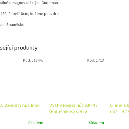
iálně designovaná dýka Gudeman.
 420, čepel 18cm, kožené pouzdro.
ba - Španělsko
sející produkty
Kód:
5134/6
Kód:
1713
L Zavírací nůž Inox
Vystřelovací nůž AK-47
Linder uš
(Kalašnikov) velký
nůž - 32
Skladem
Skladem
Průměrné