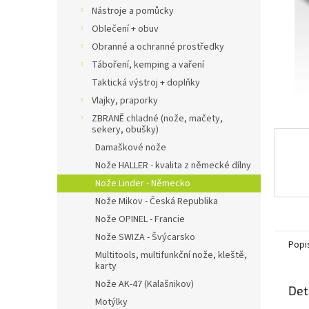
n
Nástroje a pomůcky
e
Oblečení + obuv
l
Obranné a ochranné prostředky
Táboření, kemping a vaření
Taktická výstroj + doplňky
Vlajky, praporky
ZBRANĚ chladné (nože, mačety,
sekery, obušky)
Damaškové nože
Nože HALLER - kvalita z německé dílny
Nože Linder - Německo
Nože Mikov - Česká Republika
Nože OPINEL - Francie
Nože SWIZA - Švýcarsko
Popi
Multitools, multifunkční nože, kleště,
karty
Nože AK-47 (Kalašnikov)
Det
Motýlky