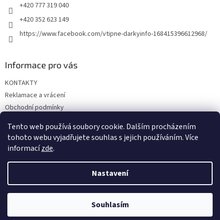
+420 777 319 040
+420 352 623 149
https://www.facebook.com/vtipne-darkyinfo-168415396612968/
Informace pro vás
KONTAKTY
Reklamace a vrácení
Obchodní podmínky
Podmínky ochrany osobních údajů
Tento web používá soubory cookie. Dalším procházením
Doprava a platba
tohoto webu vyjadřujete souhlas s jejich používáním. Více
informací
zde
.
Nastavení
Vytvořil Shoptet
Souhlasím
Copyright 2026
Vtipné dárky
. Všechna práva vyhrazena.