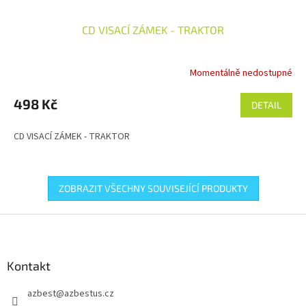
CD VISACÍ ZÁMEK - TRAKTOR
Momentálně nedostupné
498 Kč
DETAIL
CD VISACÍ ZÁMEK - TRAKTOR
ZOBRAZIT VŠECHNY SOUVISEJÍCÍ PRODUKTY
Z
á
p
a
Kontakt
t
azbest
@
azbestus.cz
í