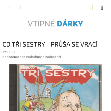
Přejít
NÁKUP
na
obsah
KOŠÍK
CD TŘI SESTRY - PRŮŠA SE VRACÍ
1259G87
Průměrné
Neohodnoceno
Podrobnosti hodnocení
hodnocení
produktu
je
0,0
z
5
hvězdiček.