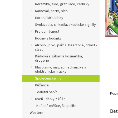
n
Keramika, sklo, gratulace, cedulky
e
Karneval, party, ples
l
Horor, EMO, lebky
Svolávadla, cinkadla, akustické signály
Pro domácnost
Hodiny a hodinky
Alkohol, pivo, pařba, beerzone, chlast -
slast
Dárková a zábavná kosmetika,
drogerie
Hlavolamy, magie, mechanické a
elektronické hračky
Společenské hry
Růžence
Toaletní papír
Popi
Useň - dárky z kůže
Kožené měšce, škapulíře
Det
Western