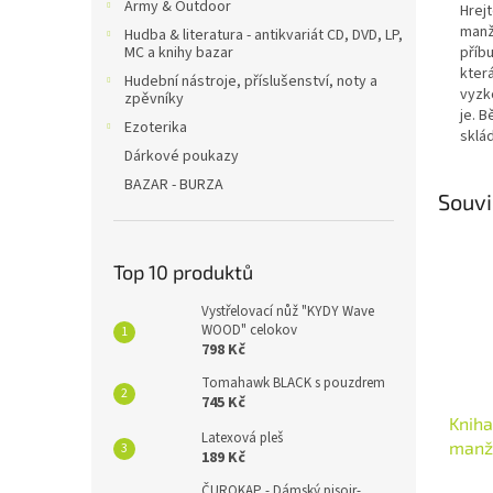
Army & Outdoor
Hrej
manž
Hudba & literatura - antikvariát CD, DVD, LP,
příb
MC a knihy bazar
kter
Hudební nástroje, příslušenství, noty a
vyzk
zpěvníky
je. B
Ezoterika
sklá
Dárkové poukazy
BAZAR - BURZA
Souvi
Top 10 produktů
Vystřelovací nůž "KYDY Wave
WOOD" celokov
798 Kč
Tomahawk BLACK s pouzdrem
745 Kč
Kniha
Latexová pleš
manž
189 Kč
ČUROKAP - Dámský pisoir-