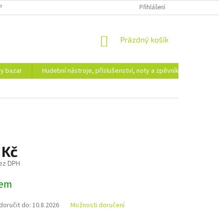
PODMÍNKY OCHRANY OSOBNÍCH ÚDAJŮ
DOPRAVA A PLATBA
Přihlášení
NÁKUPNÍ
Prázdný košík
KOŠÍK
hy bazar
Hudební nástroje, příslušenství, noty a zpěvníky
Ezote
 Kč
ez DPH
dem
oručit do:
10.8.2026
Možnosti doručení