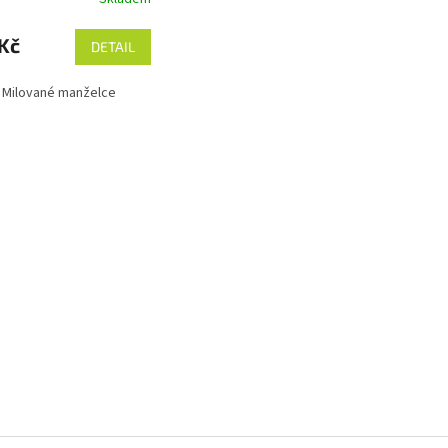
Kč
DETAIL
- Milované manželce