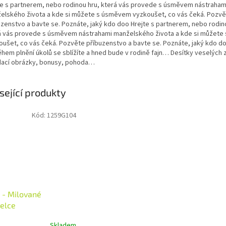
te s partnerem, nebo rodinou hru, která vás provede s úsměvem nástraham
elského života a kde si můžete s úsměvem vyzkoušet, co vás čeká. Pozv
uzenstvo a bavte se. Poznáte, jaký kdo doo Hrejte s partnerem, nebo rodin
á vás provede s úsměvem nástrahami manželského života a kde si můžet
oušet, co vás čeká. Pozvěte příbuzenstvo a bavte se. Poznáte, jaký kdo 
ěhem plnění úkolů se sblížíte a hned bude v rodině fajn… Desítky veselých 
dací obrázky, bonusy, pohoda…
sející produkty
Kód:
1259G104
 - Milované
elce
Skladem