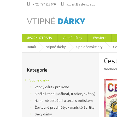
Přejít
+420 777 319 040
azbest@azbestus.cz
na
obsah
ÚVODNÍ STRANA
Vtipné dárky
Western
Domů
Vtipné dárky
Společenské hry
Ce
P
Ces
o
Přeskočit
s
Průměr
Neohod
Kategorie
kategorie
t
hodnoce
r
produkt
Vtipné dárky
a
je
Vtipný dárek pro koho
0,0
n
z
K příležitosti (události, tradice, svátky)
n
5
í
Humorné oblečení a textil s potiskem
hvězdič
p
Žertovné předměty, kanadské žertíky
a
Sexy dárky