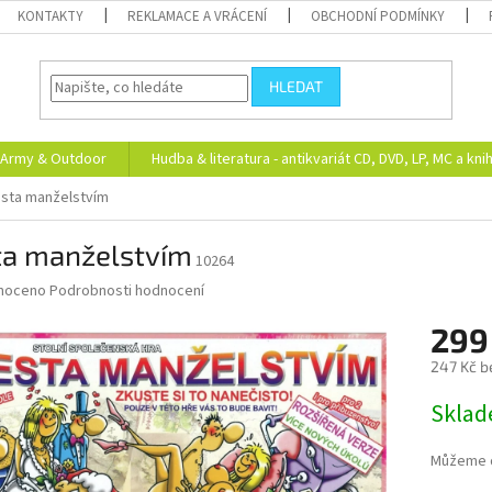
KONTAKTY
REKLAMACE A VRÁCENÍ
OBCHODNÍ PODMÍNKY
HLEDAT
Army & Outdoor
Hudba & literatura - antikvariát CD, DVD, LP, MC a kni
sta manželstvím
ta manželstvím
10264
né
noceno
Podrobnosti hodnocení
ní
299
u
247 Kč b
Měrná
Skla
cena:
ek.
Můžeme d