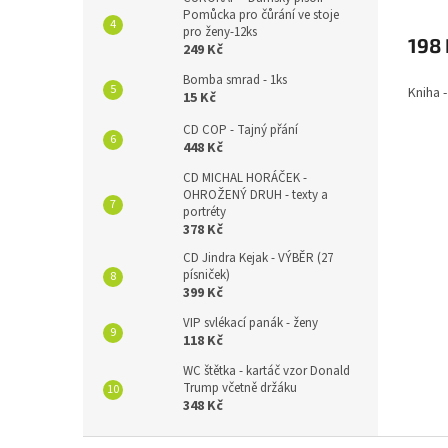
Pomůcka pro čůrání ve stoje
pro ženy-12ks
198 
249 Kč
Bomba smrad - 1ks
Kniha 
15 Kč
CD COP - Tajný přání
448 Kč
CD MICHAL HORÁČEK -
OHROŽENÝ DRUH - texty a
portréty
378 Kč
CD Jindra Kejak - VÝBĚR (27
písniček)
399 Kč
VIP svlékací panák - ženy
118 Kč
WC štětka - kartáč vzor Donald
Trump včetně držáku
348 Kč
Z