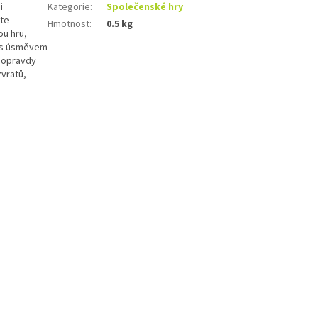
i
Kategorie
:
Společenské hry
ěte
Hmotnost
:
0.5 kg
ou hru,
e s úsměvem
doopravdy
zvratů,