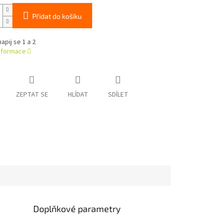
Přidat do košíku
apij se 1 a 2
informace
ZEPTAT SE
HLÍDAT
SDÍLET
Doplňkové parametry