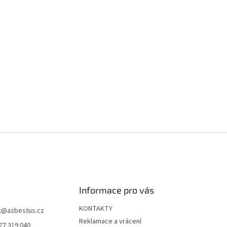
Informace pro vás
KONTAKTY
t
@
azbestus.cz
Reklamace a vrácení
77 319 040