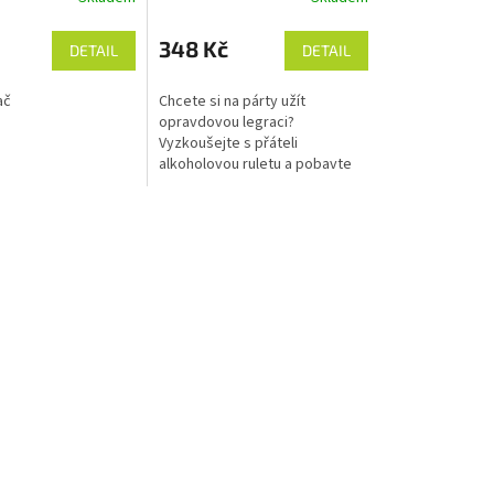
348 Kč
DETAIL
DETAIL
ač
Chcete si na párty užít
opravdovou legraci?
Vyzkoušejte s přáteli
alkoholovou ruletu a pobavte
se třeba až do němoty. U
společenské hry se zajisté
nebudete nudit. Každý zná...