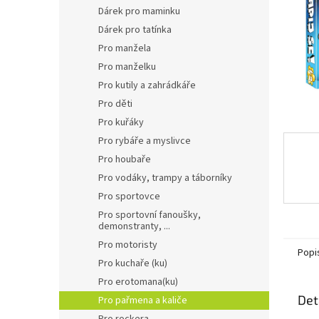
n
Dárek pro maminku
e
Dárek pro tatínka
l
Pro manžela
Pro manželku
Pro kutily a zahrádkáře
Pro děti
Pro kuřáky
Pro rybáře a myslivce
Pro houbaře
Pro vodáky, trampy a táborníky
Pro sportovce
Pro sportovní fanoušky,
demonstranty, ...
Pro motoristy
Popi
Pro kuchaře (ku)
Pro erotomana(ku)
Det
Pro pařmena a kaliče