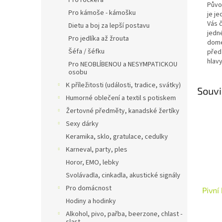
Pro rockera
Původ
Pro kámoše - kámošku
je j
Vás 
Dietu a boj za lepší postavu
jedné
Pro jedlíka až žrouta
dome
Šéfa / šéfku
před
hlav
Pro NEOBLÍBENOU a NESYMPATICKOU
osobu
K příležitosti (události, tradice, svátky)
Souvi
Humorné oblečení a textil s potiskem
Žertovné předměty, kanadské žertíky
Sexy dárky
Keramika, sklo, gratulace, cedulky
Karneval, party, ples
Horor, EMO, lebky
Svolávadla, cinkadla, akustické signály
Pro domácnost
Pivní
Hodiny a hodinky
Alkohol, pivo, pařba, beerzone, chlast -