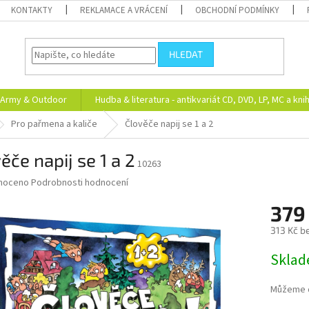
KONTAKTY
REKLAMACE A VRÁCENÍ
OBCHODNÍ PODMÍNKY
HLEDAT
Army & Outdoor
Hudba & literatura - antikvariát CD, DVD, LP, MC a kni
Pro pařmena a kaliče
Člověče napij se 1 a 2
ěče napij se 1 a 2
10263
né
noceno
Podrobnosti hodnocení
ní
379
u
313 Kč b
Měrná
Skla
cena:
ek.
Můžeme d