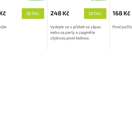
Kč
248 Kč
168 Kč
DETAIL
DETAIL
rýle
Vydejte se s přáteli na zápas
Pivní počít
nebo na party a zaujměte
stylovou pivní helmou.