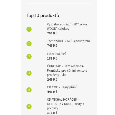
Top 10 produktů
Vystřelovací nůž "KYDY Wave
WOOD" celokov
798 Kč
Tomahawk BLACK s pouzdrem
745 Kč
Latexová pleš
189 Kč
ČUROKAP - Dámský pisoir-
Pomůcka pro čůrání ve stoje
pro ženy-12ks
249 Kč
CD COP - Tajný přání
448 Kč
CD MICHAL HORÁČEK -
OHROŽENÝ DRUH - texty a
portréty
378 Kč