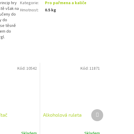
rincip hry
Kategorie
:
Pro pařmena a kaliče
stě však na
Hmotnost
:
0.5 kg
oučeny do
dy do
 se těsně
kem do
gl.
Kód:
10542
Kód:
11871
Další
ítač
Alkoholová ruleta
produkt
Skladem
Skladem