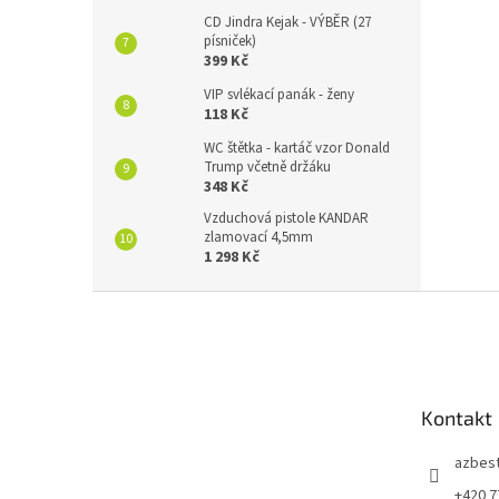
CD Jindra Kejak - VÝBĚR (27
písniček)
399 Kč
VIP svlékací panák - ženy
118 Kč
WC štětka - kartáč vzor Donald
Trump včetně držáku
348 Kč
Vzduchová pistole KANDAR
zlamovací 4,5mm
1 298 Kč
Z
á
p
a
t
Kontakt
í
azbes
+420 7