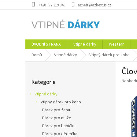
Přejít
+420 777 319 040
azbest@azbestus.cz
na
obsah
ÚVODNÍ STRANA
Vtipné dárky
Western
Domů
Vtipné dárky
Vtipný dárek pro koho
P
Člov
o
Přeskočit
s
Průměr
Neohod
Kategorie
kategorie
t
hodnoce
r
produkt
Vtipné dárky
a
je
Vtipný dárek pro koho
0,0
n
z
Dárek pro ženu
n
5
í
Dárek pro muže
hvězdič
p
Dárek pro babičku
a
Dárek pro dědečka