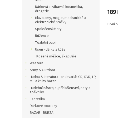
slast
Dárková a zábavná kosmetika,
189 
drogerie
Hlavolamy, magie, mechanické a
elektronické hračky
Pivní b
Společenské hry
Růžence
Toaletní papír
Useň - dárky z kůže
Kožené měšce, škapulíře
Western
Army & Outdoor
Hudba & literatura - antikvariát CD, DVD, LP,
MC a knihy bazar
Hudební nástroje, příslušenství, noty a
zpěvníky
Ezoterika
Dárkové poukazy
BAZAR - BURZA