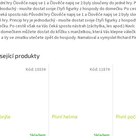
ní hry Člověče napij se 1 a Člověče napij se 2 byly sloučeny do jedné hry. P
ednoduchý - musíte dostat svoje čtyři figurky z hospody do domečku. Po ce
čeká spostu nás Původní hry Člověče napij se 1 a Člověče napij se 2 byly sl
 hry. Princip hry je jednoduchý - musíte dostat svoje čtyři figurky z hospo
čku. Po cestě však na Vás čeká spostu nástrah (záchytka, les apod.) Navíc
 domečkem můžete dostat do křížku s manželkou, která Vás klepne váleč
y a Vy ve zmatku utečete zpět do hospody. Namaloval a vymyslel Richard Pir
sející produkty
Kód:
10334
Kód:
11874
 brýle
Pivní helma
Pivní poč
Skladem
Skladem