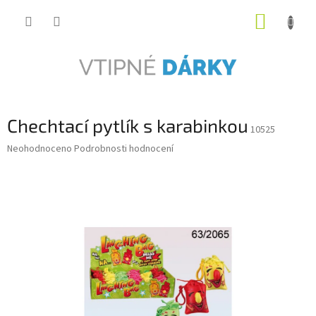
Přejít
NÁKUP
na
obsah
KOŠÍK
Chechtací pytlík s karabinkou
10525
Průměrné
Neohodnoceno
Podrobnosti hodnocení
hodnocení
produktu
je
0,0
z
5
hvězdiček.