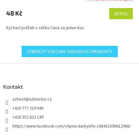
48 Kč
DETAIL
Kýchací prášek v sáčku.Cena za jeden kus.
ZOBRAZIT VŠECHNY SOUVISEJÍCÍ PRODUKTY
Z
á
p
a
Kontakt
t
azbest
@
azbestus.cz
í
+420 777 319 040
+420 352 623 149
https://www.facebook.com/vtipne-darkyinfo-168415396612968/