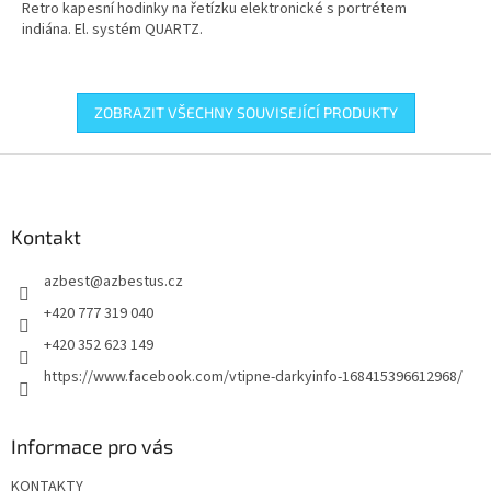
Retro kapesní hodinky na řetízku elektronické s portrétem
indiána. El. systém QUARTZ.
ZOBRAZIT VŠECHNY SOUVISEJÍCÍ PRODUKTY
Z
á
p
a
Kontakt
t
azbest
@
azbestus.cz
í
+420 777 319 040
+420 352 623 149
https://www.facebook.com/vtipne-darkyinfo-168415396612968/
Informace pro vás
KONTAKTY