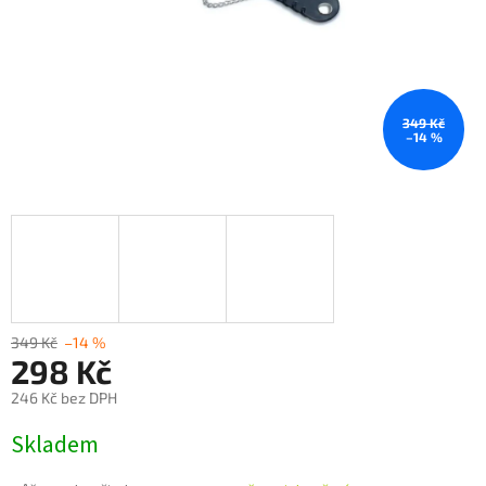
349 Kč
–14 %
349 Kč
–14 %
298 Kč
246 Kč bez DPH
Měrná
Skladem
cena: