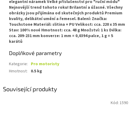
elegantní náramek Velké příslušenství pro "ruční módu"
Nejnovější trend tohoto roku! Brilantní a úžasné. Všechny
obrázky jsou přijímána od skutečných produktů Premium
kvality, delikátní umění a řemesel. Balení: Značka:
Touchstone Materiál: slitina + PU Velikost: cca. 220 x 35 mm
Stav: 100% nové Hmotnost: cca. 48 g Množství: 1 ks Délka:
cca. 209-231 mm konverze: 1 mm = 0,0394 palce, 1 g = 5
karátů
Doplňkové parametry
Kategorie
:
Pro motoristy
Hmotnost
:
0.5 kg
Související produkty
Kód:
1590