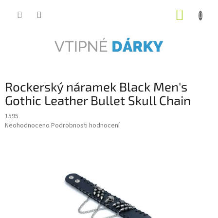
Přejít
NÁKUP
na
obsah
KOŠÍK
Rockerský náramek Black Men's
Gothic Leather Bullet Skull Chain
1595
Průměrné
Neohodnoceno
Podrobnosti hodnocení
hodnocení
produktu
je
0,0
z
5
hvězdiček.